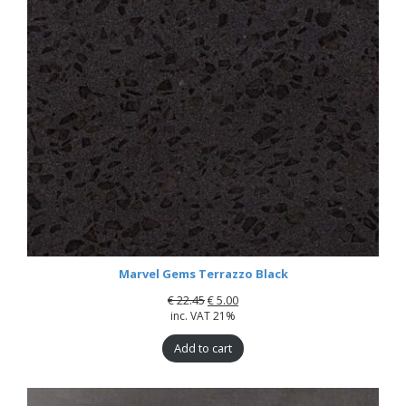
Marvel Gems Terrazzo Black
€
22.45
€
5.00
inc. VAT 21%
Add to cart