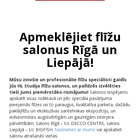
Apmeklējiet flīžu
salonus Rīgā un
Liepājā!
Mūsu zinošie un profesionālie flīžu speciālisti gaidīs
Jūs HL Studija flīžu salonos, un palīdzēs izvēlēties
tieši Jums piemērotāko risinājumu!
Salonos iespējams
apskatīt visas noliktavā un pēc speciāla pasūtījuma
pieejamās flīzes un to paraugus, kvalitatīva parketa, dažādu
paklājflīžu un ekskluzīvas santehnikas ekspozīciju, un
iedvesmoties augstvērtīgām un gaumīgām interjera
pārvērtībām. Salons Rīgā – t/c DECCO CENTRS, salons
Liepājā – t/c BIGFISH.
Sazinieties ar mums
vai apskatiet
salonu atrašanās vietas: