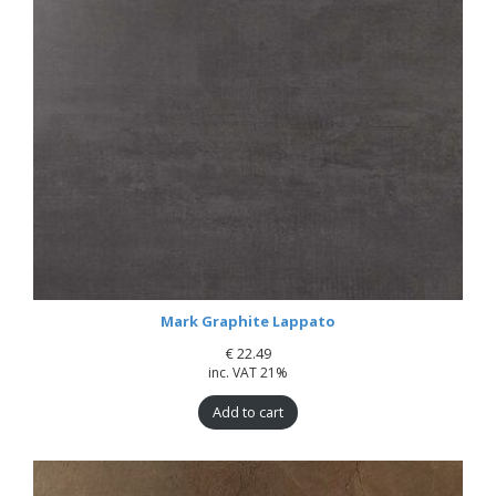
Mark Graphite Lappato
€
22.49
inc. VAT 21%
Add to cart