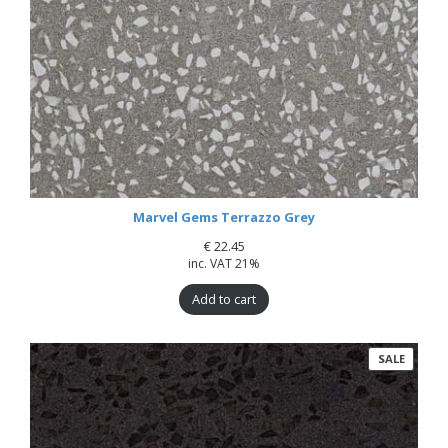
Marvel Gems Terrazzo Grey
€
22.45
inc. VAT 21%
Add to cart
PRODU
SALE
ON
SALE