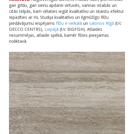
gan grīdu, gan sienu apdarei virtuvēs, vannas istabās un
citās telpās, kam vēlaties iegūt kvalitatīvu un skaistu efektu!
Iepazīties ar HL Studija kvalitatīvo un ilgmūžīgo flīžu
piedāvājumu iespējams
flīžu e-veikalā
un
salonos Rīgā
(t/c
DECCO CENTRS),
Liepājā
(t/c BIGFISH). Atlaides
nesummējas, atlaide spēkā, kamēr flīzes pieejamas
noliktavā.