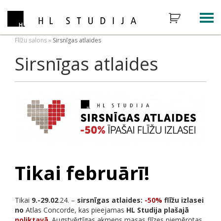
Flīžu salons
»
Sirsnīgas atlaides
Sirsnīgas atlaides
Tikai februārī!
Tikai
9.-29.02
.24. –
sirsnīgas atlaides:
-50%
flīžu izlasei
no
Atlas Concorde, kas pieejamas
HL Studija plašajā
noliktavā
. Augstvērtīgas akmens masas flīzes piemērotas