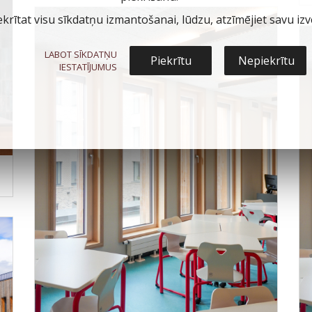
ekrītat visu sīkdatņu izmantošanai, lūdzu, atzīmējiet savu izvē
LABOT SĪKDATŅU
Piekrītu
Nepiekrītu
IESTATĪJUMUS