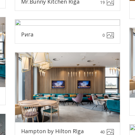
Mr.Bunny Kitchen Riga
19
Рига
0
Hampton by Hilton Rīga
40