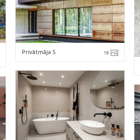
Privātmāja S
18