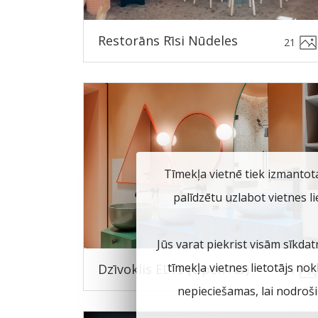
Restorāns Rīsi Nūdeles
21
Tīmekļa vietnē tiek izmantot
palīdzētu uzlabot vietnes l
Jūs varat piekrist visām sīkdat
tīmekļa vietnes lietotājs no
Dzīvoklis EL19 (Open AD)
11
nepieciešamas, lai nodroš