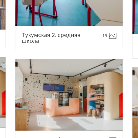
Тукумская 2. средняя
19
школа