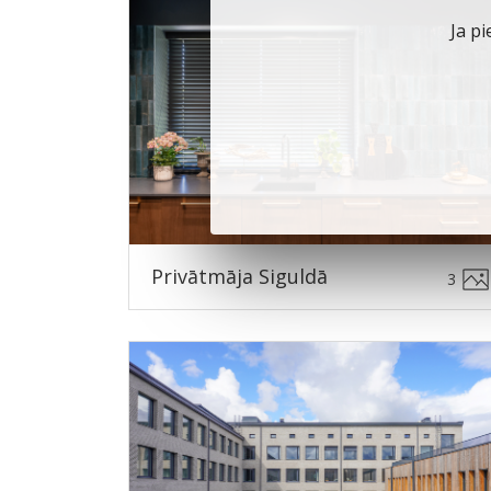
Ja pi
Privātmāja Siguldā
3