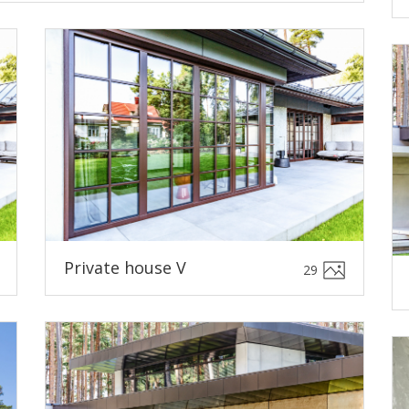
Private house V
29