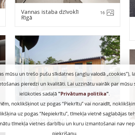
Vannas istaba dzīvoklī
16
Rīgā
as mūsu un trešo pušu sīkdatnes (angļu valodā „cookies”), l
ietošanas pieredzi un kvalitāti. Lai uzzinātu vairāk par mūsu
ielūkoties sadaļā
"
Privātuma politika
"
.
nēm, noklikšķinot uz pogas “Piekrītu” vai noraidīt, noklikšķi
klikšķina uz pogas “Nepiekrītu”, tīmekļa vietnē saglabājas te
Ola Foundation
3
(stiklotās konstr.)
inātu tīmekļa vietnes darbību un kuru izmantošanai nav nepi
piekrišanu.