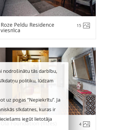
Roze Peldu Residence
15
viesnīca
ai nodrošinātu tās darbību,
 sīkdatņu politiku, lūdzam
not uz pogas “Nepiekrītu”. Ja
hniskās sīkdatnes, kuras ir
eciešams iegūt lietotāja
Ola Foundation (flīzes)
4