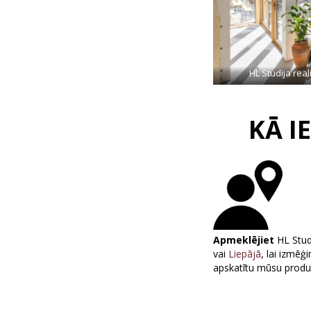
HL Studija rea
KĀ I
Apmeklējiet
HL Stud
vai
Liepājā
, lai izmēģ
apskatītu mūsu produk