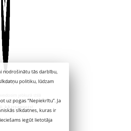
ai nodrošinātu tās darbību,
 sīkdatņu politiku, lūdzam
EŠI JUMS
zveidosim jebkurā stilā
not uz pogas “Nepiekrītu”. Ja
sturiskā), krāsā un
ši, kā izsapņots!
hniskās sīkdatnes, kuras ir
eciešams iegūt lietotāja