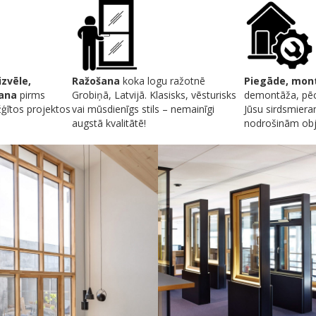
izvēle,
Ražošana
koka logu ražotnē
Piegāde, mon
šana
pirms
Grobiņā, Latvijā. Klasisks, vēsturisks
demontāža, pēc
žģītos projektos
vai mūsdienīgs stils – nemainīgi
Jūsu sirdsmier
augstā kvalitātē!
nodrošinām obje