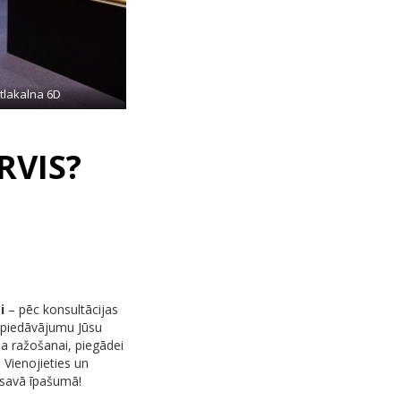
atlakalna 6D
RVIS?
i
– pēc konsultācijas
 piedāvājumu Jūsu
a ražošanai, piegādei
 Vienojieties un
 savā īpašumā!