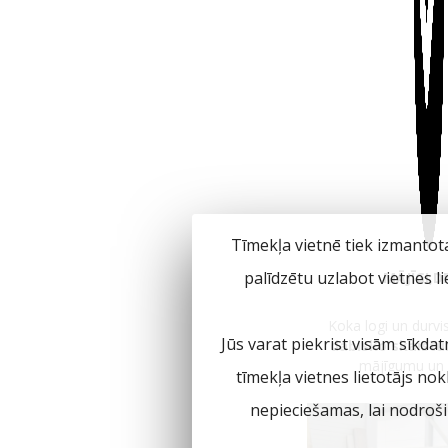
Tīmekļa vietnē tiek izmantot
palīdzētu uzlabot vietnes l
MĀJĪGI,D
Koka logi un durvi
Jūs varat piekrist visām sīkdat
dabisko skaist
mājīgumu un i
tīmekļa vietnes lietotājs no
nepieciešamas, lai nodroš