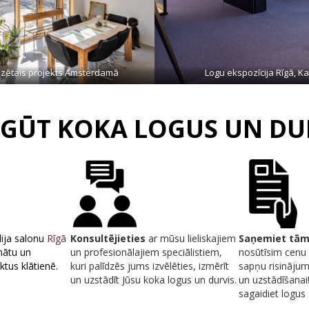
lizētais projekts Amsterdamā
Logu ekspozīcija Rīgā, K
EGŪT KOKA LOGUS UN DU
ija salonu
Rīgā
Konsultējieties
ar mūsu lieliskajiem
Saņemiet tām
inātu un
un profesionālajiem speciālistiem,
nosūtīsim cenu
tus klātienē.
kuri palīdzēs jums izvēlēties, izmērīt
sapņu risinājum
un uzstādīt Jūsu koka logus un durvis.
un uzstādīšanai!
sagaidiet logus