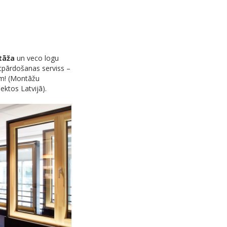
tāža
un veco logu
pārdošanas serviss –
am! (Montāžu
ktos Latvijā).