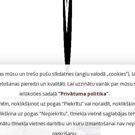
as mūsu un trešo pušu sīkdatnes (angļu valodā „cookies”), l
ietošanas pieredzi un kvalitāti. Lai uzzinātu vairāk par mūsu
ROŠI
ILGTSPĒJĪGI
TI
ielūkoties sadaļā
"
Privātuma politika
"
.
s ietver
koka
Iespējams ēkai nodrošināt labu
Konstrukcijas i
nēm, noklikšķinot uz pogas “Piekrītu” vai noraidīt, noklikšķi
umu
, siltumu,
energoefektivitāti
un piemērot
(modernā, vē
zturību.
zaļās būvniecības
principus.
izmērā,
tie
klikšķina uz pogas “Nepiekrītu”, tīmekļa vietnē saglabājas te
inātu tīmekļa vietnes darbību un kuru izmantošanai nav nepi
piekrišanu.