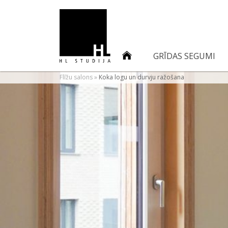
GRĪDAS SEGUMI
Flīžu salons
»
Koka logu un durvju ražošana