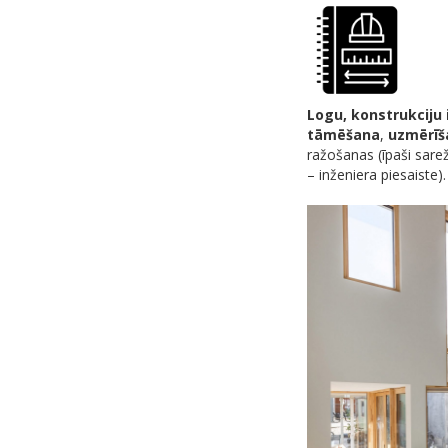
Logu, konstrukciju 
tāmēšana
,
uzmērī
ražošanas (īpaši sare
– inženiera piesaiste).