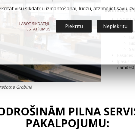
ekrītat visu sīkdatņu izmantošanai, lūdzu, atzīmējiet savu izvē
Mēs ražojam 
Logus un
LABOT SĪKDATŅU
Durvis:
Piekrītu
Nepiekrītu
IESTATĪJUMUS
Iee
Ba
Bī
Sa
Fasādes s
Īpašus ri
/ arhite
 ražotne Grobiņā
ODROŠINĀM PILNA SERVI
PAKALPOJUMU: