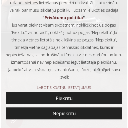
uzlabot vietnes lietošanas pieredzi un kvalitāti. Lai uzzinātu
vairāk par mūsu sīkdatņu politiku, lūdzam ielūkoties sadaļā
"
Privātuma politika
"
.
Jūs varat piekrist visām sīkdatnēm, noklikšķinot uz pogas
“Piekrītu” vai noraidīt, noklikšķinot uz pogas “Nepiekrītu”. Ja
tīmekļa vietnes lietotājs noklikšķina uz pogas “Nepiekrītu”,
tīmekļa vietnē saglabājas tehniskās sīkdatnes, kuras ir
nepieciešamas, lai nodrošinātu tīmekļa vietnes darbību un kuru
izmantošanai nav nepieciešams iegūt lietotāja piekrišanu.
Ja piekrītat visu sīkdatņu izmantošanai, lūdzu, atzīmējiet savu
izvēli:
LABOT SĪKDATŅU IESTATĪJUMUS
Piekrītu
Nepiekrītu