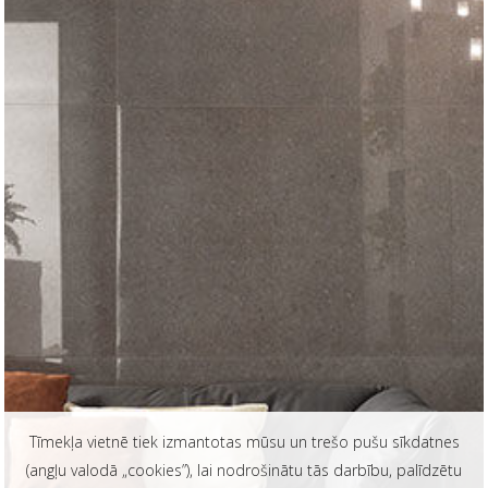
Tīmekļa vietnē tiek izmantotas mūsu un trešo pušu sīkdatnes
(angļu valodā „cookies”), lai nodrošinātu tās darbību, palīdzētu