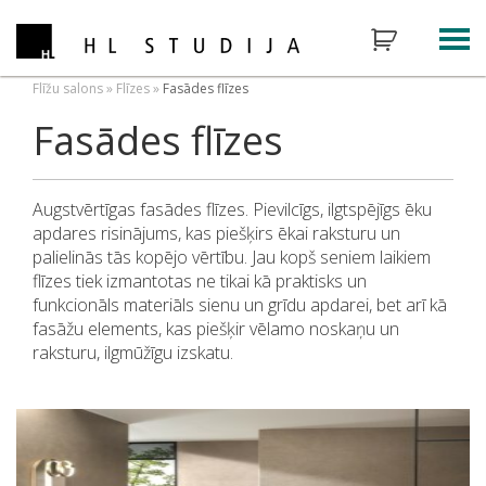
Flīžu salons
»
Flīzes
»
Fasādes flīzes
Fasādes flīzes
Augstvērtīgas fasādes flīzes. Pievilcīgs, ilgtspējīgs ēku
apdares risinājums, kas piešķirs ēkai raksturu un
palielinās tās kopējo vērtību. Jau kopš seniem laikiem
flīzes tiek izmantotas ne tikai kā praktisks un
funkcionāls materiāls sienu un grīdu apdarei, bet arī kā
fasāžu elements, kas piešķir vēlamo noskaņu un
raksturu, ilgmūžīgu izskatu.