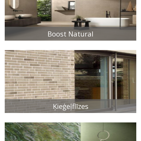
Boost Natural
FLĪŽU KOLEKCIJAS
Ķieģeļflīzes
FLĪŽU KOLEKCIJAS