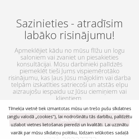
Sazinieties - atradīsim
labāko risinājumu!
Apmeklējiet kādu no mūsu flīžu un logu
saloniem vai zvaniet un piesakieties
konsultācijai. Mūsu darbinieki palīdzēs
piemeklēt tieši Jums vispiemērotāko
risinājumu, kas ļaus Jūsu mājoklim vai darba
telpām izskatīties satriecoši un atstās elpu
aizraujošu iespaidu uz Jūsu ciemiņiem vai
klientiem.
Tīmekļa vietnē tiek izmantotas mūsu un trešo pušu sīkdatnes
(angļu valodā „cookies”), lai nodrošinātu tās darbību, palīdzētu
SALONI
uzlabot vietnes lietošanas pieredzi un kvalitāti. Lai uzzinātu
vai zvaniet:
vairāk par mūsu sīkdatņu politiku, lūdzam ielūkoties sadaļā