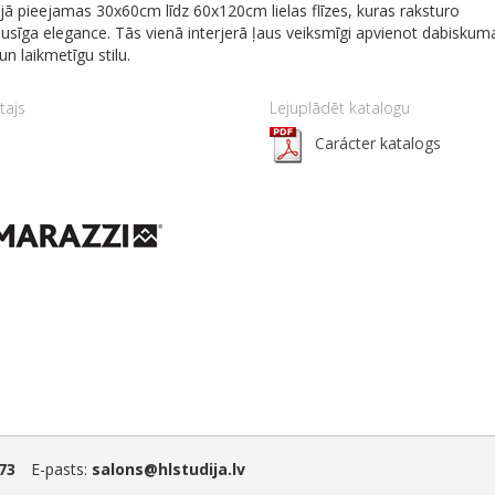
jā pieejamas 30x60cm līdz 60x120cm lielas flīzes, kuras raksturo
usīga elegance. Tās vienā interjerā ļaus veiksmīgi apvienot dabiskum
un laikmetīgu stilu.
tajs
Lejuplādēt katalogu
Carácter katalogs
73
E-pasts:
salons@hlstudija.lv