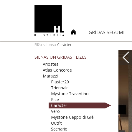
GRĪDAS SEGUMI
Flīžu salons
»
Carácter
SIENAS UN GRĪDAS FLĪZES
Ariostea
Atlas Concorde
Marazzi
Plaster20
Triennale
Mystone Travertino
Rice
Carácter
Vero
Mystone Ceppo di Gré
Outfit
Scenario