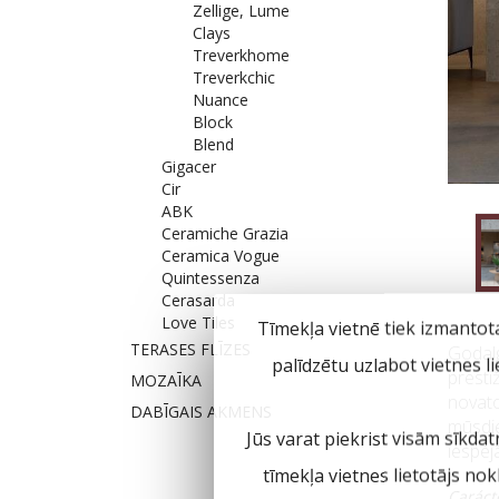
Zellige, Lume
Clays
Treverkhome
Treverkchic
Nuance
Block
Blend
Gigacer
Cir
ABK
Ceramiche Grazia
Ceramica Vogue
Quintessenza
Cerasarda
Love Tiles
Tīmekļa vietnē tiek izmantot
TERASES FLĪZES
Godalg
palīdzētu uzlabot vietnes l
presti
MOZAĪKA
novator
DABĪGAIS AKMENS
mūsdie
Jūs varat piekrist visām sīkdat
iespēj
tīmekļa vietnes lietotājs no
Caráct