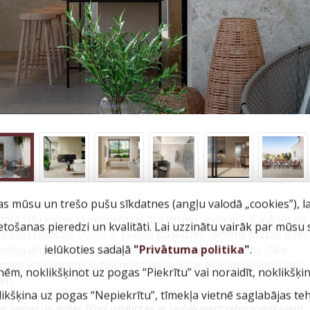
as mūsu un trešo pušu sīkdatnes (angļu valodā „cookies”), l
otā flīžu kolekcija interjera un āra virsmu apdarei –
Carácter
no
ietošanas pieredzi un kvalitāti. Lai uzzinātu vairāk par mūsu
žā itāļu ražotāja
Marazzi
. Jaunās paaudzes akmens masas flīzes
ielūkoties sadaļā
"
Privātuma politika
"
.
isku akmens izskatu ir lielisks un ilgtspējīgs risinājums. Tā ir
nīga, kaļķakmens iedvesmota kolekcija ar plašām pielietojuma
nēm, noklikšķinot uz pogas “Piekrītu” vai noraidīt, noklikšķi
ām.
klikšķina uz pogas “Nepiekrītu”, tīmekļa vietnē saglabājas te
er
sienas un grīdas flīzes uzlabotas ar jaunākajiem tehnoloģiskajiem