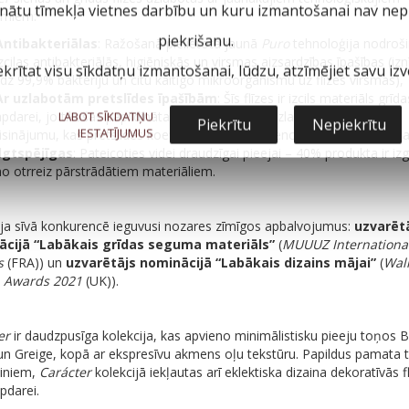
inātu tīmekļa vietnes darbību un kuru izmantošanai nav nepi
jumiem:
piekrišanu.
Antibakteriālas
: Ražošanā pielietotā jaunā
Puro
tehnoloģija nodroš
izcilas antibakteriālās, higiēniskās un virsmas aizsardzības īpašības (izn
ekrītat visu sīkdatņu izmantošanai, lūdzu, atzīmējiet savu izvē
līdz 99,9% baktēriju un citu kaitīgo mikroorganismu uz flīzes virsmas),
Ar uzlabotām pretslīdes īpašībām
: Šīs flīzes ir izcils materiāls grīda
apdarei, jo tikušas papildinātas ar tehnoloģiski uzlaboto
LABOT SĪKDATŅU
StepWise
™
Piekrītu
Nepiekrītu
IESTATĪJUMUS
risinājumu, kas pretslīdes koeficientu R11C apvieno ar maigu taktīlo sa
Ilgtspējīgas
: Pateicoties videi draudzīgai pieejai – 40% produkta ir iz
no otrreiz pārstrādātiem materiāliem.
ija sīvā konkurencē ieguvusi nozares zīmīgos apbalvojumus:
uzvarēt
ācijā “Labākais grīdas seguma materiāls”
(
MUUUZ Internationa
s
(FRA)) un
uzvarētājs nominācijā “Labākais dizains mājai”
(
Wal
 Awards 2021
(UK)).
er
ir daudzpusīga kolekcija, kas apvieno minimālistisku pieeju toņos B
un Greige, kopā ar ekspresīvu akmens oļu tekstūru. Papildus pamata
ainiem,
Carácter
kolekcijā iekļautas arī eklektiska dizaina dekoratīvās f
pdarei.