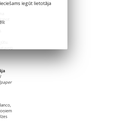
eciešams iegūt lietotāja
ina
īcinot
li:
s
jūtu.
gatavoti
āja
l
lpaper
lanco,
 toņiem
līzes