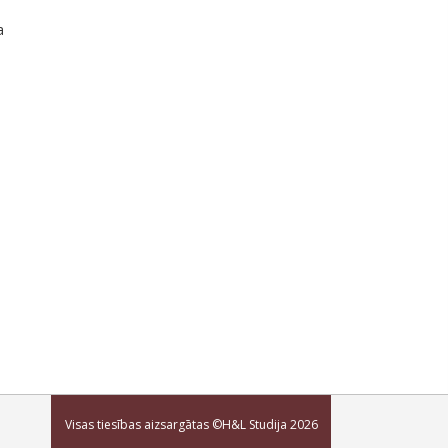
a
Visas tiesības aizsargātas ©H&L Studija
2026