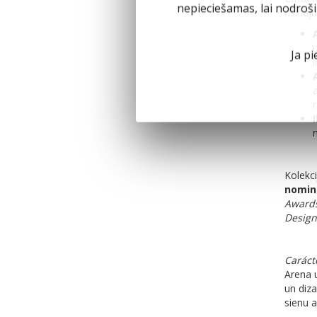
nepieciešamas, lai nodroš
risinā
Ja pi
Kolekc
nomin
Award
Design
Caráct
Arena 
un diz
sienu a