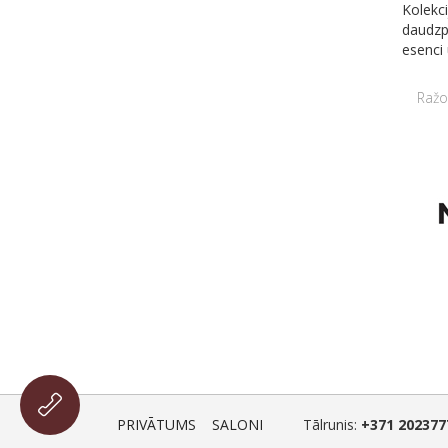
Kolekci
daudzp
esenci 
Ražo
PRIVĀTUMS
SALONI
Tālrunis:
+371 202377
-->