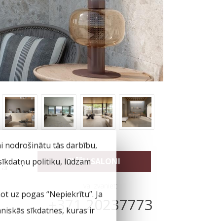
ai nodrošinātu tās darbību,
 sīkdatņu politiku, lūdzam
FLĪŽU SALONI
 ar
vai zvaniet:
not uz pogas “Nepiekrītu”. Ja
+371
20237773
hniskās sīkdatnes, kuras ir