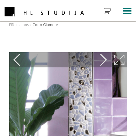
Flīžu salons
»
Cotto Glamour