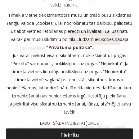
valdzinājumu.
Tīmekļa vietnē tiek izmantotas mūsu un trešo pušu sīkdatnes
Ražotajs
(angļu valodā „cookies”), lai nodrošinātu tās darbību, palīdzētu
uzlabot vietnes lietošanas pieredzi un kvalitāti. Lai uzzinātu
APMEKLĒJIET SALONU
vairāk par mūsu sīkdatņu politiku, lūdzam ielūkoties sadaļā
"
Privātuma politika
"
.
vai zvaniet:
Jūs varat piekrist visām sīkdatnēm, noklikšķinot uz pogas
+371
20237773
“Piekrītu” vai noraidīt, noklikšķinot uz pogas “Nepiekrītu”. Ja
tīmekļa vietnes lietotājs noklikšķina uz pogas “Nepiekrītu”,
Lejuplādēt katalogu
tīmekļa vietnē saglabājas tehniskās sīkdatnes, kuras ir
nepieciešamas, lai nodrošinātu tīmekļa vietnes darbību un kuru
Cotto
izmantošanai nav nepieciešams iegūt lietotāja piekrišanu.
Glamour flīžu
katalogs
Ja piekrītat visu sīkdatņu izmantošanai, lūdzu, atzīmējiet savu
izvēli:
LABOT SĪKDATŅU IESTATĪJUMUS
PRIVĀTUMS
Piekrītu
SALONI