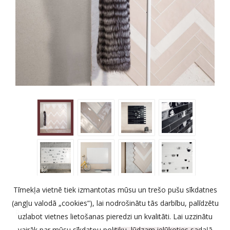
Tīmekļa vietnē tiek izmantotas mūsu un trešo pušu sīkdatnes
(angļu valodā „cookies”), lai nodrošinātu tās darbību, palīdzētu
Ražotajs
uzlabot vietnes lietošanas pieredzi un kvalitāti. Lai uzzinātu
vairāk par mūsu sīkdatņu politiku, lūdzam ielūkoties sadaļā