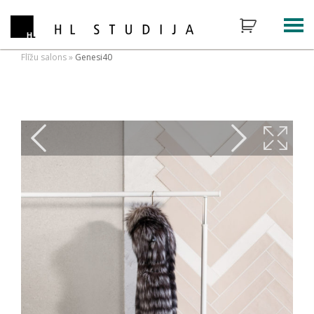
Flīžu salons
»
Genesi40