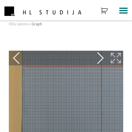
Flīžu salons
»
Graph