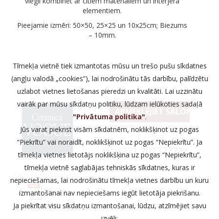
viegli kombinēt ar citiem materiāliem un interjera
elementiem.
Pieejamie izmēri: 50×50, 25×25 un 10x25cm; Biezums
– 10mm.
Tīmekļa vietnē tiek izmantotas mūsu un trešo pušu sīkdatnes
(angļu valodā „cookies”), lai nodrošinātu tās darbību, palīdzētu
Ražotajs
uzlabot vietnes lietošanas pieredzi un kvalitāti. Lai uzzinātu
vairāk par mūsu sīkdatņu politiku, lūdzam ielūkoties sadaļā
APMEKLĒJIET SALONU
"
Privātuma politika
"
.
Jūs varat piekrist visām sīkdatnēm, noklikšķinot uz pogas
vai zvaniet:
“Piekrītu” vai noraidīt, noklikšķinot uz pogas “Nepiekrītu”. Ja
+371
20237773
tīmekļa vietnes lietotājs noklikšķina uz pogas “Nepiekrītu”,
tīmekļa vietnē saglabājas tehniskās sīkdatnes, kuras ir
Lejuplādēt katalogu
nepieciešamas, lai nodrošinātu tīmekļa vietnes darbību un kuru
Graph
izmantošanai nav nepieciešams iegūt lietotāja piekrišanu.
katalogs
Ja piekrītat visu sīkdatņu izmantošanai, lūdzu, atzīmējiet savu
izvēli: