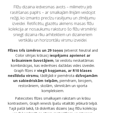
Flīžu dizaina iedvesmas avots – milimetru jeb
rasēšanas papīrs – ar smalkajām līnijām veidojot
režģi, ko izmanto precīzu rasējumu un zīmējumu
izveidei. Retificētu, glazētu akmens masas flīžu
kolekcija ar nosaukumu raksturo šo flīžu virsmērķi:
sniegt dizaina rīku arhitektiem un dizaineriem
vertikālu un horizontālu virsmu izveidei.
Flīzes trīs izmēros un 29 toņos
(ietverot Neutral and
Color sērijas krāsas)
iespējams apvienot ar
krāsainiem šuvotājiem
, lai veidotu neskaitāmas
kombinācijas, kas iederēsies dažādas vides izveidei.
Graph flīzes ir
viegli kopjamas, ar R10 klases
neslīdošu virsmu
, tādējādi ir piemērota
dzīvojamām
un sabiedriskām telpām,
piemēram, birojiem,
restorāniem, skolām, slimnīcām un sporta
kompleksiem.
Pateicoties flīzes smalkajam rakstam un krāsu
kontrastiem, Graph ienesīs īpašu vitalitāti jebkurā telpā.
Tajā pašā laikā, tā diskrētais dizains ļauj flīžu kolekciju