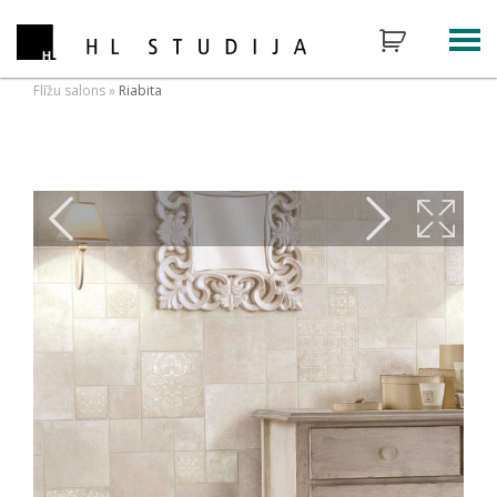
Flīžu salons
»
Riabita