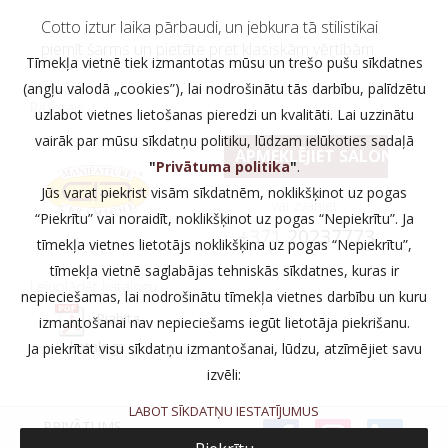
Cotto iztur laika pārbaudi, un jebkura tā stilistikai
piemīt šarms un pietāte pret klasiskām vērtībām.
Tīmekļa vietnē tiek izmantotas mūsu un trešo pušu sīkdatnes
(angļu valodā „cookies”), lai nodrošinātu tās darbību, palīdzētu
Ražotajs
uzlabot vietnes lietošanas pieredzi un kvalitāti. Lai uzzinātu
vairāk par mūsu sīkdatņu politiku, lūdzam ielūkoties sadaļā
APMEKLĒJIET SALONU
"
Privātuma politika
"
.
Jūs varat piekrist visām sīkdatnēm, noklikšķinot uz pogas
vai zvaniet:
“Piekrītu” vai noraidīt, noklikšķinot uz pogas “Nepiekrītu”. Ja
+371
20237773
tīmekļa vietnes lietotājs noklikšķina uz pogas “Nepiekrītu”,
tīmekļa vietnē saglabājas tehniskās sīkdatnes, kuras ir
Lejuplādēt katalogu
nepieciešamas, lai nodrošinātu tīmekļa vietnes darbību un kuru
Riabita
izmantošanai nav nepieciešams iegūt lietotāja piekrišanu.
katalogs
Ja piekrītat visu sīkdatņu izmantošanai, lūdzu, atzīmējiet savu
izvēli:
LABOT SĪKDATŅU IESTATĪJUMUS
PRIVĀTUMS