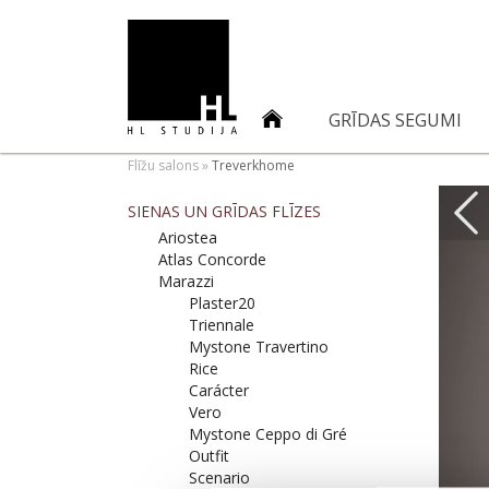
GRĪDAS SEGUMI
Flīžu salons
»
Treverkhome
SIENAS UN GRĪDAS FLĪZES
Ariostea
Atlas Concorde
Marazzi
Plaster20
Triennale
Mystone Travertino
Rice
Carácter
Vero
Mystone Ceppo di Gré
Outfit
Scenario