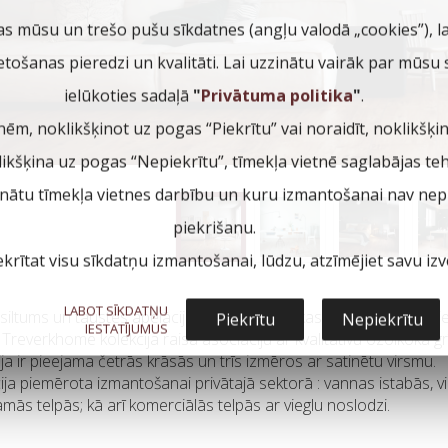
as mūsu un trešo pušu sīkdatnes (angļu valodā „cookies”), l
ietošanas pieredzi un kvalitāti. Lai uzzinātu vairāk par mūsu
ielūkoties sadaļā
"
Privātuma politika
"
.
nēm, noklikšķinot uz pogas “Piekrītu” vai noraidīt, noklikšķi
klikšķina uz pogas “Nepiekrītu”, tīmekļa vietnē saglabājas te
inātu tīmekļa vietnes darbību un kuru izmantošanai nav nepi
piekrišanu.
ekrītat visu sīkdatņu izmantošanai, lūdzu, atzīmējiet savu izvē
LABOT SĪKDATŅU
siltums un taustes apelācija: tās ir sajūtas, kas rodas pieskaroti
Piekrītu
Nepiekrītu
IESTATĪJUMUS
. Treverkhome kolekcija raisa asociāciju ar kvalitatīvu ozolkoka grī
ija ir pieejama četrās krāsās un trīs izmēros ar satinētu virsmu.
ija piemērota izmantošanai privātajā sektorā : vannas istabās, vi
amās telpās; kā arī komerciālās telpās ar vieglu noslodzi.