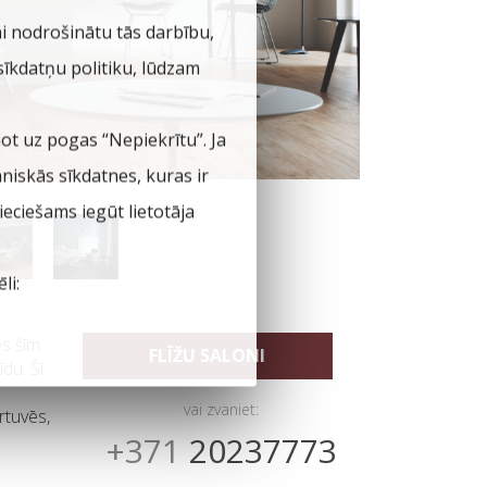
ai nodrošinātu tās darbību,
 sīkdatņu politiku, lūdzam
not uz pogas “Nepiekrītu”. Ja
hniskās sīkdatnes, kuras ir
eciešams iegūt lietotāja
li:
es šīm
FLĪŽU SALONI
du. Šī
vai zvaniet:
rtuvēs,
+371
20237773