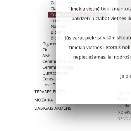
Zellige, Lume
Tīmekļa vietnē tiek izmantot
Clays
Treverkhome
palīdzētu uzlabot vietnes l
Treverkchic
Nuance
Block
Jūs varat piekrist visām sīkdat
Blend
Gigacer
tīmekļa vietnes lietotājs no
Cir
ABK
nepieciešamas, lai nodroš
Ceramiche Grazia
Ceramica Vogue
Quintessenza
Ja pi
Cerasarda
Love Tiles
TERASES FLĪZES
Daba, 
flīzēm
MOZAĪKA
kolekc
DABĪGAIS AKMENS
Kolekc
dzīvoj