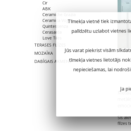
Cir
ABK
Ceramiche Grazia
Ceramica Vogue
Tīmekļa vietnē tiek izmantot
Quintessenza
palīdzētu uzlabot vietnes l
Cerasarda
Love Tiles
TERASES FLĪZES
Jūs varat piekrist visām sīkdat
MOZAĪKA
tīmekļa vietnes lietotājs no
DABĪGAIS AKMENS
nepieciešamas, lai nodroš
Ja pi
Metāla 
metāli
emocio
Šīs akm
flīzes 