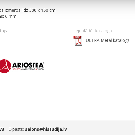
s izmēros līdz 300 x 150 cm
ms: 6 mm
tajs
Lejuplādēt katalogu
ULTRA Metal katalogs
73
E-pasts:
salons@hlstudija.lv