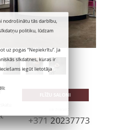
ai nodrošinātu tās darbību,
 sīkdatņu politiku, lūdzam
not uz pogas “Nepiekrītu”. Ja
hniskās sīkdatnes, kuras ir
eciešams iegūt lietotāja
li:
r
FLĪŽU SALONI
zskatu.
vai zvaniet:
s,
+371
20237773