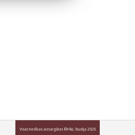
Visas tiesības aizsargātas ©H&L Studija
2026