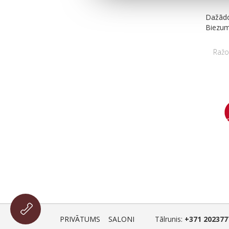
Dažādo
Biezu
Ražo
PRIVĀTUMS
SALONI
Tālrunis:
+371 202377