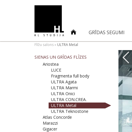
GRĪDAS SEGUMI
Flīžu salons
»
ULTRA Metal
SIENAS UN GRĪDAS FLĪZES
Ariostea
LUCE
Fragmenta full body
ULTRA Agata
ULTRA Marmi
ULTRA Onici
ULTRA CON.CREA.
ULTRA Metal
ULTRA Teknostone
Atlas Concorde
Marazzi
Gigacer