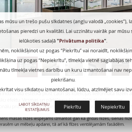
as mūsu un trešo pušu sīkdatnes (angļu valodā „cookies”), l
ietošanas pieredzi un kvalitāti. Lai uzzinātu vairāk par mūsu
ielūkoties sadaļā
"
Privātuma politika
"
.
nēm, noklikšķinot uz pogas “Piekrītu” vai noraidīt, noklikšķi
klikšķina uz pogas “Nepiekrītu”, tīmekļa vietnē saglabājas te
inātu tīmekļa vietnes darbību un kuru izmantošanai nav nepi
piekrišanu.
ekrītat visu sīkdatņu izmantošanai, lūdzu, atzīmējiet savu izvē
industriālā estētika plūst cauri šīs kolekcijas lielformāta flīzēm a
sku efektu. Virsmas un pārklājumi, kas izvēlēti, skatoties caur
LABOT SĪKDATŅU
nālu prizmu, sniedz dabiskas un ļoti futūristiskas arhitektūras i
Piekrītu
Nepiekrītu
IESTATĪJUMUS
ens masas flīzes iespējams izmantot gan kā grīdas flīzes, sienas flīze
terasēm un mēbeļu apdarei, tā arī kā flīzes ventilējamām fasādēm.