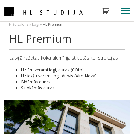
Flīžu salons
»
Logi
»
HL Premium
HL Premium
Latvijā ražotas koka-alumīnija stiklotās konstrukcijas:
Uz āru verami logi, durvis (COto)
Uz iekšu verami logi, durvis (Alto Nova)
Bīdāmās durvis
Salokāmās durvis