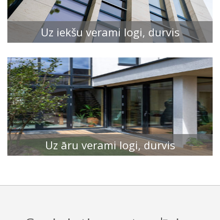
Uz iekšu verami logi, durvis
APSKATĪT
Uz āru verami logi, durvis
APSKATĪT