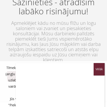
Sazinieties - atradīsim
labāko risinājumu!
Apmeklējiet kādu no mūsu flīžu un logu
saloniem vai zvaniet un piesakieties
konsultācijai. Mūsu darbinieki palīdzēs
piemeklēt tieši Jums vispiemērotāko
risinājumu, kas ļaus Jūsu mājoklim vai darba
telpām izskatīties satriecoši un atstās elpu
aizraujošu iespaidu uz Jūsu ciemiņiem vai
klientiem.
Tīmekļa vietnē tiek izmantotas mūsu un trešo pušu sīkdatnes
(angļu valodā „cookies”), lai nodrošinātu tās darbību, palīdzētu
SALONI
uzlabot vietnes lietošanas pieredzi un kvalitāti. Lai uzzinātu
vai zvaniet:
vairāk par mūsu sīkdatņu politiku, lūdzam ielūkoties sadaļā
+371
20237773
"
Privātuma politika
"
.
Jūs varat piekrist visām sīkdatnēm, noklikšķinot uz pogas
“Piekrītu” vai noraidīt, noklikšķinot uz pogas “Nepiekrītu”. Ja