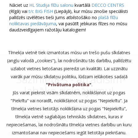
Nāciet uz
HL Studija flīžu salonu
kvartālā
DECCO CENTRS
(Rīgā) vai
t/c BIG FISH
(Liepājā), kur mūsu zinošie speciālisti
palīdzēs izvēlēties tieši Jums atbilstošāko no
plašā flīžu
noliktavas piedāvājuma
, vai pasūtīt jebkuras flīzes no mūsu
daudzveidīgajiem ražotāju katalogiem!
Tīmekļa vietnē tiek izmantotas mūsu un trešo pušu sīkdatnes
(angļu valodā „cookies”), lai nodrošinātu tās darbību, palīdzētu
uzlabot vietnes lietošanas pieredzi un kvalitāti. Lai uzzinātu
Sazinieties - atradīsim
vairāk par mūsu sīkdatņu politiku, lūdzam ielūkoties sadaļā
"
Privātuma politika
"
.
labāko risinājumu!
Jūs varat piekrist visām sīkdatnēm, noklikšķinot uz pogas
“Piekrītu” vai noraidīt, noklikšķinot uz pogas “Nepiekrītu”. Ja
Apmeklējiet kādu no mūsu flīžu un logu
tīmekļa vietnes lietotājs noklikšķina uz pogas “Nepiekrītu”,
saloniem vai zvaniet un piesakieties
tīmekļa vietnē saglabājas tehniskās sīkdatnes, kuras ir
konsultācijai. Mūsu darbinieki palīdzēs
nepieciešamas, lai nodrošinātu tīmekļa vietnes darbību un kuru
piemeklēt tieši Jums vispiemērotāko
risinājumu, kas ļaus Jūsu mājoklim vai darba
izmantošanai nav nepieciešams iegūt lietotāja piekrišanu.