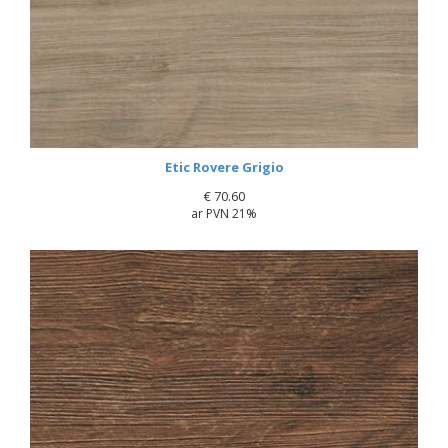
Etic Rovere Grigio
€
70.60
ar PVN 21%