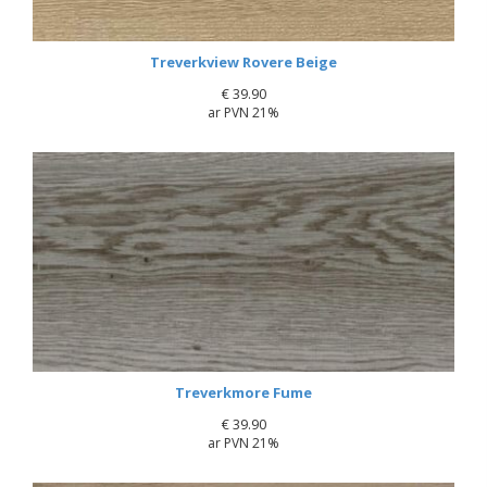
Treverkview Rovere Beige
€
39.90
ar PVN 21%
Treverkmore Fume
€
39.90
ar PVN 21%