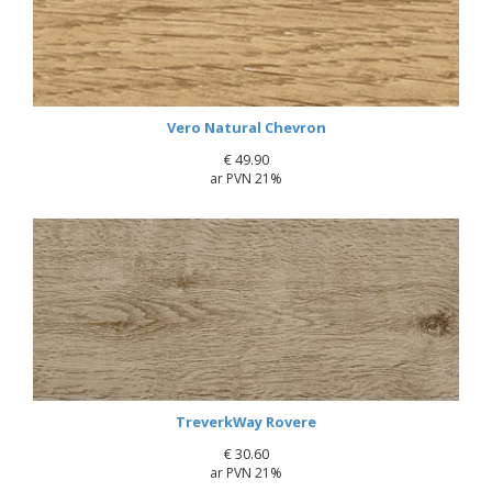
Vero Natural Chevron
€
49.90
ar PVN 21%
TreverkWay Rovere
€
30.60
ar PVN 21%