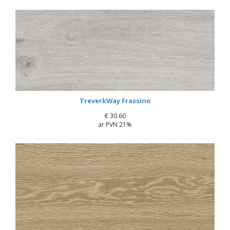
TreverkWay Frassino
€
30.60
ar PVN 21%