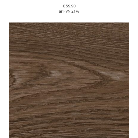
€
59.90
ar PVN 21%