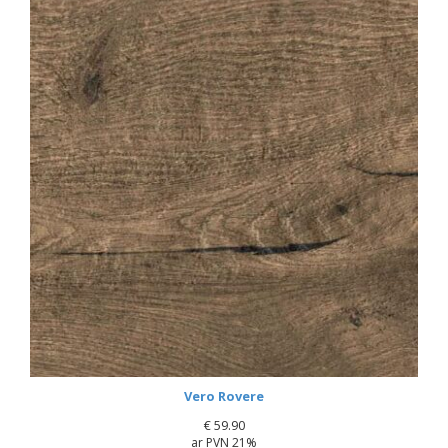
Vero Rovere
€
59.90
ar PVN 21%