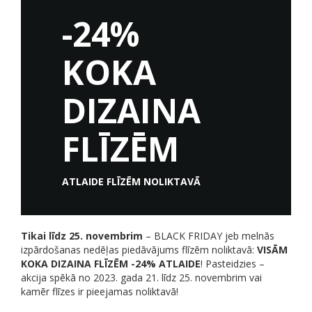
-24%
KOKA
DIZAINA
FLĪZĒM
ATLAIDE FLĪZĒM NOLIKTAVĀ
Tikai līdz 25. novembrim
– BLACK FRIDAY jeb melnās
izpārdošanas nedēļas piedāvājums flīzēm noliktavā:
VISĀM
KOKA DIZAINA FLĪZĒM -24% ATLAIDE
! Pasteidzies –
akcija spēkā no 2023. gada 21. līdz 25. novembrim vai
kamēr flīzes ir pieejamas noliktavā!