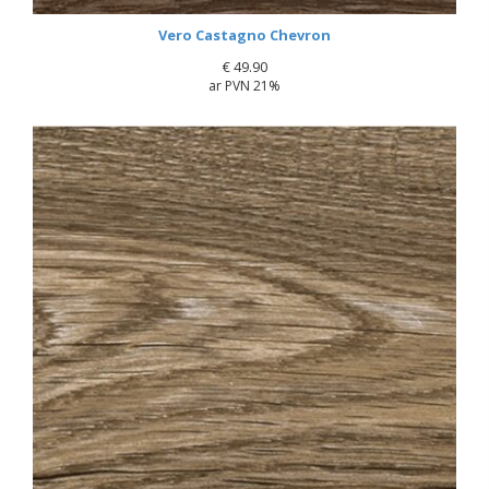
Vero Castagno Chevron
€
49.90
ar PVN 21%