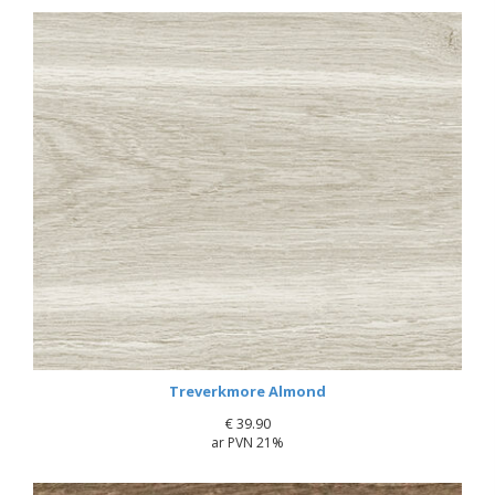
Treverkmore Almond
€
39.90
ar PVN 21%