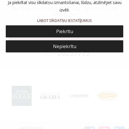
telpām izskatīties satriecoši un atstās elpu
Ja piekrītat visu sīkdatņu izmantošanai, lūdzu, atzīmējiet savu
aizraujošu iespaidu uz Jūsu ciemiņiem vai
izvēli:
klientiem.
LABOT SĪKDATŅU IESTATĪJUMUS
Piekrītu
SALONI
vai zvaniet:
Nepiekrītu
+371
20237773
PRIVĀTUMS