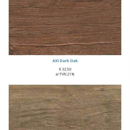
AXI Dark Oak
€
32.50
ar PVN 21%