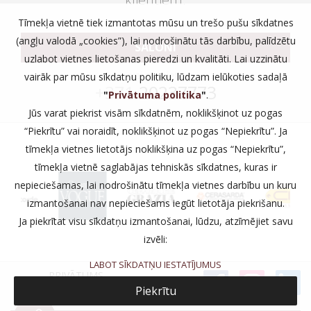
Tīmekļa vietnē tiek izmantotas mūsu un trešo pušu sīkdatnes
(angļu valodā „cookies”), lai nodrošinātu tās darbību, palīdzētu
SALONI
uzlabot vietnes lietošanas pieredzi un kvalitāti. Lai uzzinātu
vai zvaniet:
vairāk par mūsu sīkdatņu politiku, lūdzam ielūkoties sadaļā
+371
20237773
"
Privātuma politika
"
.
Jūs varat piekrist visām sīkdatnēm, noklikšķinot uz pogas
“Piekrītu” vai noraidīt, noklikšķinot uz pogas “Nepiekrītu”. Ja
tīmekļa vietnes lietotājs noklikšķina uz pogas “Nepiekrītu”,
tīmekļa vietnē saglabājas tehniskās sīkdatnes, kuras ir
nepieciešamas, lai nodrošinātu tīmekļa vietnes darbību un kuru
izmantošanai nav nepieciešams iegūt lietotāja piekrišanu.
Ja piekrītat visu sīkdatņu izmantošanai, lūdzu, atzīmējiet savu
izvēli:
LABOT SĪKDATŅU IESTATĪJUMUS
PRIVĀTUMS
Piekrītu
SALONI