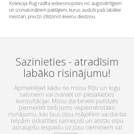
Kolekcija Rug radīta iedvesmojoties no augstvērtīgiem
un izsmalcinātiem paklājiem, kurus auduši paši labākie
meistari, precīzi izlīdzinot ikvienu diedziņu.
Sazinieties - atradīsim
labāko risinājumu!
Apmeklējiet kādu no mūsu flīžu un logu
saloniem vai zvaniet un piesakieties
konsultācijai. Mūsu darbinieki palīdzēs
piemeklēt tieši Jums vispiemērotāko
risinājumu, kas ļaus Jūsu mājoklim vai darba
telpām izskatīties satriecoši un atstās elpu
aizraujošu iespaidu uz Jūsu ciemiņiem vai
klientiem.