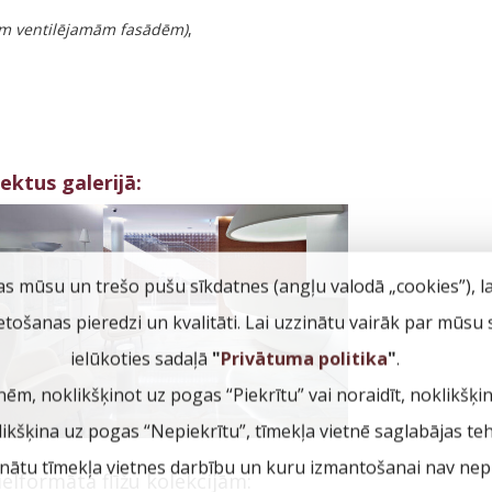
ām ventilējamām fasādēm)
,
jektus galerijā:
as mūsu un trešo pušu sīkdatnes (angļu valodā „cookies”), l
ietošanas pieredzi un kvalitāti. Lai uzzinātu vairāk par mūsu
ielūkoties sadaļā
"
Privātuma politika
"
.
nēm, noklikšķinot uz pogas “Piekrītu” vai noraidīt, noklikšķi
klikšķina uz pogas “Nepiekrītu”, tīmekļa vietnē saglabājas te
inātu tīmekļa vietnes darbību un kuru izmantošanai nav nepi
elformāta flīžu kolekcijām: