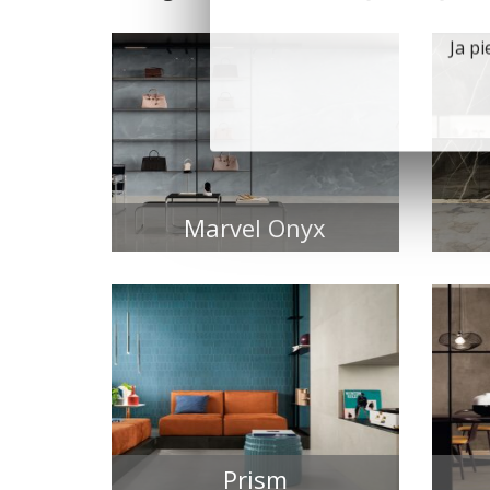
Ja pi
Marvel Onyx
FLĪŽU KOLEKCIJAS
Prism