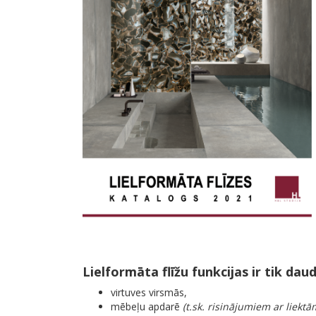
Lielformāta flīžu funkcijas ir tik dau
virtuves virsmās,
mēbeļu apdarē
(t.sk. risinājumiem ar liekt