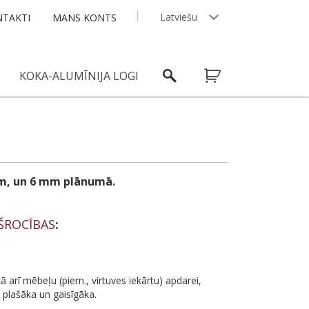
Latviešu
TAKTI
MANS KONTS
English
KOKA-ALUMĪNIJA LOGI
 m, un 6 mm plānumā.
KŠROCĪBAS
:
ā arī mēbeļu (piem., virtuves iekārtu) apdarei,
s plašāka un gaisīgāka.