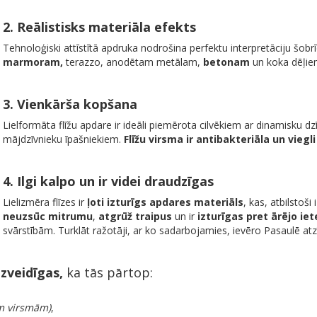
2. Reālistisks materiāla efekts
Tehnoloģiski attīstītā apdruka nodrošina perfektu interpretāciju šobrī
marmoram,
terazzo, anodētam metālam,
betonam
un koka dēļi
3. Vienkārša kopšana
Lielformāta flīžu apdare ir ideāli piemērota cilvēkiem ar dinamisku d
mājdzīvnieku īpašniekiem.
Flīžu virsma ir antibakteriāla un viegl
4. Ilgi kalpo un ir videi draudzīgas
Lielizmēra flīzes ir
ļoti izturīgs apdares materiāls
, kas, atbilstoš
neuzsūc mitrumu
,
atgrūž traipus
un ir
izturīgas pret ārējo ie
svārstībām. Turklāt ražotāji, ar ko sadarbojamies, ievēro Pasaulē atzī
dzveidīgas,
ka tās pārtop:
ām virsmām)
,