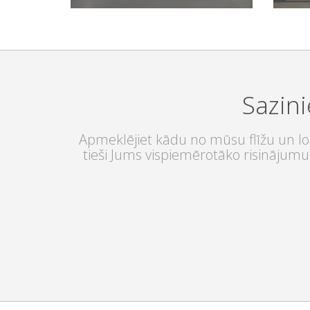
FLĪŽU KOLEKCIJAS
Sazini
Apmeklējiet kādu no mūsu flīžu un log
tieši Jums vispiemērotāko risinājumu,