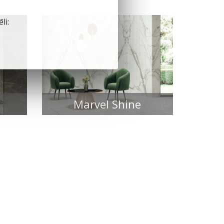
li:
Marvel Shine
FLĪŽU KOLEKCIJAS