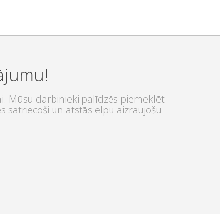
nājumu!
ai. Mūsu darbinieki palīdzēs piemeklēt
s satriecoši un atstās elpu aizraujošu