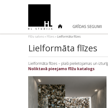
GRĪDAS SEGUMI
Flīžu salons
»
Flīzes
»
Lielformāta flīzes
Lielformāta flīzes
Lielformāta flīzes – plaši pielietojamas un izt
Noliktavā pieejamo flīžu katalogs