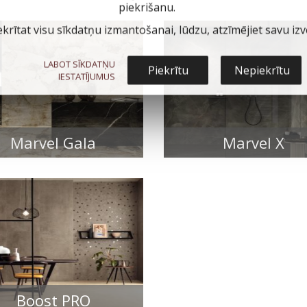
piekrišanu.
ekrītat visu sīkdatņu izmantošanai, lūdzu, atzīmējiet savu izvē
LABOT SĪKDATŅU
Piekrītu
Nepiekrītu
IESTATĪJUMUS
Marvel Gala
Marvel X
FLĪŽU KOLEKCIJAS
FLĪŽU KOLEKCIJAS
Boost PRO