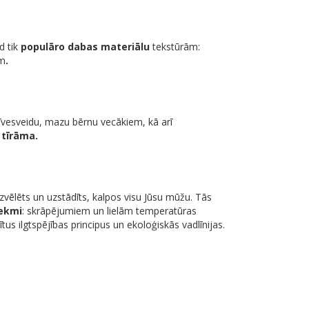
d tik
populāro dabas materiālu
tekstūrām:
em
.
zīvesveidu, mazu bērnu vecākiem, kā arī
i tīrāma.
i izvēlēts un uzstādīts, kalpos visu Jūsu mūžu. Tās
tekmi
: skrāpējumiem un lielām temperatūras
tus ilgtspējības principus un ekoloģiskās vadlīnijas.