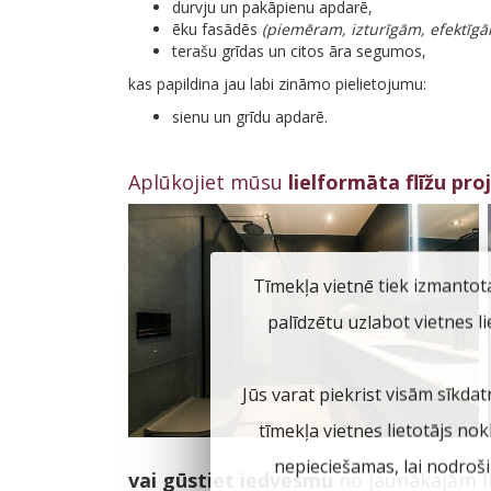
durvju un pakāpienu apdarē,
ēku fasādēs
(piemēram, izturīgām, efektīg
terašu grīdas un citos āra segumos,
kas papildina jau labi zināmo pielietojumu:
sienu un grīdu apdarē.
Aplūkojiet mūsu
lielformāta flīžu pro
Tīmekļa vietnē tiek izmantot
palīdzētu uzlabot vietnes l
Jūs varat piekrist visām sīkdat
tīmekļa vietnes lietotājs no
nepieciešamas, lai nodroš
vai gūstiet iedvesmu
no jaunākajām li