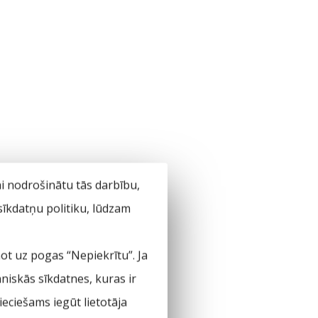
ai nodrošinātu tās darbību,
 sīkdatņu politiku, lūdzam
not uz pogas “Nepiekrītu”. Ja
hniskās sīkdatnes, kuras ir
eciešams iegūt lietotāja