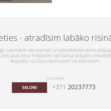
FLĪŽU KOLEKCIJAS
eties - atradīsim labāko risi
u saloniem vai zvaniet un piesakieties konsultācij
 kas ļaus Jūsu mājoklim vai darba telpām izskatītie
iespaidu uz Jūsu ciemiņiem vai klientiem.
vai zvaniet:
+371
20237773
SALONI