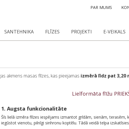
PAR MUMS
KON
SANTEHNIKA
FLĪZES
PROJEKTI
E-VEIKALS
urīgas akmens masas flīzes, kas pieejamas
izmērā līdz pat 3,20
Lielformāta flīžu PRIE
1. Augsta funkcionalitāte
Šīs lielā izmēra flīzes iespējams izmantot grīdām, sienām, terasēm, k
iegūstot vienotu, pilnīgi sinhronu koptēlu. Tādā veidā telpa izskatīsie