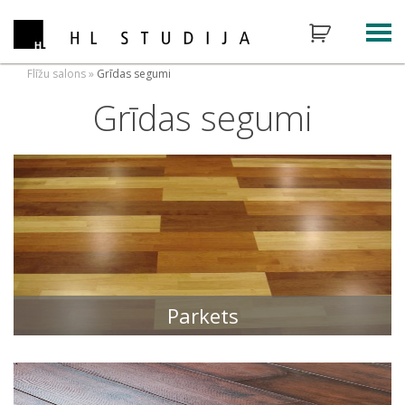
Flīžu salons
»
Grīdas segumi
Grīdas segumi
Parkets
FLĪŽU KOLEKCIJAS