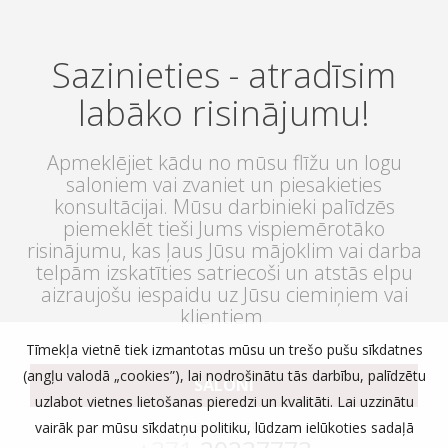
Sazinieties - atradīsim
labāko risinājumu!
Apmeklējiet kādu no mūsu flīžu un logu
saloniem vai zvaniet un piesakieties
konsultācijai. Mūsu darbinieki palīdzēs
piemeklēt tieši Jums vispiemērotāko
risinājumu, kas ļaus Jūsu mājoklim vai darba
telpām izskatīties satriecoši un atstās elpu
aizraujošu iespaidu uz Jūsu ciemiņiem vai
klientiem.
Tīmekļa vietnē tiek izmantotas mūsu un trešo pušu sīkdatnes
(angļu valodā „cookies”), lai nodrošinātu tās darbību, palīdzētu
SALONI
uzlabot vietnes lietošanas pieredzi un kvalitāti. Lai uzzinātu
vai zvaniet:
vairāk par mūsu sīkdatņu politiku, lūdzam ielūkoties sadaļā