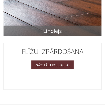
Linolejs
FLĪŽU KOLEKCIJAS
FLĪŽU IZPĀRDOŠANA
RAŽOTĀJU KOLEKCIJAS