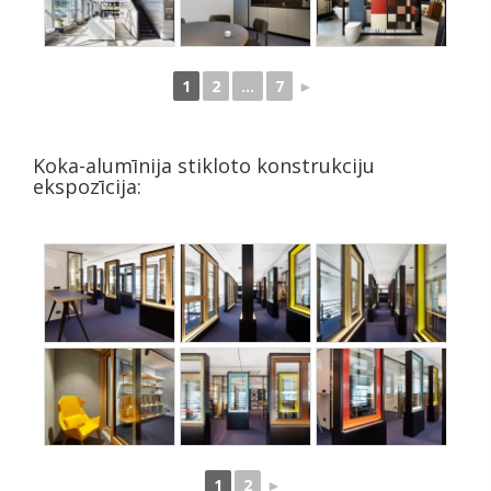
1
2
...
7
►
Koka-alumīnija stikloto konstrukciju
ekspozīcija:
1
2
►