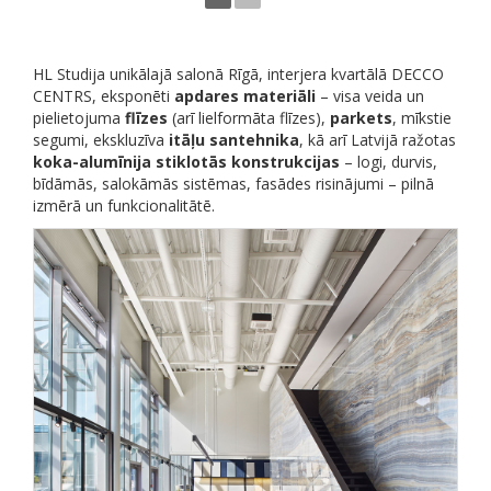
HL Studija unikālajā salonā Rīgā, interjera kvartālā DECCO
CENTRS, eksponēti
apdares materiāli
– visa veida un
pielietojuma
flīzes
(arī lielformāta flīzes),
parkets
, mīkstie
segumi, ekskluzīva
itāļu santehnika
, kā arī Latvijā ražotas
koka-alumīnija stiklotās konstrukcijas
– logi, durvis,
bīdāmās, salokāmās sistēmas, fasādes risinājumi – pilnā
izmērā un funkcionalitātē.