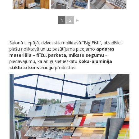
1
2
►
Salonā Liepājā, dzīvesstila noliktavā “Big Fish”, atradīsiet
plašu noliktavā un uz pasūtījuma pieejamo
apdares
materiālu – flīžu, parketa, mīksto segumu
–
piedāvājumu, kā arī gūsiet ieskatu
koka-alumīnija
stikloto konstruciju
produktos.