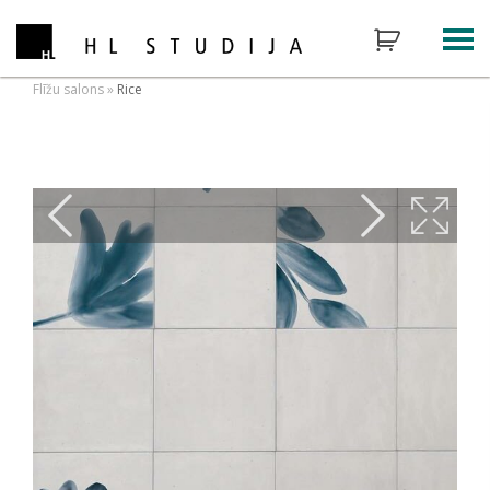
Flīžu salons
»
Rice