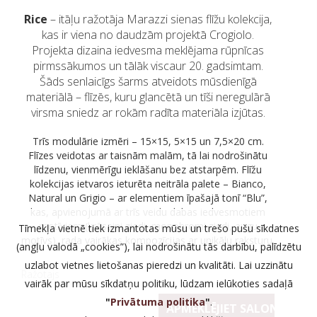
Rice
– itāļu ražotāja Marazzi sienas flīžu kolekcija,
kas ir viena no daudzām projektā Crogiolo.
Projekta dizaina iedvesma meklējama rūpnīcas
pirmssākumos un tālāk viscaur 20. gadsimtam.
Šāds senlaicīgs šarms atveidots mūsdienīgā
materiālā – flīzēs, kuru glancētā un tīši neregulārā
virsma sniedz ar rokām radīta materiāla izjūtas.
Trīs modulārie izmēri – 15×15, 5×15 un 7,5×20 cm.
Flīzes veidotas ar taisnām malām, tā lai nodrošinātu
līdzenu, vienmērīgu ieklāšanu bez atstarpēm. Flīžu
kolekcijas ietvaros ieturēta neitrāla palete – Bianco,
Natural un Grigio – ar elementiem īpašajā tonī “Blu”,
kas, apvienojumā ar trīs veidu dabas iedvesmotiem
motīviem (krāsaini ziedi, monohromi ziedi, augu
Tīmekļa vietnē tiek izmantotas mūsu un trešo pušu sīkdatnes
motīvs), rada vairākas kompozīcijas ar unikālu raksturu.
(angļu valodā „cookies”), lai nodrošinātu tās darbību, palīdzētu
uzlabot vietnes lietošanas pieredzi un kvalitāti. Lai uzzinātu
Ražotajs
vairāk par mūsu sīkdatņu politiku, lūdzam ielūkoties sadaļā
"
Privātuma politika
"
.
APMEKLĒJIET SALONU