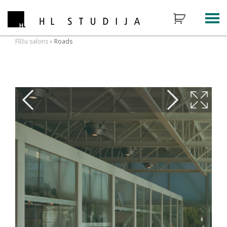
Flīžu salons
»
Roads