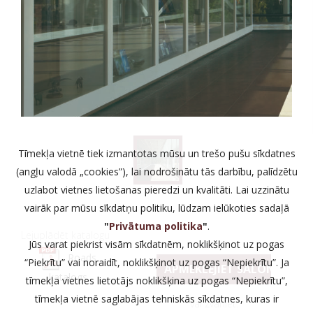
Tīmekļa vietnē tiek izmantotas mūsu un trešo pušu sīkdatnes
(angļu valodā „cookies”), lai nodrošinātu tās darbību, palīdzētu
uzlabot vietnes lietošanas pieredzi un kvalitāti. Lai uzzinātu
vairāk par mūsu sīkdatņu politiku, lūdzam ielūkoties sadaļā
"
Privātuma politika
"
.
Lejuplādēt katalogu
Jūs varat piekrist visām sīkdatnēm, noklikšķinot uz pogas
Roads
“Piekrītu” vai noraidīt, noklikšķinot uz pogas “Nepiekrītu”. Ja
APMEKLĒJIET SALONU
katalogs
tīmekļa vietnes lietotājs noklikšķina uz pogas “Nepiekrītu”,
tīmekļa vietnē saglabājas tehniskās sīkdatnes, kuras ir
vai zvaniet: