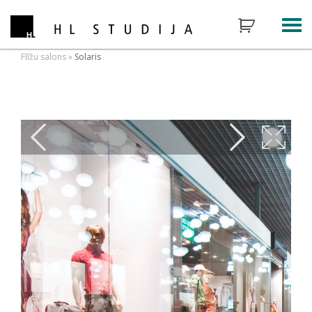
Flīžu salons
»
Solaris