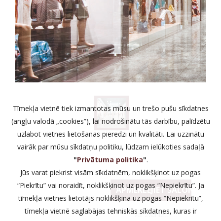
Tīmekļa vietnē tiek izmantotas mūsu un trešo pušu sīkdatnes
(angļu valodā „cookies”), lai nodrošinātu tās darbību, palīdzētu
uzlabot vietnes lietošanas pieredzi un kvalitāti. Lai uzzinātu
vairāk par mūsu sīkdatņu politiku, lūdzam ielūkoties sadaļā
"
Privātuma politika
"
.
Jūs varat piekrist visām sīkdatnēm, noklikšķinot uz pogas
“Piekrītu” vai noraidīt, noklikšķinot uz pogas “Nepiekrītu”. Ja
APMEKLĒJIET SALONU
tīmekļa vietnes lietotājs noklikšķina uz pogas “Nepiekrītu”,
tīmekļa vietnē saglabājas tehniskās sīkdatnes, kuras ir
vai zvaniet: