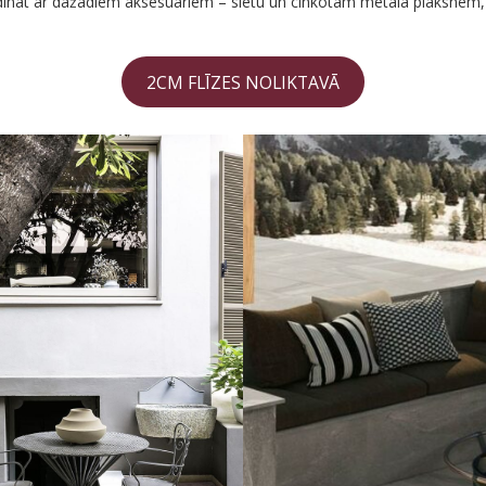
ldināt ar dažādiem aksesuāriem – sietu un cinkotām metāla plāksnēm,
2CM FLĪZES NOLIKTAVĀ