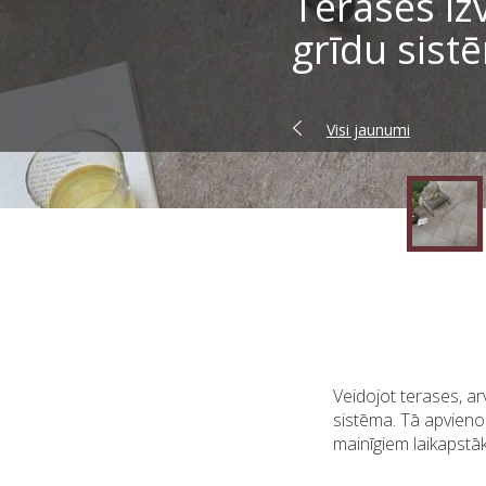
Terases iz
grīdu sist
Visi jaunumi
Veidojot terases, arv
sistēma. Tā apvieno
mainīgiem laikapstāk