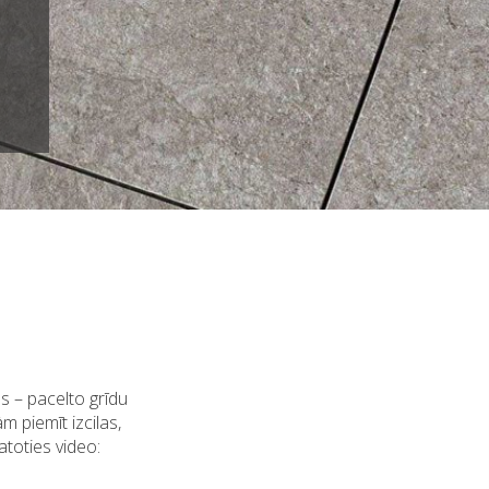
ms – pacelto grīdu
 piemīt izcilas,
atoties video: