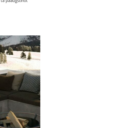
 tā paaugstinot