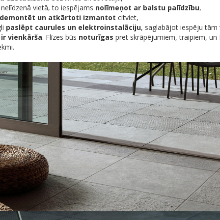
 nelīdzenā vietā, to iespējams
nolīmeņot ar balstu palīdzību
,
demontēt un atkārtoti izmantot
citviet,
li
paslēpt caurules un elektroinstalāciju
, saglabājot iespēju tām v
ir vienkārša
. Flīzes būs
noturīgas
pret skrāpējumiem, traipiem, un 
ekmi.