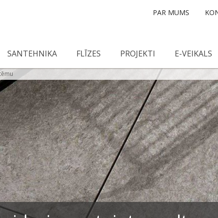
PAR MUMS
KON
SANTEHNIKA
FLĪZES
PROJEKTI
E-VEIKALS
stēmu