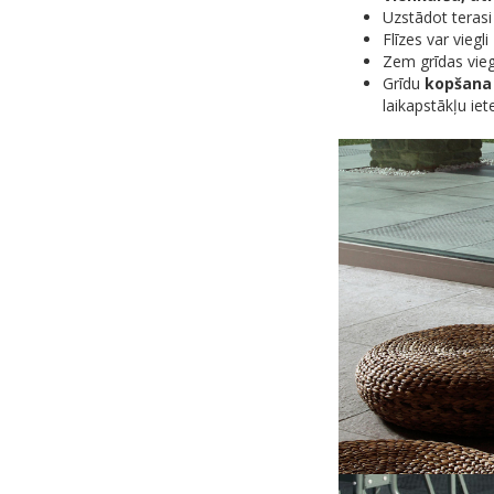
Uzstādot terasi
Flīzes var viegli
Zem grīdas vieg
Grīdu
kopšana 
laikapstākļu iet