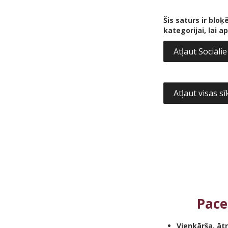
Šis saturs ir bloķē
kategorijai, lai a
Atļaut Sociālie
Atļaut visas s
Pace
Vienkārša, āt