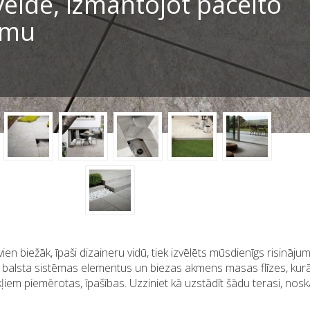
veide, izmantojot pacelto
ēmu
ien biežāk, īpaši dizaineru vidū, tiek izvēlēts mūsdienīgs risināju
 balsta sistēmas elementus un biezas akmens masas flīzes, kurām
ļiem piemērotas, īpašības. Uzziniet kā uzstādīt šādu terasi, nosk