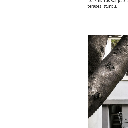
ietekmi. Tās var papi
terases izturību.