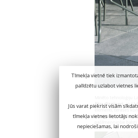
Tīmekļa vietnē tiek izmantot
palīdzētu uzlabot vietnes l
Minēto tehnoloģiju La
ēku dizaineri
, jo šā
Jūs varat piekrist visām sīkdat
elementi, terases kon
tīmekļa vietnes lietotājs no
pieejami maināmos
pašlīmeņojošie balsti
nepieciešamas, lai nodroš