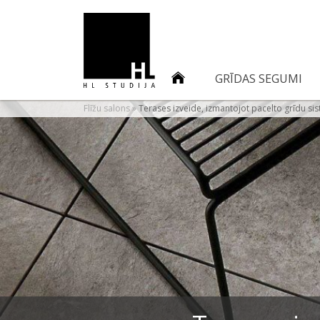
GRĪDAS SEGUMI
Flīžu salons
»
Terases izveide, izmantojot pacelto grīdu si