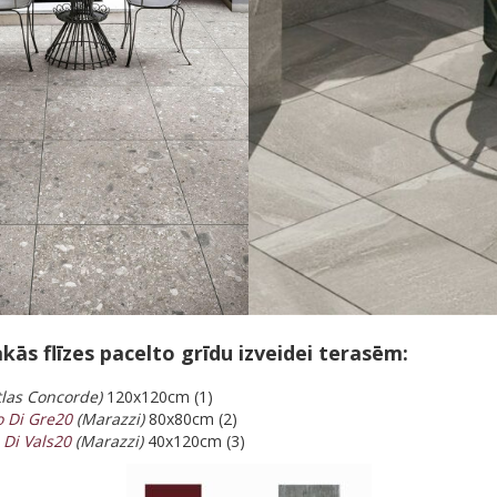
kās flīzes pacelto grīdu izveidei terasēm:
tlas Concorde)
120x120cm (1)
 Di Gre20
(Marazzi)
80x80cm (2)
 Di Vals20
(Marazzi)
40x120cm (3)