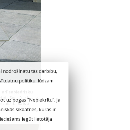
ai nodrošinātu tās darbību,
 sīkdatņu politiku, lūdzam
ā arī sabiedrisku
toti. Speciālie balsta
not uz pogas “Nepiekrītu”. Ja
rezultātu.
Balsti
hniskās sīkdatnes, kuras ir
u (šādi
eciešams iegūt lietotāja