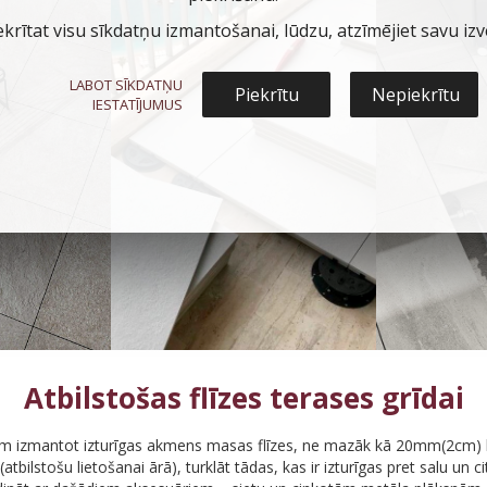
ekrītat visu sīkdatņu izmantošanai, lūdzu, atzīmējiet savu izvē
LABOT SĪKDATŅU
Piekrītu
Nepiekrītu
IESTATĪJUMUS
Atbilstošas flīzes terases grīdai
kām izmantot izturīgas akmens masas flīzes, ne mazāk kā 20mm(2cm) 
(atbilstošu lietošanai ārā), turklāt tādas, kas ir izturīgas pret salu un c