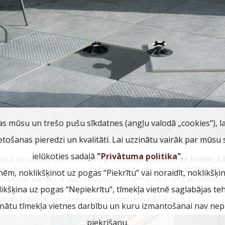
as mūsu un trešo pušu sīkdatnes (angļu valodā „cookies”), l
ietošanas pieredzi un kvalitāti. Lai uzzinātu vairāk par mūsu
ielūkoties sadaļā
"
Privātuma politika
"
.
tvijā un pasaulē īpaši iemīļojuši
privātmāju īpašnieki un īrnieki, k
di veidotās atpūtas zonas ir viegli demontēt, pārvietot un uzstādīt atkār
nēm, noklikšķinot uz pogas “Piekrītu” vai noraidīt, noklikšķi
strukcijas pamats, ir plaši pielāgojami – ņemot vērā vietu un vēlamo 
klikšķina uz pogas “Nepiekrītu”, tīmekļa vietnē saglabājas te
 augstumos no 18 līdz 1120 mm
, ar statisku vai koriģējamu slīpum
 derēs konstrukcijas izvietošanai uz nelīdzena pamata).
inātu tīmekļa vietnes darbību un kuru izmantošanai nav nepi
piekrišanu.