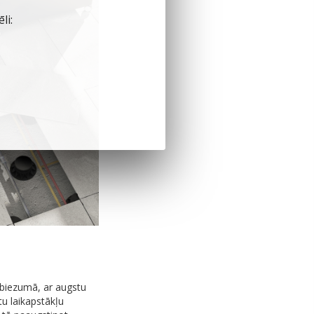
li:
biezumā, ar augstu
itu laikapstākļu