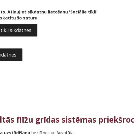
ts. Atļaujiet sīkdatņu lietošanu 'Sociālie tīkli'
pskatītu šo saturu.
 tīkli sīkdatnes
īkdatnes
ltās flīžu grīdas sistēmas priekšroc
ra uzstādīšana
bez līmes un šuvotāja,