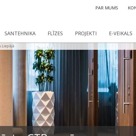
PAR MUMS
KON
SANTEHNIKA
FLĪZES
PROJEKTI
E-VEIKALS
 Liepājā