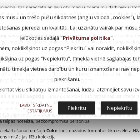
vniecība, kas paredzēta arī divu citu māsu uzņēmumu darbinieku izmiti
zējuma, kas pēdējos divos gados palīdzējis uzņēmumam atjaunot un
as mūsu un trešo pušu sīkdatnes (angļu valodā „cookies”), l
ietošanas pieredzi un kvalitāti. Lai uzzinātu vairāk par mūsu
 kas ietver itāļu rūpnīcas
Atlas Concorde
akmens masas flīžu klājumu,
ļauj saskatīt ekspresionisma iezīmes
– māksliniecisku kustību, ka
ielūkoties sadaļā
"
Privātuma politika
"
.
galvenokārt Vācijā) un iemiesojās dažādu mākslas izteiksmju veidos, 
nēm, noklikšķinot uz pogas “Piekrītu” vai noraidīt, noklikšķi
ionisma stiliem.
klikšķina uz pogas “Nepiekrītu”, tīmekļa vietnē saglabājas te
n materiālu apvienojums – elementi, kas definē ekspresio
r skaidri identificējami CTB biroju ēkas modernajos un neregu
inātu tīmekļa vietnes darbību un kuru izmantošanai nav nepi
ūvēti, izmantojot monolītu, raupji atveidņotu betonu, Kaliforn
piekrišanu.
 to kombināciju ar stikla konstrukcijām.
ekrītat visu sīkdatņu izmantošanai, lūdzu, atzīmējiet savu izvē
 un niansēs bagātīgi
,
Atlas Concorde
flīžu virsmas saplūst interjer
p estētiku un pārliecību par uzticamību . Tādā veidā, saknēs latviskā 
LABOT SĪKDATŅU
Piekrītu
Nepiekrītu
s zemes spēks, pateicoties ārkārtīgi reālistiskai flīžu dizaina imitācija
IESTATĪJUMUS
īgā pigmentācija – sīkumi, kas izdaiļo interjeru, un – saskaņā ar eksp
īta telpas noteikta, bezkompromisa personība.
u iekārtošanai tumšajā
Coke
tonī, dažādos formātos tika izvēlēta H&
ns imitācijas flīžu kolekcija.