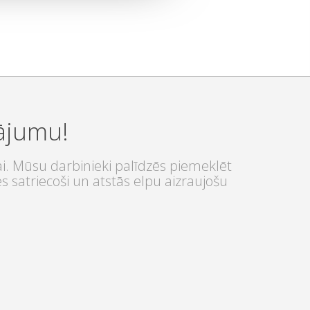
nājumu!
ai. Mūsu darbinieki palīdzēs piemeklēt
s satriecoši un atstās elpu aizraujošu