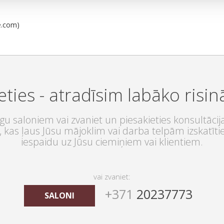
e.com)
eties - atradīsim labāko risi
u saloniem vai zvaniet un piesakieties konsultācij
 kas ļaus Jūsu mājoklim vai darba telpām izskatītie
iespaidu uz Jūsu ciemiņiem vai klientiem.
vai zvaniet:
+371
20237773
SALONI