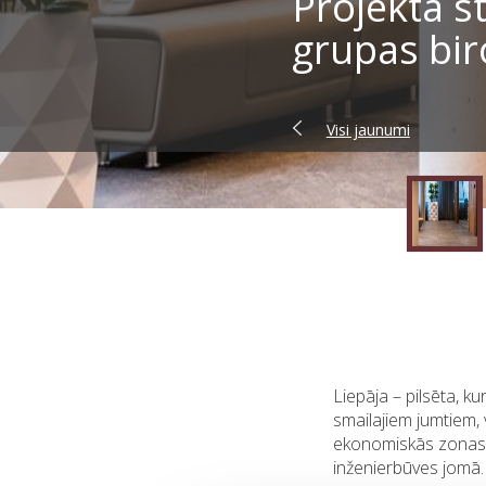
Projekta 
grupas bir
Visi jaunumi
Liepāja – pilsēta, k
smailajiem jumtiem,
ekonomiskās zonas t
inženierbūves jomā.