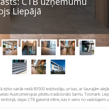
stāsts: CTB uzņēmumu
ojs Liepājā
urā dzīvo vairāk nekā 80’000 iedzīvotāju, un kas, ar šaurajām ale
 veido Austrumeiropas pilsētu tradicionālo šarmu. Tosmarē, Liep
eritorijā, slejas CTB galvenā mītne, kas ir viens no vadošajie