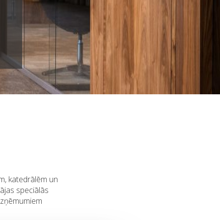
jām, katedrālēm un
ājas speciālās
m uzņēmumiem