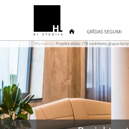
GRĪDAS SEGUMI
Flīžu salons
»
Projekta stāsts: CTB uzņēmumu grupas birojs