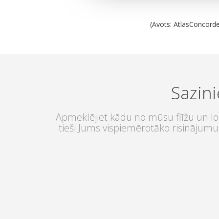
(Avots: AtlasConcord
Sazini
Apmeklējiet kādu no mūsu flīžu un log
tieši Jums vispiemērotāko risinājumu,