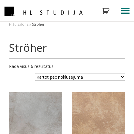
Flīžu salons
»
Ströher
Ströher
Rāda visus 6 rezultātus