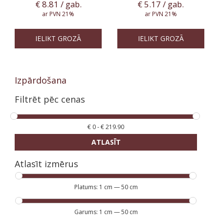
€
8.81
/ gab.
€
5.17
/ gab.
ar PVN 21%
ar PVN 21%
IELIKT GROZĀ
IELIKT GROZĀ
Izpārdošana
Filtrēt pēc cenas
€
0
-
€
219.90
ATLASĪT
Atlasīt izmērus
Platums:
1 cm
—
50 cm
Garums:
1 cm
—
50 cm