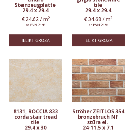
Steinzeugplatte
tile
29.4 x 29.4
29.4 x 29.4
2
2
€
24.62
/ m
€
34.68
/ m
ar PVN 21%
ar PVN 21%
IELIKT GROZĀ
IELIKT GROZĀ
8131, ROCCIA 833
Ströher ZEITLOS 354
corda stair tread
bronzebruch NF
tile
stūra el.
29.4 x 30
24-11.5 x 7.1