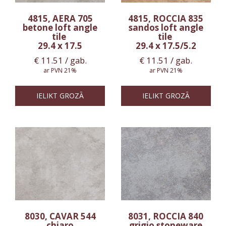
4815, AERA 705
4815, ROCCIA 835
betone loft angle
sandos loft angle
tile
tile
29.4 x 17.5
29.4 x 17.5/5.2
€
11.51
/ gab.
€
11.51
/ gab.
ar PVN 21%
ar PVN 21%
IELIKT GROZĀ
IELIKT GROZĀ
8030, CAVAR 544
8031, ROCCIA 840
chiaro
grigio stoneware