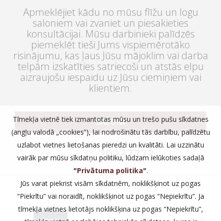
Apmeklējiet kādu no mūsu flīžu un logu
saloniem vai zvaniet un piesakieties
konsultācijai. Mūsu darbinieki palīdzēs
piemeklēt tieši Jums vispiemērotāko
risinājumu, kas ļaus Jūsu mājoklim vai darba
telpām izskatīties satriecoši un atstās elpu
aizraujošu iespaidu uz Jūsu ciemiņiem vai
klientiem.
Tīmekļa vietnē tiek izmantotas mūsu un trešo pušu sīkdatnes
SALONI
(angļu valodā „cookies”), lai nodrošinātu tās darbību, palīdzētu
vai zvaniet:
uzlabot vietnes lietošanas pieredzi un kvalitāti. Lai uzzinātu
+371
20237773
vairāk par mūsu sīkdatņu politiku, lūdzam ielūkoties sadaļā
"
Privātuma politika
"
.
Jūs varat piekrist visām sīkdatnēm, noklikšķinot uz pogas
“Piekrītu” vai noraidīt, noklikšķinot uz pogas “Nepiekrītu”. Ja
tīmekļa vietnes lietotājs noklikšķina uz pogas “Nepiekrītu”,