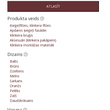
ATLASĪT
Produkta veids
Ķieģeļflīzes, klinkera flīzes
Apdares ķieģeļi fasādei
Klinkera bruģis
Aksesuāri (klinkera pakāpieni)
Klinkera montāžas materiāli
Dizains
Balts
Brūns
Dzeltens
Melns
Sarkans
Oranžs
Pelēks
Zaļš
Daudzkrāsains
Virsma