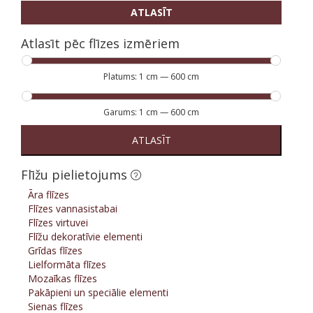
ATLASĪT
Atlasīt pēc flīzes izmēriem
Platums:
1 cm
—
600 cm
Garums:
1 cm
—
600 cm
ATLASĪT
Flīžu pielietojums
Āra flīzes
Flīzes vannasistabai
Flīzes virtuvei
Flīžu dekoratīvie elementi
Grīdas flīzes
Lielformāta flīzes
Mozaīkas flīzes
Pakāpieni un speciālie elementi
Sienas flīzes