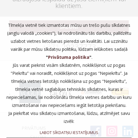
klientiem.
Tīmekļa vietnē tiek izmantotas mūsu un trešo pušu sīkdatnes
SALONI
(angļu valodā „cookies”), lai nodrošinātu tās darbību, palīdzētu
vai zvaniet:
uzlabot vietnes lietošanas pieredzi un kvalitāti. Lai uzzinātu
+371
20237773
vairāk par mūsu sīkdatņu politiku, lūdzam ielūkoties sadaļā
"
Privātuma politika
"
.
Jūs varat piekrist visām sīkdatnēm, noklikšķinot uz pogas
“Piekrītu” vai noraidīt, noklikšķinot uz pogas “Nepiekrītu”. Ja
tīmekļa vietnes lietotājs noklikšķina uz pogas “Nepiekrītu”,
tīmekļa vietnē saglabājas tehniskās sīkdatnes, kuras ir
nepieciešamas, lai nodrošinātu tīmekļa vietnes darbību un kuru
izmantošanai nav nepieciešams iegūt lietotāja piekrišanu.
Ja piekrītat visu sīkdatņu izmantošanai, lūdzu, atzīmējiet savu
izvēli:
PRIVĀTUMS
LABOT SĪKDATŅU IESTATĪJUMUS
SALONI