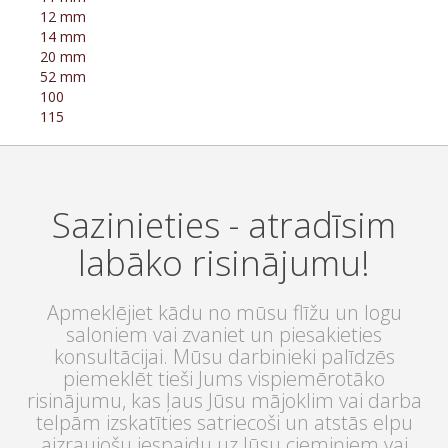
12 mm
14 mm
20 mm
52 mm
100
115
Sazinieties - atradīsim
labāko risinājumu!
Apmeklējiet kādu no mūsu flīžu un logu
saloniem vai zvaniet un piesakieties
konsultācijai. Mūsu darbinieki palīdzēs
piemeklēt tieši Jums vispiemērotāko
risinājumu, kas ļaus Jūsu mājoklim vai darba
telpām izskatīties satriecoši un atstās elpu
aizraujošu iespaidu uz Jūsu ciemiņiem vai