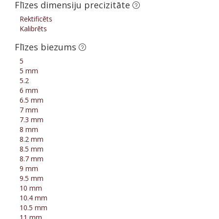
Flīzes dimensiju precizitāte
Rektificēts
Kalibrēts
Flīzes biezums
5
5 mm
5.2
6 mm
6.5 mm
7 mm
7.3 mm
8 mm
8.2 mm
8.5 mm
8.7 mm
9 mm
9.5 mm
10 mm
10.4 mm
10.5 mm
11 mm