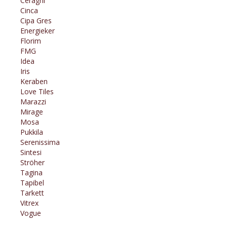
Ceragni
Cinca
Cipa Gres
Energieker
Florim
FMG
Idea
Iris
Keraben
Love Tiles
Marazzi
Mirage
Mosa
Pukkila
Serenissima
Sintesi
Ströher
Tagina
Tapibel
Tarkett
Vitrex
Vogue