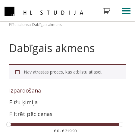
Flīžu salons
»
Dabīgais akmens
Dabīgais akmens
Nav atrastas preces, kas atbilstu atlasei.
Izpārdošana
Flīžu ķīmija
Filtrēt pēc cenas
€
0
-
€
219.90