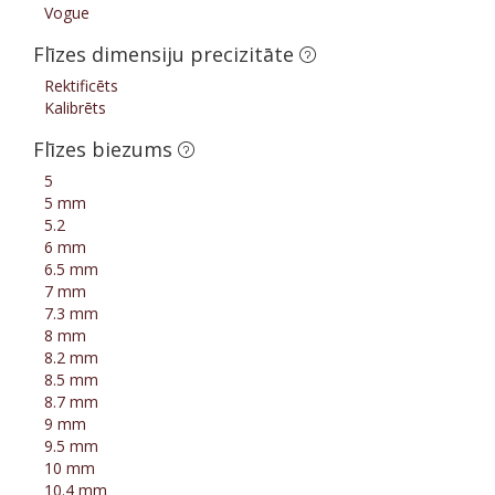
Vogue
Flīzes dimensiju precizitāte
Rektificēts
Kalibrēts
Flīzes biezums
5
5 mm
5.2
6 mm
6.5 mm
7 mm
7.3 mm
8 mm
8.2 mm
8.5 mm
8.7 mm
9 mm
9.5 mm
10 mm
10.4 mm