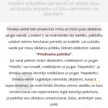
telpām izskatīties satriecoši un atstās elpu
aizraujošu iespaidu uz Jūsu ciemiņiem vai
klientiem.
Tīmekļa vietnē tiek izmantotas mūsu un trešo pušu sīkdatnes
SALONI
(angļu valodā „cookies”), lai nodrošinātu tās darbību, palīdzētu
vai zvaniet:
uzlabot vietnes lietošanas pieredzi un kvalitāti. Lai uzzinātu
+371
20237773
vairāk par mūsu sīkdatņu politiku, lūdzam ielūkoties sadaļā
"
Privātuma politika
"
.
Jūs varat piekrist visām sīkdatnēm, noklikšķinot uz pogas
“Piekrītu” vai noraidīt, noklikšķinot uz pogas “Nepiekrītu”. Ja
tīmekļa vietnes lietotājs noklikšķina uz pogas “Nepiekrītu”,
tīmekļa vietnē saglabājas tehniskās sīkdatnes, kuras ir
nepieciešamas, lai nodrošinātu tīmekļa vietnes darbību un kuru
izmantošanai nav nepieciešams iegūt lietotāja piekrišanu.
Ja piekrītat visu sīkdatņu izmantošanai, lūdzu, atzīmējiet savu
izvēli: