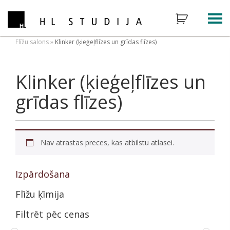
Flīžu salons
»
Klinker (ķieģeļflīzes un grīdas flīzes)
Klinker (ķieģeļflīzes un
grīdas flīzes)
Nav atrastas preces, kas atbilstu atlasei.
Izpārdošana
Flīžu ķīmija
Filtrēt pēc cenas