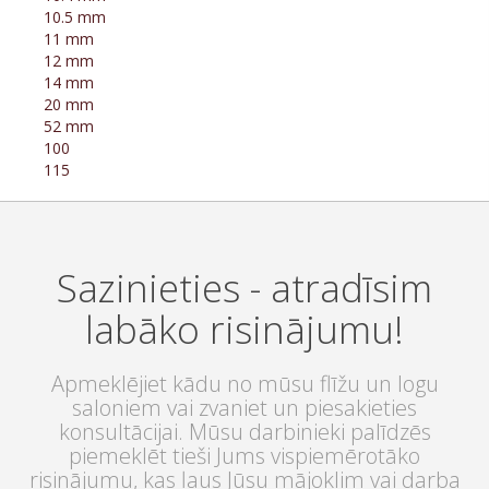
10.5 mm
11 mm
12 mm
14 mm
20 mm
52 mm
100
115
Sazinieties - atradīsim
labāko risinājumu!
Apmeklējiet kādu no mūsu flīžu un logu
saloniem vai zvaniet un piesakieties
konsultācijai. Mūsu darbinieki palīdzēs
piemeklēt tieši Jums vispiemērotāko
risinājumu, kas ļaus Jūsu mājoklim vai darba