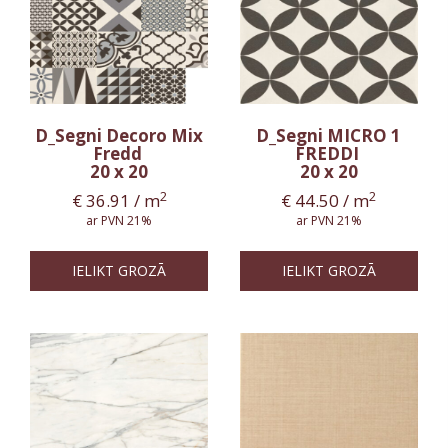
D_Segni Decoro Mix
D_Segni MICRO 1
Fredd
FREDDI
20 x 20
20 x 20
2
2
€
36.91
/ m
€
44.50
/ m
ar PVN 21%
ar PVN 21%
IELIKT GROZĀ
IELIKT GROZĀ