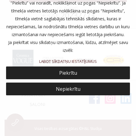
“Piekrītu” vai noraidīt, noklikšķinot uz pogas “Nepiekrītu”. Ja
vai zvaniet:
tīmekļa vietnes lietotājs noklikšķina uz pogas “Nepiekrītu”,
+371
20237773
tīmekļa vietnē saglabājas tehniskās sīkdatnes, kuras ir
nepieciešamas, lai nodrošinātu tīmekļa vietnes darbību un kuru
izmantošanai nav nepieciešams iegūt lietotāja piekrišanu.
Ja piekrītat visu sīkdatņu izmantošanai, lūdzu, atzīmējiet savu
izvēli:
LABOT SĪKDATŅU IESTATĪJUMUS
Piekrītu
Nepiekrītu
PRIVĀTUMS
SALONI
Visas tiesības aizsargātas ©H&L Studija
-->