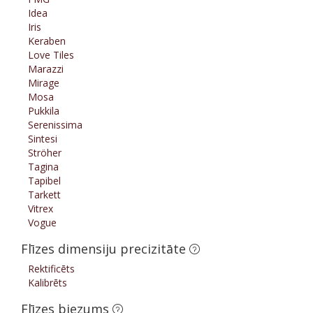
Idea
Iris
Keraben
Love Tiles
Marazzi
Mirage
Mosa
Pukkila
Serenissima
Sintesi
Ströher
Tagina
Tapibel
Tarkett
Vitrex
Vogue
Flīzes dimensiju precizitāte
Rektificēts
Kalibrēts
Flīzes biezums