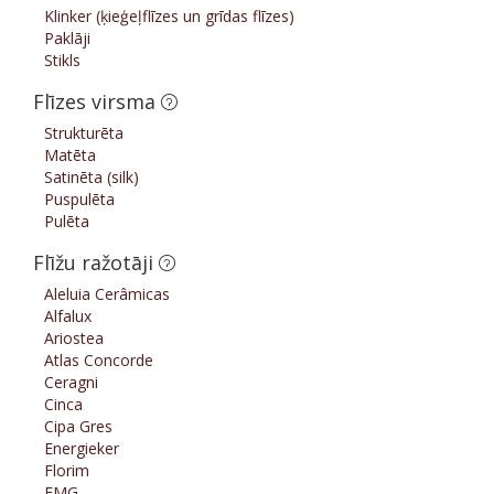
Klinker (ķieģeļflīzes un grīdas flīzes)
Paklāji
Stikls
Flīzes virsma
Strukturēta
Matēta
Satinēta (silk)
Puspulēta
Pulēta
Flīžu ražotāji
Aleluia Cerâmicas
Alfalux
Ariostea
Atlas Concorde
Ceragni
Cinca
Cipa Gres
Energieker
Florim
FMG