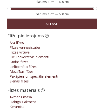
Platums:
1 cm
—
600 cm
Garums:
1 cm
—
600 cm
ATLASĪT
Flīžu pielietojums
Āra flīzes
Flīzes vannasistabai
Flīzes virtuvei
Flīžu dekoratīvie elementi
Grīdas flīzes
Lielformāta flīzes
Mozaīkas flīzes
Pakāpieni un speciālie elementi
Sienas flīzes
Flīzes materiāls
Akmens masa
Dabīgais akmens
Keramika