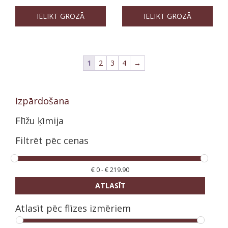
IELIKT GROZĀ
IELIKT GROZĀ
1
2
3
4
→
Izpārdošana
Flīžu ķīmija
Filtrēt pēc cenas
€
0
-
€
219.90
ATLASĪT
Atlasīt pēc flīzes izmēriem