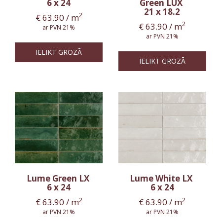
6 x 24
Green LUX
21 x 18.2
2
€
63.90
/ m
2
€
63.90
/ m
ar PVN 21%
ar PVN 21%
IELIKT GROZĀ
IELIKT GROZĀ
Lume Green LX
Lume White LX
6 x 24
6 x 24
2
2
€
63.90
/ m
€
63.90
/ m
ar PVN 21%
ar PVN 21%