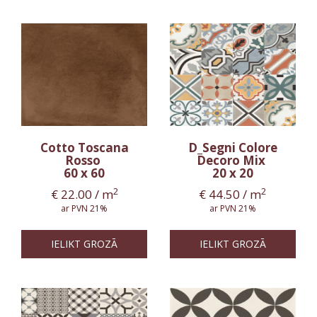
Cotto Toscana
D_Segni Colore
Rosso
Decoro Mix
60 x 60
20 x 20
2
2
€
22.00
/ m
€
44.50
/ m
ar PVN 21%
ar PVN 21%
IELIKT GROZĀ
IELIKT GROZĀ