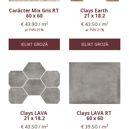
Carácter Mix Gris RT
Clays Earth
60 x 60
21 x 18.2
2
2
€
43.90
/ m
€
43.50
/ m
ar PVN 21%
ar PVN 21%
IELIKT GROZĀ
IELIKT GROZĀ
Clays LAVA
Clays LAVA RT
21 x 18.2
60 x 60
2
2
€
43.50
/ m
€
39.50
/ m