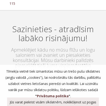
115
Sazinieties - atradīsim
labāko risinājumu!
Apmeklējiet kādu no mūsu flīžu un logu
saloniem vai zvaniet un piesakieties
konsultācijai. Mūsu darbinieki palīdzēs
piemeklēt tieši Jums vispiemērotāko
risinājumu, kas ļaus Jūsu mājoklim vai darba
Tīmekļa vietnē tiek izmantotas mūsu un trešo pušu sīkdatnes
telpām izskatīties satriecoši un atstās elpu
(angļu valodā „cookies”), lai nodrošinātu tās darbību, palīdzētu
aizraujošu iespaidu uz Jūsu ciemiņiem vai
uzlabot vietnes lietošanas pieredzi un kvalitāti. Lai uzzinātu
klientiem.
vairāk par mūsu sīkdatņu politiku, lūdzam ielūkoties sadaļā
"
Privātuma politika
"
.
Jūs varat piekrist visām sīkdatnēm, noklikšķinot uz pogas
SALONI