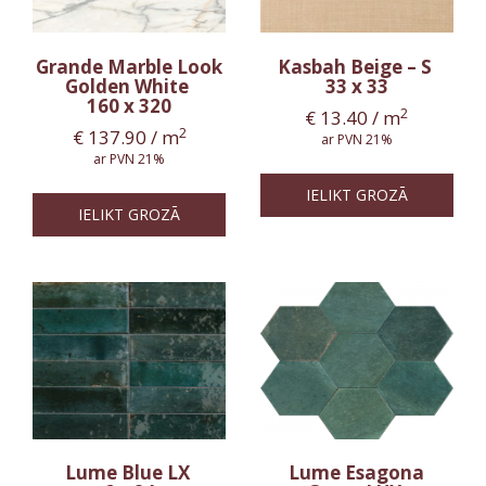
Grande Marble Look
Kasbah Beige – S
Golden White
33 x 33
160 x 320
2
€
13.40
/ m
2
€
137.90
/ m
ar PVN 21%
ar PVN 21%
IELIKT GROZĀ
IELIKT GROZĀ
Lume Blue LX
Lume Esagona