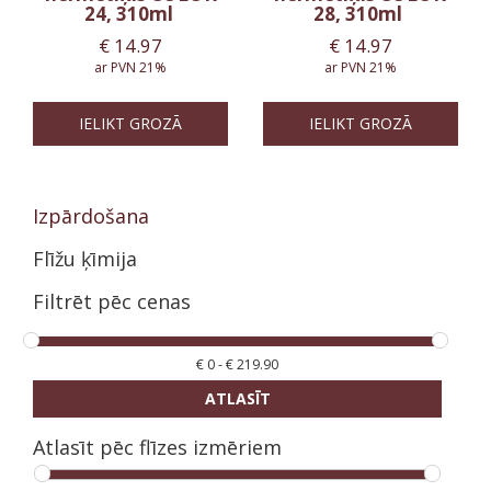
24, 310ml
28, 310ml
€
14.97
€
14.97
ar PVN 21%
ar PVN 21%
IELIKT GROZĀ
IELIKT GROZĀ
Izpārdošana
Flīžu ķīmija
Filtrēt pēc cenas
€
0
-
€
219.90
ATLASĪT
Atlasīt pēc flīzes izmēriem