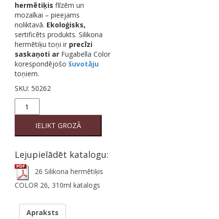
hermētiķis
flīzēm un
mozaīkai – pieejams
noliktavā.
Ekoloģisks,
sertificēts produkts. Silikona
hermētiķu toņi ir
precīzi
saskaņoti
ar
Fugabella Color
korespondējošo
šuvotāju
toņiem.
SKU:
50262
26
Silikona
hermētiķis
IELIKT GROZĀ
COLOR
26,
310ml
Lejupielādēt katalogu:
quantity
26 Silikona hermētiķis
COLOR 26, 310ml katalogs
Apraksts