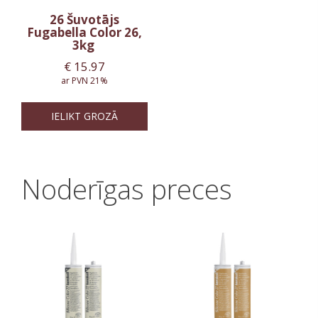
26 Šuvotājs
Fugabella Color 26,
3kg
€
15.97
ar PVN 21%
IELIKT GROZĀ
Noderīgas preces