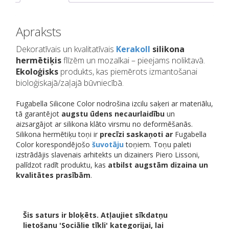
Apraksts
Dekoratīvais un kvalitatīvais
Kerakoll
silikona
hermētiķis
flīzēm un mozaīkai – pieejams noliktavā.
Ekoloģisks
produkts, kas piemērots izmantošanai
bioloģiskajā/zaļajā būvniecībā.
Fugabella Silicone Color nodrošina izcilu saķeri ar materiālu,
tā garantējot
augstu ūdens necaurlaidību
un
aizsargājot ar silikona klāto virsmu no deformēšanās.
Silikona hermētiķu toņi ir
precīzi saskaņoti
ar
Fugabella
Color korespondējošo
šuvotāju
toņiem. Toņu paleti
izstrādājis slavenais arhitekts un dizainers Piero Lissoni,
palīdzot radīt produktu, kas
atbilst augstām dizaina un
kvalitātes prasībām
.
Šis saturs ir bloķēts. Atļaujiet sīkdatņu
lietošanu 'Sociālie tīkli' kategorijai, lai