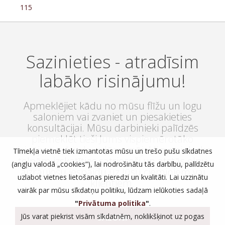
115
Sazinieties - atradīsim
labāko risinājumu!
Apmeklējiet kādu no mūsu flīžu un logu
saloniem vai zvaniet un piesakieties
konsultācijai. Mūsu darbinieki palīdzēs
piemeklēt tieši Jums vispiemērotāko
risinājumu, kas ļaus Jūsu mājoklim vai darba
Tīmekļa vietnē tiek izmantotas mūsu un trešo pušu sīkdatnes
telpām izskatīties satriecoši un atstās elpu
(angļu valodā „cookies”), lai nodrošinātu tās darbību, palīdzētu
aizraujošu iespaidu uz Jūsu ciemiņiem vai
uzlabot vietnes lietošanas pieredzi un kvalitāti. Lai uzzinātu
klientiem.
vairāk par mūsu sīkdatņu politiku, lūdzam ielūkoties sadaļā
"
Privātuma politika
"
.
Jūs varat piekrist visām sīkdatnēm, noklikšķinot uz pogas
SALONI