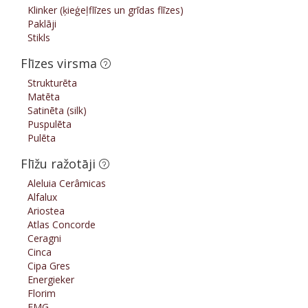
Klinker (ķieģeļflīzes un grīdas flīzes)
Paklāji
Stikls
Flīzes virsma
Strukturēta
Matēta
Satinēta (silk)
Puspulēta
Pulēta
Flīžu ražotāji
Aleluia Cerâmicas
Alfalux
Ariostea
Atlas Concorde
Ceragni
Cinca
Cipa Gres
Energieker
Florim
FMG