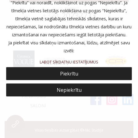
“Piekrītu” vai noraidīt, noklikšķinot uz pogas “Nepiekrītu”. Ja
vai zvaniet:
tīmekļa vietnes lietotājs noklikšķina uz pogas “Nepiekrītu”,
+371
20237773
tīmekļa vietnē saglabājas tehniskās sīkdatnes, kuras ir
nepieciešamas, lai nodrošinātu tīmekļa vietnes darbību un kuru
izmantošanai nav nepieciešams iegūt lietotāja piekrišanu.
Ja piekrītat visu sīkdatņu izmantošanai, lūdzu, atzīmējiet savu
izvēli:
LABOT SĪKDATŅU IESTATĪJUMUS
Piekrītu
Nepiekrītu
PRIVĀTUMS
SALONI
Visas tiesības aizsargātas ©H&L Studija
-->