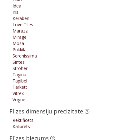
Idea
Iris
Keraben
Love Tiles
Marazzi
Mirage
Mosa
Pukkila
Serenissima
Sintesi
Ströher
Tagina
Tapibel
Tarkett
Vitrex
Vogue
Flīzes dimensiju precizitāte
Rektificēts
Kalibrēts
Flīzes biezums