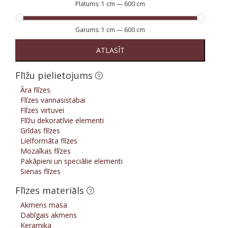
Platums:
1 cm
—
600 cm
Garums:
1 cm
—
600 cm
ATLASĪT
Flīžu pielietojums
Āra flīzes
Flīzes vannasistabai
Flīzes virtuvei
Flīžu dekoratīvie elementi
Grīdas flīzes
Lielformāta flīzes
Mozaīkas flīzes
Pakāpieni un speciālie elementi
Sienas flīzes
Flīzes materiāls
Akmens masa
Dabīgais akmens
Keramika