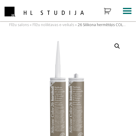
Flīžu salons
»
Flīžu noliktavas e-veikals
»
26 Silikona hermētiķis COLOR 26, 310ml