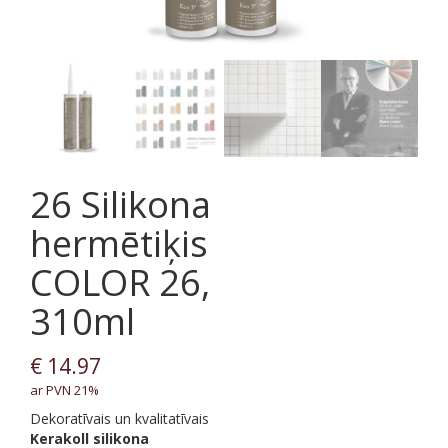
26 Silikona
hermētiķis
COLOR 26,
310ml
€
14.97
ar PVN 21%
Dekoratīvais un kvalitatīvais
Kerakoll
silikona