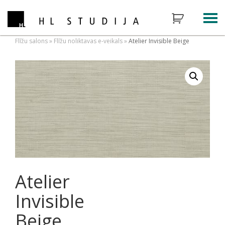
Flīžu salons
»
Flīžu noliktavas e-veikals
»
Atelier Invisible Beige
Atelier
Invisible
Beige