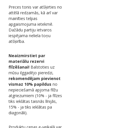
Preces tonis var atšķirties no
attēlā redzamās, kā arī var
mainīties telpas
apgaismojuma ietekmē.
Dažādu partiju ietvaros
iespējama neliela toņu
atšķirība.
Neaizmirstiet par
materiālu rezervi
flīzēšanai!
Balstoties uz
mūsu ilggadējo pieredzi,
rekomendējam pievienot
vismaz 10% papildus
no
nepieciešamā apjoma flīžu
atgriezumiem (10% - ja flīzes
tiks ieklātas taisnās līnijās,
15% - ja tiks ieklātas pa
diagonāli).
Produktu cenas e-veikalā var