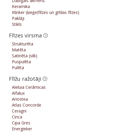
Dabīgais akmens
Keramika
Klinker (ķieģeļflīzes un grīdas flīzes)
Paklāji
Stikls
Flīzes virsma
Strukturēta
Matēta
Satinēta (silk)
Puspulēta
Pulēta
Flīžu ražotāji
Aleluia Cerâmicas
Alfalux
Ariostea
Atlas Concorde
Ceragni
Cinca
Cipa Gres
Energieker