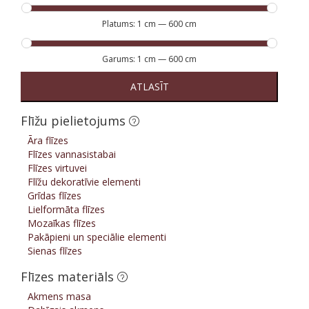
Platums:
1 cm
—
600 cm
Garums:
1 cm
—
600 cm
ATLASĪT
Flīžu pielietojums
Āra flīzes
Flīzes vannasistabai
Flīzes virtuvei
Flīžu dekoratīvie elementi
Grīdas flīzes
Lielformāta flīzes
Mozaīkas flīzes
Pakāpieni un speciālie elementi
Sienas flīzes
Flīzes materiāls
Akmens masa