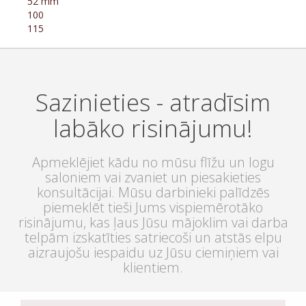
52 mm
100
115
Sazinieties - atradīsim
labāko risinājumu!
Apmeklējiet kādu no mūsu flīžu un logu
saloniem vai zvaniet un piesakieties
konsultācijai. Mūsu darbinieki palīdzēs
piemeklēt tieši Jums vispiemērotāko
risinājumu, kas ļaus Jūsu mājoklim vai darba
telpām izskatīties satriecoši un atstās elpu
aizraujošu iespaidu uz Jūsu ciemiņiem vai
klientiem.