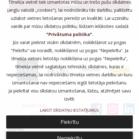
Tīmekļa vietnē tiek izmantotas mūsu un trešo pušu sīkdatnes
SALONI
(angļu valodā „cookies”), lai nodrošinātu tās darbību, palīdzētu
vai zvaniet:
uzlabot vietnes lietošanas pieredzi un kvalitāti. Lai uzzinātu
+371
20237773
vairāk par mūsu sīkdatņu politiku, lūdzam ielūkoties sadaļā
"
Privātuma politika
"
.
Jūs varat piekrist visām sīkdatnēm, noklikšķinot uz pogas
“Piekrītu” vai noraidīt, noklikšķinot uz pogas “Nepiekrītu”. Ja
tīmekļa vietnes lietotājs noklikšķina uz pogas “Nepiekrītu”,
tīmekļa vietnē saglabājas tehniskās sīkdatnes, kuras ir
nepieciešamas, lai nodrošinātu tīmekļa vietnes darbību un kuru
izmantošanai nav nepieciešams iegūt lietotāja piekrišanu.
Ja piekrītat visu sīkdatņu izmantošanai, lūdzu, atzīmējiet savu
izvēli:
PRIVĀTUMS
LABOT SĪKDATŅU IESTATĪJUMUS
SALONI
Piekrītu
Nepiekrītu