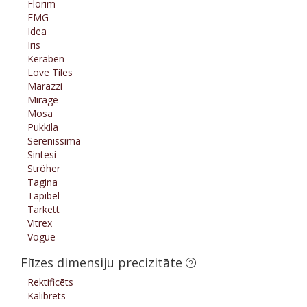
Florim
FMG
Idea
Iris
Keraben
Love Tiles
Marazzi
Mirage
Mosa
Pukkila
Serenissima
Sintesi
Ströher
Tagina
Tapibel
Tarkett
Vitrex
Vogue
Flīzes dimensiju precizitāte
Rektificēts
Kalibrēts