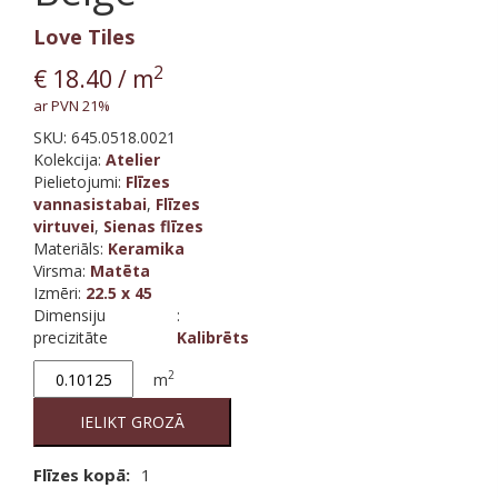
Love Tiles
2
€
18.40
/ m
ar PVN 21%
SKU:
645.0518.0021
Kolekcija
:
Atelier
Pielietojumi:
Flīzes
vannasistabai
,
Flīzes
virtuvei
,
Sienas flīzes
Materiāls
:
Keramika
Virsma
:
Matēta
Izmēri
:
22.5 x 45
Dimensiju
:
precizitāte
Kalibrēts
Atelier
2
m
Invisible
Beige
IELIKT GROZĀ
quantity
Flīzes kopā:
1