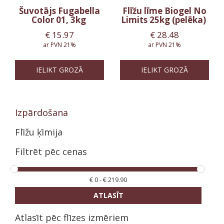
Šuvotājs Fugabella
Flīžu līme Biogel No
Color 01, 3kg
Limits 25kg (pelēka)
€
15.97
€
28.48
ar PVN 21%
ar PVN 21%
IELIKT GROZĀ
IELIKT GROZĀ
Izpārdošana
Flīžu ķīmija
Filtrēt pēc cenas
€
0
-
€
219.90
ATLASĪT
Atlasīt pēc flīzes izmēriem