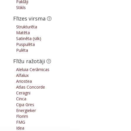
Paklāji
Stikls
Flīzes virsma
Strukturēta
Matēta
Satinēta (silk)
Puspulēta
Pulēta
Flīžu ražotāji
Aleluia Cerâmicas
Alfalux
Ariostea
Atlas Concorde
Ceragni
Cinca
Cipa Gres
Energieker
Florim
FMG
Idea