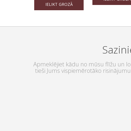
IELIKT GROZĀ
Sazini
Apmeklējiet kādu no mūsu flīžu un log
tieši Jums vispiemērotāko risinājumu,