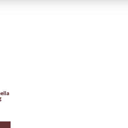
ella
g