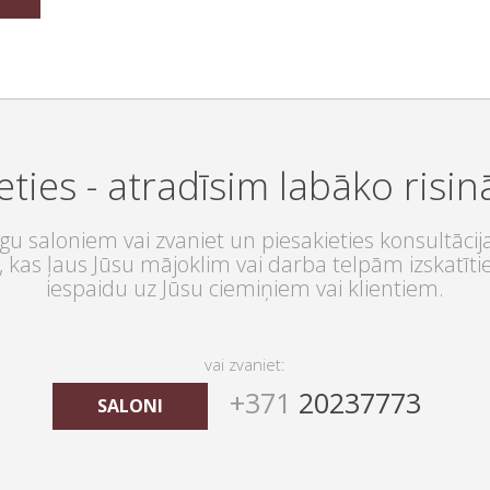
eties - atradīsim labāko risi
u saloniem vai zvaniet un piesakieties konsultācij
 kas ļaus Jūsu mājoklim vai darba telpām izskatītie
iespaidu uz Jūsu ciemiņiem vai klientiem.
vai zvaniet:
+371
20237773
SALONI