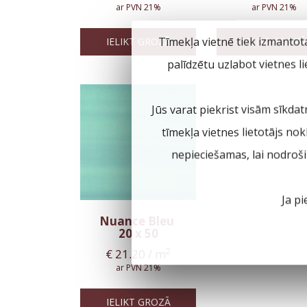
ar PVN 21%
ar PVN 21%
Tīmekļa vietnē tiek izmantot
IELIKT GROZĀ
IELIKT GROZĀ
palīdzētu uzlabot vietnes l
Jūs varat piekrist visām sīkdat
tīmekļa vietnes lietotājs no
nepieciešamas, lai nodroš
Ja pi
Nuance Bleu
20 x 50
2
€
21.20
/ m
ar PVN 21%
IELIKT GROZĀ