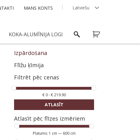
Latviešu
TAKTI
MANS KONTS
English
KOKA-ALUMĪNIJA LOGI
Izpārdošana
Flīžu ķīmija
Filtrēt pēc cenas
€
0
-
€
219.90
ATLASĪT
Atlasīt pēc flīzes izmēriem
Platums:
1 cm
—
600 cm