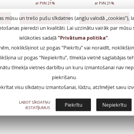
ar PVN 21%
ar PVN 21%
as mūsu un trešo pušu sīkdatnes (angļu valodā „cookies”), l
IELIKT GROZĀ
IELIKT GROZĀ
ietošanas pieredzi un kvalitāti. Lai uzzinātu vairāk par mūsu
ielūkoties sadaļā
"
Privātuma politika
"
.
nēm, noklikšķinot uz pogas “Piekrītu” vai noraidīt, noklikšķi
klikšķina uz pogas “Nepiekrītu”, tīmekļa vietnē saglabājas te
inātu tīmekļa vietnes darbību un kuru izmantošanai nav nepi
piekrišanu.
ekrītat visu sīkdatņu izmantošanai, lūdzu, atzīmējiet savu izvē
LABOT SĪKDATŅU
Piekrītu
Nepiekrītu
IESTATĪJUMUS