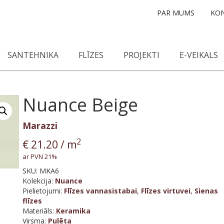
PAR MUMS
KON
SANTEHNIKA
FLĪZES
PROJEKTI
E-VEIKALS
Nuance Beige
Marazzi
2
€
21.20
/ m
ar PVN 21%
SKU:
MKA6
Kolekcija
:
Nuance
Pielietojumi:
Flīzes vannasistabai
,
Flīzes virtuvei
,
Sienas
flīzes
Materiāls
:
Keramika
Virsma
:
Pulēta