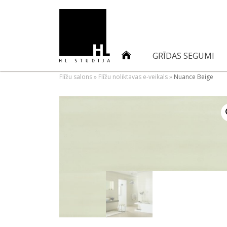
GRĪDAS SEGUMI
Flīžu salons
»
Flīžu noliktavas e-veikals
»
Nuance Beige