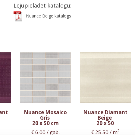
Lejupielādēt katalogu:
Nuance Beige katalogs
ant
Nuance Mosaico
Nuance Diamant
Gris
Beige
20 x 50 cm
20 x 50
2
€
6.00
/ gab.
€
25.50
/ m