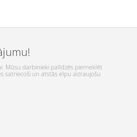
nājumu!
ai. Mūsu darbinieki palīdzēs piemeklēt
s satriecoši un atstās elpu aizraujošu