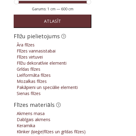
Garums:
1 cm
—
600 cm
ATLASĪT
Flīžu pielietojums
Āra flīzes
Flīzes vannasistabai
Flīzes virtuvei
Flīžu dekoratīvie elementi
Grīdas flīzes
Lielformāta flīzes
Mozaīkas flīzes
Pakāpieni un speciālie elementi
Sienas flīzes
Flīzes materiāls
Akmens masa
Dabīgais akmens
Keramika
Klinker (ķieģeļflīzes un grīdas flīzes)