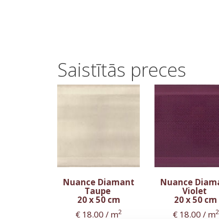
Saistītās preces
Nuance Diamant
Nuance Diam
Taupe
Violet
20 x 50 cm
20 x 50 cm
2
2
€
18.00
/ m
€
18.00
/ m