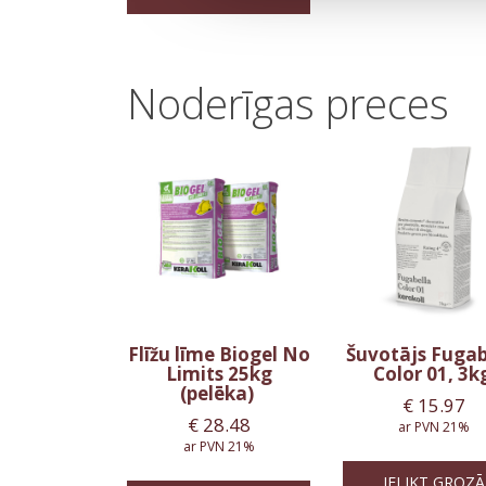
Noderīgas preces
Flīžu līme Biogel No
Šuvotājs Fugab
Limits 25kg
Color 01, 3k
(pelēka)
€
15.97
€
28.48
ar PVN 21%
ar PVN 21%
IELIKT GROZĀ