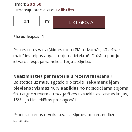
Izmēri
:
20 x 50
Dimensiju precizitāte
:
Kalibrēts
Nuance
2
m
IELIKT GROZĀ
Beige
quantity
Flīzes kopā:
1
Preces tonis var atšķirties no attēlā redzamās, kā arī var
mainīties telpas apgaismojuma ietekmē. Dažādu partiju
ietvaros iespējama neliela toņu atšķirība.
Neaizmirstiet par materiālu rezervi flīzēšanai!
Balstoties uz mūsu ilggadējo pieredzi,
rekomendējam
pievienot vismaz 10% papildus
no nepieciešamā apjoma
flīžu atgriezumiem (10% - ja flīzes tiks ieklātas taisnās līnijās,
15% - ja tiks ieklātas pa diagonāli).
Produktu cenas e-veikalā var atšķirties no cenām flīžu
salonos.