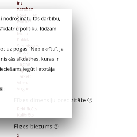
Iris
Keraben
Love Tiles
ai nodrošinātu tās darbību,
Marazzi
Mirage
 sīkdatņu politiku, lūdzam
Mosa
Pukkila
Serenissima
not uz pogas “Nepiekrītu”. Ja
Sintesi
Ströher
hniskās sīkdatnes, kuras ir
Tagina
eciešams iegūt lietotāja
Tapibel
Tarkett
Vitrex
Vogue
li:
Flīzes dimensiju precizitāte
Rektificēts
Kalibrēts
Flīzes biezums
5