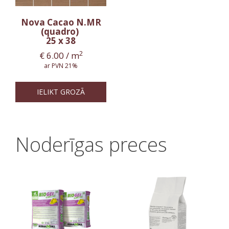
Nova Cacao N.MR
(quadro)
25 x 38
2
€
6.00
/ m
ar PVN 21%
IELIKT GROZĀ
Noderīgas preces