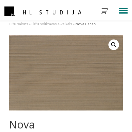
Flīžu salons
»
Flīžu noliktavas e-veikals
»
Nova Cacao
Nova