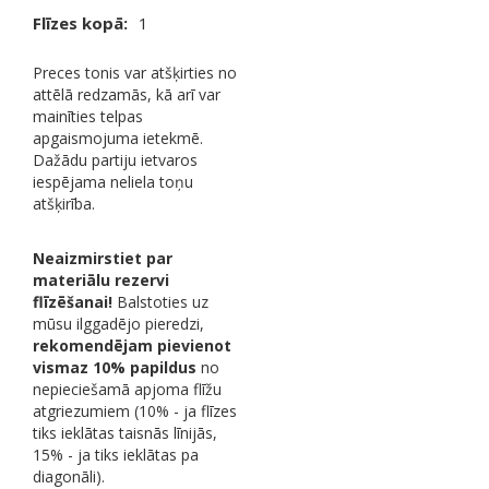
Flīzes kopā:
1
Preces tonis var atšķirties no
attēlā redzamās, kā arī var
mainīties telpas
apgaismojuma ietekmē.
Dažādu partiju ietvaros
iespējama neliela toņu
atšķirība.
Neaizmirstiet par
materiālu rezervi
flīzēšanai!
Balstoties uz
mūsu ilggadējo pieredzi,
rekomendējam pievienot
vismaz 10% papildus
no
nepieciešamā apjoma flīžu
atgriezumiem (10% - ja flīzes
tiks ieklātas taisnās līnijās,
15% - ja tiks ieklātas pa
diagonāli).