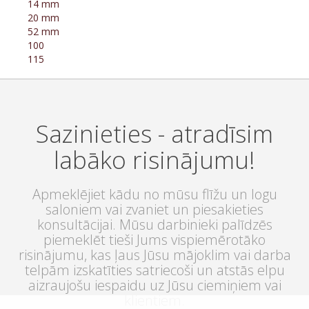
14 mm
20 mm
52 mm
100
115
Sazinieties - atradīsim
labāko risinājumu!
Apmeklējiet kādu no mūsu flīžu un logu
saloniem vai zvaniet un piesakieties
konsultācijai. Mūsu darbinieki palīdzēs
piemeklēt tieši Jums vispiemērotāko
risinājumu, kas ļaus Jūsu mājoklim vai darba
telpām izskatīties satriecoši un atstās elpu
aizraujošu iespaidu uz Jūsu ciemiņiem vai
klientiem.