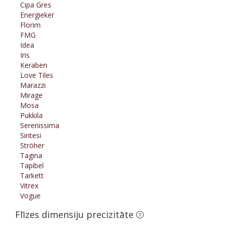
Cipa Gres
Energieker
Florim
FMG
Idea
Iris
Keraben
Love Tiles
Marazzi
Mirage
Mosa
Pukkila
Serenissima
Sintesi
Ströher
Tagina
Tapibel
Tarkett
Vitrex
Vogue
Flīzes dimensiju precizitāte