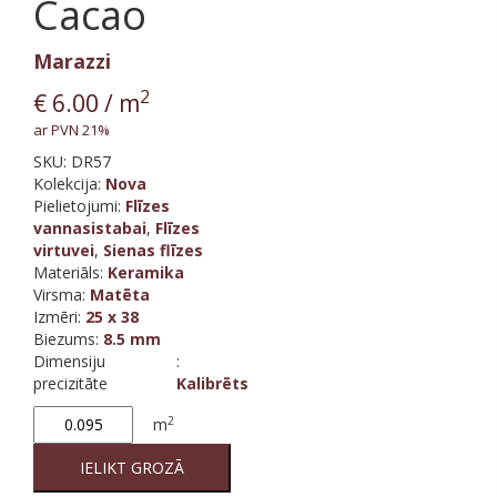
Cacao
Marazzi
2
€
6.00
/ m
ar PVN 21%
SKU:
DR57
Kolekcija
:
Nova
Pielietojumi:
Flīzes
vannasistabai
,
Flīzes
virtuvei
,
Sienas flīzes
Materiāls
:
Keramika
Virsma
:
Matēta
Izmēri
:
25 x 38
Biezums
:
8.5 mm
Dimensiju
:
precizitāte
Kalibrēts
Nova
2
m
Cacao
quantity
IELIKT GROZĀ