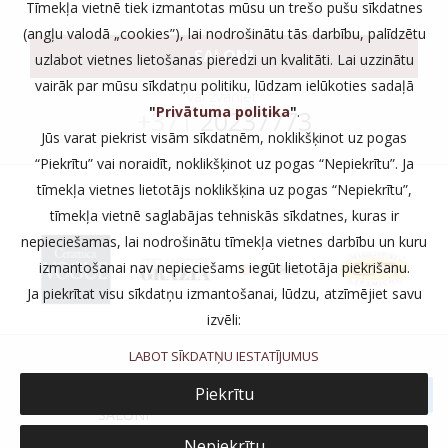
Tīmekļa vietnē tiek izmantotas mūsu un trešo pušu sīkdatnes
(angļu valodā „cookies”), lai nodrošinātu tās darbību, palīdzētu
SALONI
uzlabot vietnes lietošanas pieredzi un kvalitāti. Lai uzzinātu
vairāk par mūsu sīkdatņu politiku, lūdzam ielūkoties sadaļā
vai zvaniet:
"
Privātuma politika
"
.
+371
20237773
Jūs varat piekrist visām sīkdatnēm, noklikšķinot uz pogas
“Piekrītu” vai noraidīt, noklikšķinot uz pogas “Nepiekrītu”. Ja
tīmekļa vietnes lietotājs noklikšķina uz pogas “Nepiekrītu”,
tīmekļa vietnē saglabājas tehniskās sīkdatnes, kuras ir
nepieciešamas, lai nodrošinātu tīmekļa vietnes darbību un kuru
izmantošanai nav nepieciešams iegūt lietotāja piekrišanu.
Ja piekrītat visu sīkdatņu izmantošanai, lūdzu, atzīmējiet savu
izvēli:
LABOT SĪKDATŅU IESTATĪJUMUS
PRIVĀTUMS
Piekrītu
SALONI
Nepiekrītu