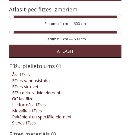
Atlasīt pēc flīzes izmēriem
Platums:
1 cm
—
600 cm
Garums:
1 cm
—
600 cm
ATLASĪT
Flīžu pielietojums
Āra flīzes
Flīzes vannasistabai
Flīzes virtuvei
Flīžu dekoratīvie elementi
Grīdas flīzes
Lielformāta flīzes
Mozaīkas flīzes
Pakāpieni un speciālie elementi
Sienas flīzes
Flīzes materiāls