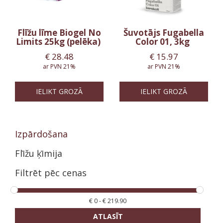
Flīžu līme Biogel No
Šuvotājs Fugabella
Limits 25kg (pelēka)
Color 01, 3kg
€
28.48
€
15.97
ar PVN 21%
ar PVN 21%
IELIKT GROZĀ
IELIKT GROZĀ
Izpārdošana
Flīžu ķīmija
Filtrēt pēc cenas
€
0
-
€
219.90
ATLASĪT