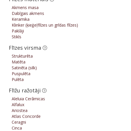
Akmens masa
Dabīgais akmens
Keramika
Klinker (ķieģeļflīzes un grīdas flīzes)
Paklāji
Stikls
Flīzes virsma
Strukturēta
Matēta
Satinēta (silk)
Puspulēta
Pulēta
Flīžu ražotāji
Aleluia Cerâmicas
Alfalux
Ariostea
Atlas Concorde
Ceragni
Cinca