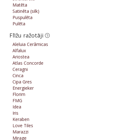
Matēta
Satinēta (silk)
Puspulēta
Pulēta
Flīžu ražotāji
Aleluia Cerâmicas
Alfalux
Ariostea
Atlas Concorde
Ceragni
Cinca
Cipa Gres
Energieker
Florim
FMG
Idea
Iris
Keraben
Love Tiles
Marazzi
Mirage