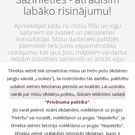
labāko risinājumu!
Apmeklējiet kādu no mūsu flīžu un logu
saloniem vai zvaniet un piesakieties
konsultācijai. Mūsu darbinieki palīdzēs
piemeklēt tieši Jums vispiemērotāko
risinājumu, kas ļaus Jūsu mājoklim vai darba
telpām izskatīties satriecoši un atstās elpu
aizraujošu iespaidu uz Jūsu ciemiņiem vai
Tīmekļa vietnē tiek izmantotas mūsu un trešo pušu sīkdatnes
klientiem.
(angļu valodā „cookies”), lai nodrošinātu tās darbību, palīdzētu
uzlabot vietnes lietošanas pieredzi un kvalitāti. Lai uzzinātu
SALONI
vairāk par mūsu sīkdatņu politiku, lūdzam ielūkoties sadaļā
"
Privātuma politika
"
.
vai zvaniet:
Jūs varat piekrist visām sīkdatnēm, noklikšķinot uz pogas
+371
20237773
“Piekrītu” vai noraidīt, noklikšķinot uz pogas “Nepiekrītu”. Ja
tīmekļa vietnes lietotājs noklikšķina uz pogas “Nepiekrītu”,
tīmekļa vietnē saglabājas tehniskās sīkdatnes, kuras ir