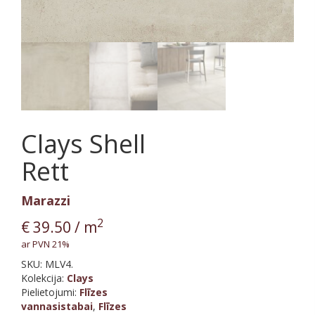
Clays Shell
Rett
Marazzi
2
€
39.50
/ m
ar PVN 21%
SKU:
MLV4.
Kolekcija
:
Clays
Pielietojumi:
Flīzes
vannasistabai
,
Flīzes