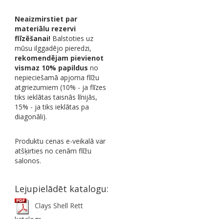
Neaizmirstiet par
materiālu rezervi
flīzēšanai!
Balstoties uz
mūsu ilggadējo pieredzi,
rekomendējam pievienot
vismaz 10% papildus
no
nepieciešamā apjoma flīžu
atgriezumiem (10% - ja flīzes
tiks ieklātas taisnās līnijās,
15% - ja tiks ieklātas pa
diagonāli).
Produktu cenas e-veikalā var
atšķirties no cenām flīžu
salonos.
Lejupielādēt katalogu:
Clays Shell Rett