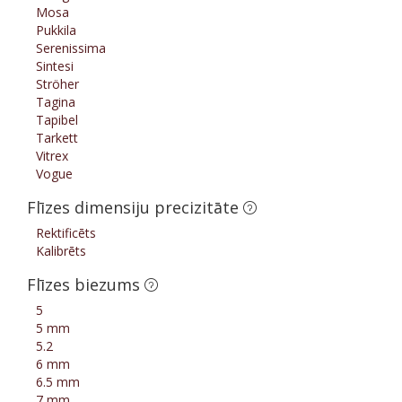
Mosa
Pukkila
Serenissima
Sintesi
Ströher
Tagina
Tapibel
Tarkett
Vitrex
Vogue
Flīzes dimensiju precizitāte
Rektificēts
Kalibrēts
Flīzes biezums
5
5 mm
5.2
6 mm
6.5 mm
7 mm