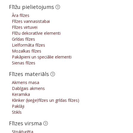
Flīžu pielietojums
Āra flīzes
Flīzes vannasistabai
Flīzes virtuvei
Flīžu dekoratīvie elementi
Grīdas flīzes
Lielformāta flīzes
Mozaīkas flīzes
Pakāpieni un speciālie elementi
Sienas flīzes
Flīzes materiāls
Akmens masa
Dabīgais akmens
Keramika
Klinker (ķieģeļflīzes un grīdas flīzes)
Paklāji
Stikls
Flīzes virsma
Strukturēta