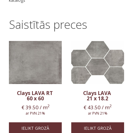
katalogs
Saistītās preces
Clays LAVA RT
Clays LAVA
60 x 60
21 x 18.2
2
2
€
39.50
/ m
€
43.50
/ m
ar PVN 21%
ar PVN 21%
IELIKT GROZĀ
IELIKT GROZĀ