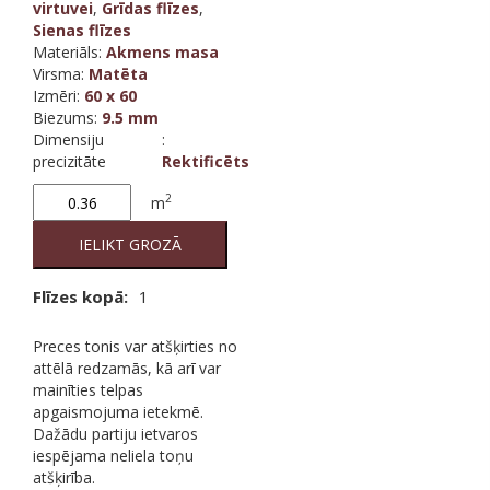
virtuvei
,
Grīdas flīzes
,
Sienas flīzes
Materiāls
:
Akmens masa
Virsma
:
Matēta
Izmēri
:
60 x 60
Biezums
:
9.5 mm
Dimensiju
:
precizitāte
Rektificēts
Clays
2
m
Shell
Rett
IELIKT GROZĀ
quantity
Flīzes kopā:
1
Preces tonis var atšķirties no
attēlā redzamās, kā arī var
mainīties telpas
apgaismojuma ietekmē.
Dažādu partiju ietvaros
iespējama neliela toņu
atšķirība.