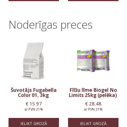
Noderīgas preces
Šuvotājs Fugabella
Flīžu līme Biogel No
Color 01, 3kg
Limits 25kg (pelēka)
€
15.97
€
28.48
ar PVN 21%
ar PVN 21%
IELIKT GROZĀ
IELIKT GROZĀ