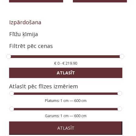
Izpārdošana
Flīžu ķīmija
Filtrēt pēc cenas
€
0
-
€
219.90
ATLASĪT
Atlasīt pēc flīzes izmēriem
Platums:
1 cm
—
600 cm
Garums:
1 cm
—
600 cm
ATLASĪT