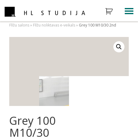
Flīžu salons
»
Flīžu noliktavas e-veikals
»
Grey 100 M10/30 2nd
Grey 100
M10/30