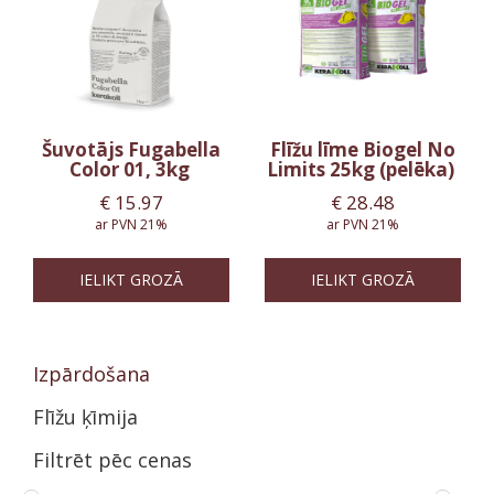
Šuvotājs Fugabella
Flīžu līme Biogel No
Color 01, 3kg
Limits 25kg (pelēka)
€
15.97
€
28.48
ar PVN 21%
ar PVN 21%
IELIKT GROZĀ
IELIKT GROZĀ
Izpārdošana
Flīžu ķīmija
Filtrēt pēc cenas