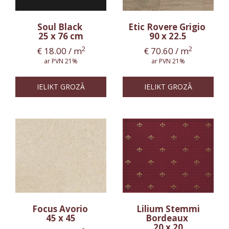
Soul Black
Etic Rovere Grigio
25 x 76 cm
90 x 22.5
2
2
€
18.00
/ m
€
70.60
/ m
ar PVN 21%
ar PVN 21%
IELIKT GROZĀ
IELIKT GROZĀ
Focus Avorio
Lilium Stemmi
45 x 45
Bordeaux
20 x 20