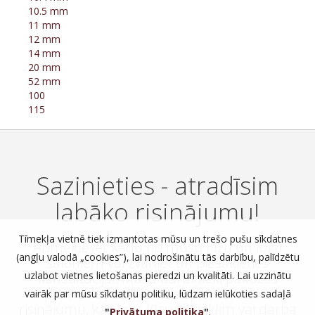
10.5 mm
11 mm
12 mm
14 mm
20 mm
52 mm
100
115
Sazinieties - atradīsim
labāko risinājumu!
Tīmekļa vietnē tiek izmantotas mūsu un trešo pušu sīkdatnes
Apmeklējiet kādu no mūsu flīžu un logu
(angļu valodā „cookies”), lai nodrošinātu tās darbību, palīdzētu
saloniem vai zvaniet un piesakieties
uzlabot vietnes lietošanas pieredzi un kvalitāti. Lai uzzinātu
konsultācijai. Mūsu darbinieki palīdzēs
piemeklēt tieši Jums vispiemērotāko
vairāk par mūsu sīkdatņu politiku, lūdzam ielūkoties sadaļā
risinājumu, kas ļaus Jūsu mājoklim vai darba
"
Privātuma politika
"
.