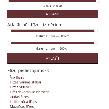
€
0
-
€
219.90
ATLASĪT
Atlasīt pēc flīzes izmēriem
Platums:
1 cm
—
600 cm
Garums:
1 cm
—
600 cm
ATLASĪT
Flīžu pielietojums
Āra flīzes
Flīzes vannasistabai
Flīzes virtuvei
Flīžu dekoratīvie elementi
Grīdas flīzes
Lielformāta flīzes
Mozaīkas flīzes