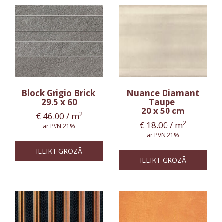
Block Grigio Brick
Nuance Diamant
29.5 x 60
Taupe
20 x 50 cm
2
€
46.00
/ m
2
€
18.00
/ m
ar PVN 21%
ar PVN 21%
IELIKT GROZĀ
IELIKT GROZĀ