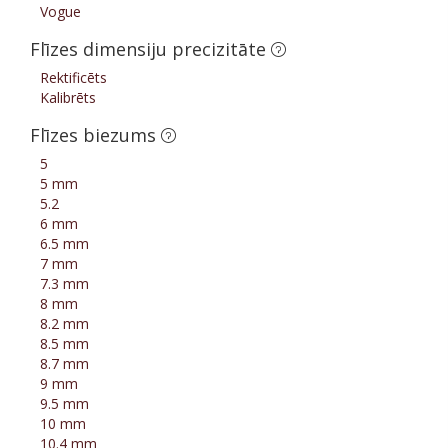
Vogue
Flīzes dimensiju precizitāte
Rektificēts
Kalibrēts
Flīzes biezums
5
5 mm
5.2
6 mm
6.5 mm
7 mm
7.3 mm
8 mm
8.2 mm
8.5 mm
8.7 mm
9 mm
9.5 mm
10 mm
10.4 mm