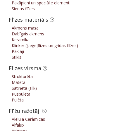
Pakāpieni un speciālie elementi
Sienas flīzes
Flīzes materiāls
Akmens masa
Dabīgais akmens
Keramika
Klinker (ķieģeļflīzes un grīdas flīzes)
Paklāji
Stikls
Flīzes virsma
Strukturēta
Matēta
Satinēta (silk)
Puspulēta
Pulēta
Flīžu ražotāji
Aleluia Cerâmicas
Alfalux
Ariostea