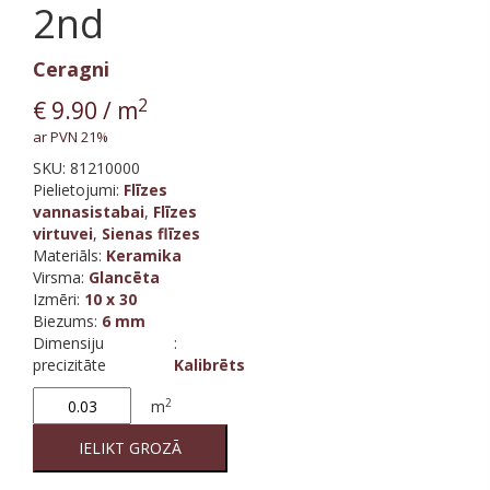
2nd
Ceragni
2
€
9.90
/ m
ar PVN 21%
SKU:
81210000
Pielietojumi:
Flīzes
vannasistabai
,
Flīzes
virtuvei
,
Sienas flīzes
Materiāls
:
Keramika
Virsma
:
Glancēta
Izmēri
:
10 x 30
Biezums
:
6 mm
Dimensiju
:
precizitāte
Kalibrēts
Grey
2
m
100
M10/30
IELIKT GROZĀ
2nd
quantity