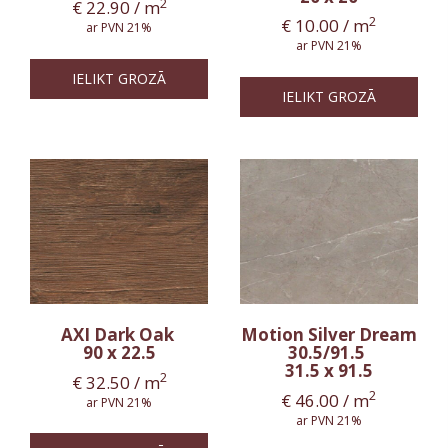
2
€
22.90
/ m
2
€
10.00
/ m
ar PVN 21%
ar PVN 21%
IELIKT GROZĀ
IELIKT GROZĀ
AXI Dark Oak
Motion Silver Dream
90 x 22.5
30.5/91.5
31.5 x 91.5
2
€
32.50
/ m
2
€
46.00
/ m
ar PVN 21%
ar PVN 21%