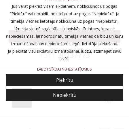
telpām izskatīties satriecoši un atstās elpu
Jūs varat piekrist visām sīkdatnēm, noklikšķinot uz pogas
aizraujošu iespaidu uz Jūsu ciemiņiem vai
“Piekrītu” vai noraidīt, noklikšķinot uz pogas “Nepiekrītu”. Ja
klientiem.
tīmekļa vietnes lietotājs noklikšķina uz pogas “Nepiekrītu”,
tīmekļa vietnē saglabājas tehniskās sīkdatnes, kuras ir
SALONI
nepieciešamas, lai nodrošinātu tīmekļa vietnes darbību un kuru
izmantošanai nav nepieciešams iegūt lietotāja piekrišanu.
vai zvaniet:
Ja piekrītat visu sīkdatņu izmantošanai, lūdzu, atzīmējiet savu
+371
20237773
izvēli:
LABOT SĪKDATŅU IESTATĪJUMUS
Piekrītu
Nepiekrītu