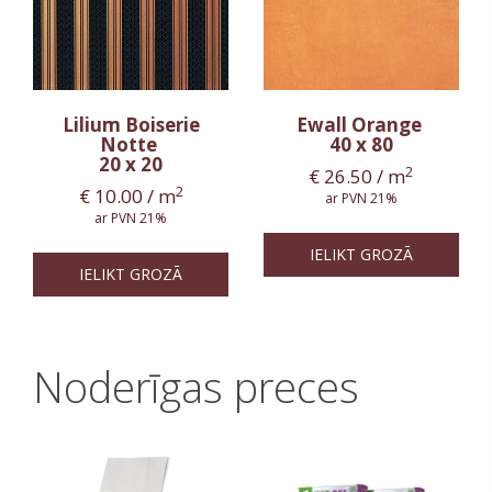
Lilium Boiserie
Ewall Orange
Notte
40 x 80
20 x 20
2
€
26.50
/ m
2
€
10.00
/ m
ar PVN 21%
ar PVN 21%
IELIKT GROZĀ
IELIKT GROZĀ
Noderīgas preces