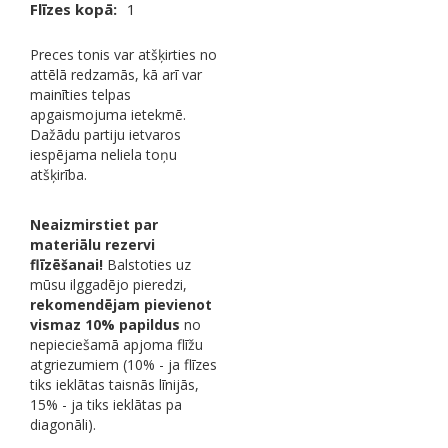
Flīzes kopā:
1
Preces tonis var atšķirties no
attēlā redzamās, kā arī var
mainīties telpas
apgaismojuma ietekmē.
Dažādu partiju ietvaros
iespējama neliela toņu
atšķirība.
Neaizmirstiet par
materiālu rezervi
flīzēšanai!
Balstoties uz
mūsu ilggadējo pieredzi,
rekomendējam pievienot
vismaz 10% papildus
no
nepieciešamā apjoma flīžu
atgriezumiem (10% - ja flīzes
tiks ieklātas taisnās līnijās,
15% - ja tiks ieklātas pa
diagonāli).