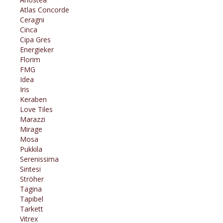
Atlas Concorde
Ceragni
Cinca
Cipa Gres
Energieker
Florim
FMG
Idea
Iris
Keraben
Love Tiles
Marazzi
Mirage
Mosa
Pukkila
Serenissima
Sintesi
Ströher
Tagina
Tapibel
Tarkett
Vitrex