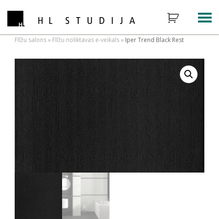
Flīžu salons
»
Flīžu noliktavas e-veikals
»
Iper Trend Black Rest