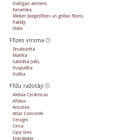
Dabīgais akmens
Keramika
Klinker (ķieģeļflīzes un grīdas flīzes)
Paklāji
Stikls
Flīzes virsma
Strukturēta
Matēta
Satinēta (silk)
Puspulēta
Pulēta
Flīžu ražotāji
Aleluia Cerâmicas
Alfalux
Ariostea
Atlas Concorde
Ceragni
Cinca
Cipa Gres
Energieker