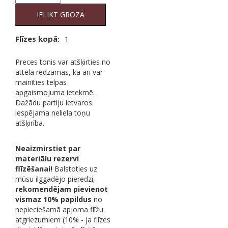
Trend
Black
IELIKT GROZĀ
Rest
quantity
Flīzes kopā:
1
Preces tonis var atšķirties no
attēlā redzamās, kā arī var
mainīties telpas
apgaismojuma ietekmē.
Dažādu partiju ietvaros
iespējama neliela toņu
atšķirība.
Neaizmirstiet par
materiālu rezervi
flīzēšanai!
Balstoties uz
mūsu ilggadējo pieredzi,
rekomendējam pievienot
vismaz 10% papildus
no
nepieciešamā apjoma flīžu
atgriezumiem (10% - ja flīzes