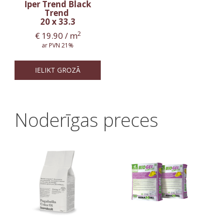
Iper Trend Black
Trend
20 x 33.3
2
€
19.90
/ m
ar PVN 21%
IELIKT GROZĀ
Noderīgas preces