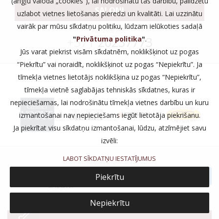
(angļu valodā „cookies”), lai nodrošinātu tās darbību, palīdzētu
SALONI
uzlabot vietnes lietošanas pieredzi un kvalitāti. Lai uzzinātu
vairāk par mūsu sīkdatņu politiku, lūdzam ielūkoties sadaļā
vai zvaniet:
+371
20237773
"
Privātuma politika
"
.
Jūs varat piekrist visām sīkdatnēm, noklikšķinot uz pogas
“Piekrītu” vai noraidīt, noklikšķinot uz pogas “Nepiekrītu”. Ja
tīmekļa vietnes lietotājs noklikšķina uz pogas “Nepiekrītu”,
tīmekļa vietnē saglabājas tehniskās sīkdatnes, kuras ir
nepieciešamas, lai nodrošinātu tīmekļa vietnes darbību un kuru
izmantošanai nav nepieciešams iegūt lietotāja piekrišanu.
Ja piekrītat visu sīkdatņu izmantošanai, lūdzu, atzīmējiet savu
izvēli:
LABOT SĪKDATŅU IESTATĪJUMUS
PRIVĀTUMS
Piekrītu
SALONI
Nepiekrītu