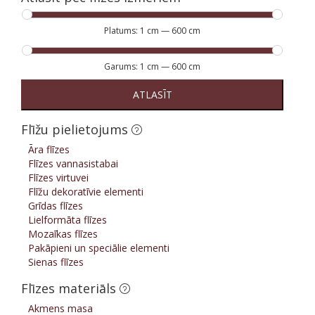
Platums:
1 cm
—
600 cm
Garums:
1 cm
—
600 cm
ATLASĪT
Flīžu pielietojums
Āra flīzes
Flīzes vannasistabai
Flīzes virtuvei
Flīžu dekoratīvie elementi
Grīdas flīzes
Lielformāta flīzes
Mozaīkas flīzes
Pakāpieni un speciālie elementi
Sienas flīzes
Flīzes materiāls
Akmens masa