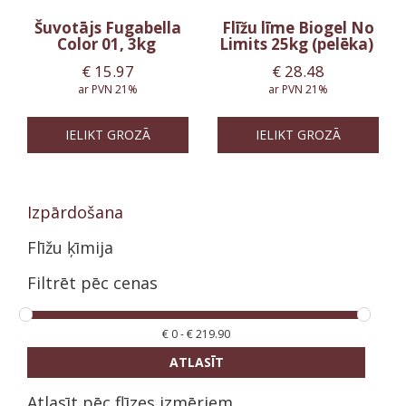
Šuvotājs Fugabella
Flīžu līme Biogel No
Color 01, 3kg
Limits 25kg (pelēka)
€
15.97
€
28.48
ar PVN 21%
ar PVN 21%
IELIKT GROZĀ
IELIKT GROZĀ
Izpārdošana
Flīžu ķīmija
Filtrēt pēc cenas
€
0
-
€
219.90
ATLASĪT
Atlasīt pēc flīzes izmēriem