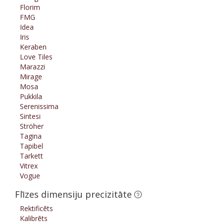
Florim
FMG
Idea
Iris
Keraben
Love Tiles
Marazzi
Mirage
Mosa
Pukkila
Serenissima
Sintesi
Ströher
Tagina
Tapibel
Tarkett
Vitrex
Vogue
Flīzes dimensiju precizitāte
Rektificēts
Kalibrēts