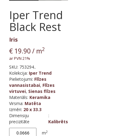
Iper Trend
Black Rest
Iris
2
€
19.90
/ m
ar PVN 21%
SKU:
753294..
Kolekcija
:
Iper Trend
Pielietojumi:
Flīzes
vannasistabai
,
Flīzes
virtuvei
,
Sienas flīzes
Materiāls
:
Keramika
Virsma
:
Matēta
Izmēri
:
20 x 33.3
Dimensiju
:
precizitāte
Kalibrēts
Iper
2
m