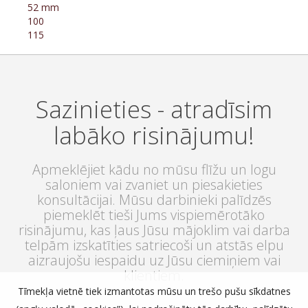
52 mm
100
115
Sazinieties - atradīsim
labāko risinājumu!
Apmeklējiet kādu no mūsu flīžu un logu
saloniem vai zvaniet un piesakieties
konsultācijai. Mūsu darbinieki palīdzēs
piemeklēt tieši Jums vispiemērotāko
risinājumu, kas ļaus Jūsu mājoklim vai darba
telpām izskatīties satriecoši un atstās elpu
aizraujošu iespaidu uz Jūsu ciemiņiem vai
klientiem.
Tīmekļa vietnē tiek izmantotas mūsu un trešo pušu sīkdatnes