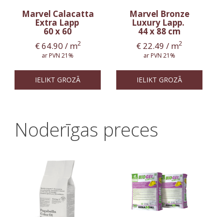
Marvel Calacatta
Marvel Bronze
Extra Lapp
Luxury Lapp.
60 x 60
44 x 88 cm
2
2
€
64.90
/ m
€
22.49
/ m
ar PVN 21%
ar PVN 21%
IELIKT GROZĀ
IELIKT GROZĀ
Noderīgas preces