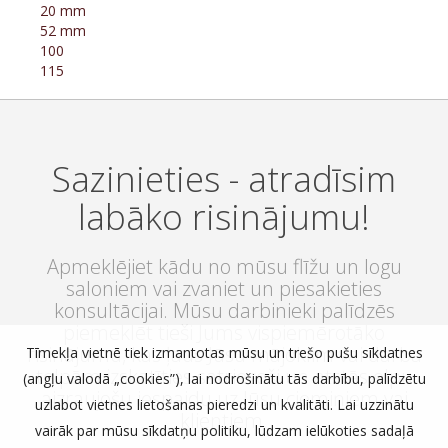
20 mm
52 mm
100
115
Sazinieties - atradīsim
labāko risinājumu!
Apmeklējiet kādu no mūsu flīžu un logu
saloniem vai zvaniet un piesakieties
konsultācijai. Mūsu darbinieki palīdzēs
piemeklēt tieši Jums vispiemērotāko
risinājumu, kas ļaus Jūsu mājoklim vai darba
Tīmekļa vietnē tiek izmantotas mūsu un trešo pušu sīkdatnes
telpām izskatīties satriecoši un atstās elpu
(angļu valodā „cookies”), lai nodrošinātu tās darbību, palīdzētu
aizraujošu iespaidu uz Jūsu ciemiņiem vai
uzlabot vietnes lietošanas pieredzi un kvalitāti. Lai uzzinātu
klientiem.
vairāk par mūsu sīkdatņu politiku, lūdzam ielūkoties sadaļā