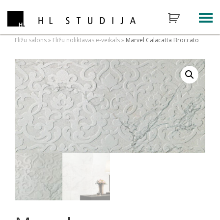
Flīžu salons
»
Flīžu noliktavas e-veikals
»
Marvel Calacatta Broccato