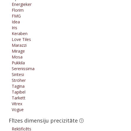
Energieker
Florim
FMG
Idea
Iris
Keraben
Love Tiles
Marazzi
Mirage
Mosa
Pukkila
Serenissima
Sintesi
Ströher
Tagina
Tapibel
Tarkett
Vitrex
Vogue
Flīzes dimensiju precizitāte
Rektificēts