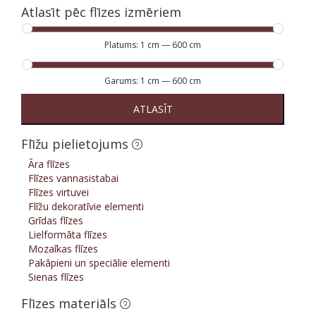
Atlasīt pēc flīzes izmēriem
Platums:
1 cm
—
600 cm
Garums:
1 cm
—
600 cm
ATLASĪT
Flīžu pielietojums
Āra flīzes
Flīzes vannasistabai
Flīzes virtuvei
Flīžu dekoratīvie elementi
Grīdas flīzes
Lielformāta flīzes
Mozaīkas flīzes
Pakāpieni un speciālie elementi
Sienas flīzes
Flīzes materiāls