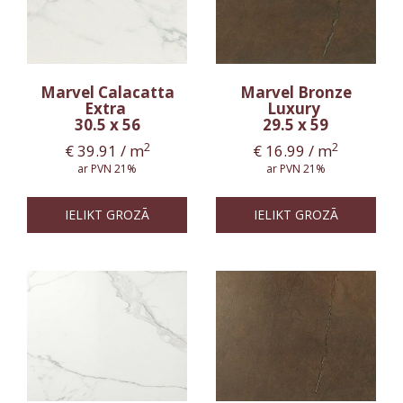
Marvel Calacatta
Marvel Bronze
Extra
Luxury
30.5 x 56
29.5 x 59
2
2
€
39.91
/ m
€
16.99
/ m
ar PVN 21%
ar PVN 21%
IELIKT GROZĀ
IELIKT GROZĀ