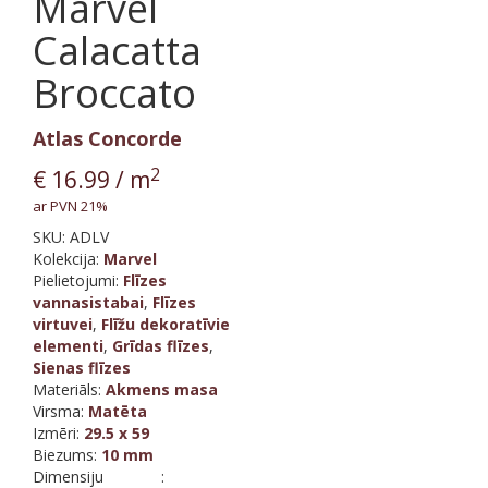
Marvel
Calacatta
Broccato
Atlas Concorde
2
€
16.99
/ m
ar PVN 21%
SKU:
ADLV
Kolekcija
:
Marvel
Pielietojumi:
Flīzes
vannasistabai
,
Flīzes
virtuvei
,
Flīžu dekoratīvie
elementi
,
Grīdas flīzes
,
Sienas flīzes
Materiāls
:
Akmens masa
Virsma
:
Matēta
Izmēri
:
29.5 x 59
Biezums
:
10 mm
Dimensiju
: