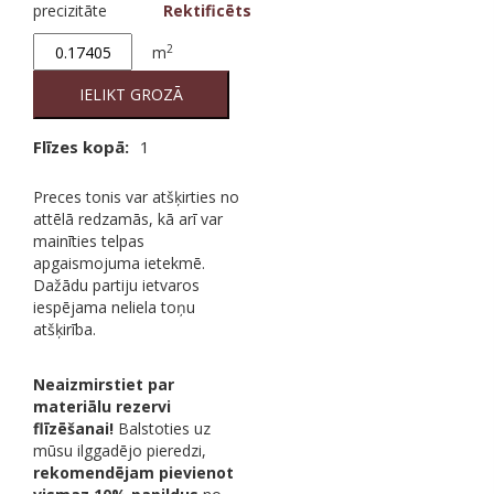
precizitāte
Rektificēts
Marvel
2
m
Calacatta
Broccato
IELIKT GROZĀ
quantity
Flīzes kopā:
1
Preces tonis var atšķirties no
attēlā redzamās, kā arī var
mainīties telpas
apgaismojuma ietekmē.
Dažādu partiju ietvaros
iespējama neliela toņu
atšķirība.
Neaizmirstiet par
materiālu rezervi
flīzēšanai!
Balstoties uz
mūsu ilggadējo pieredzi,
rekomendējam pievienot