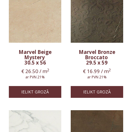
Marvel Beige
Marvel Bronze
Mystery
Broccato
30.5 x 56
29.5 x 59
2
2
€
26.50
/ m
€
16.99
/ m
ar PVN 21%
ar PVN 21%
IELIKT GROZĀ
IELIKT GROZĀ