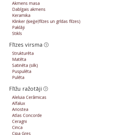
Akmens masa
Dabīgais akmens
Keramika
Klinker (ķieģeļflīzes un grīdas flīzes)
Paklāji
Stikls
Flīzes virsma
Strukturēta
Matēta
Satinēta (silk)
Puspulēta
Pulēta
Flīžu ražotāji
Aleluia Cerâmicas
Alfalux
Ariostea
Atlas Concorde
Ceragni
Cinca
Cipa Gres