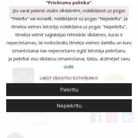
"
Privātuma politika
"
.
Jūs varat piekrist visām sīkdatnēm, noklikšķinot uz pogas
SALONI
“Piekrītu” vai noraidīt, noklikšķinot uz pogas “Nepiekrītu”. Ja
vai zvaniet:
tīmekļa vietnes lietotājs noklikšķina uz pogas “Nepiekrītu”,
+371
20237773
tīmekļa vietnē saglabājas tehniskās sīkdatnes, kuras ir
nepieciešamas, lai nodrošinātu tīmekļa vietnes darbību un kuru
izmantošanai nav nepieciešams iegūt lietotāja piekrišanu.
Ja piekrītat visu sīkdatņu izmantošanai, lūdzu, atzīmējiet savu
izvēli:
LABOT SĪKDATŅU IESTATĪJUMUS
Piekrītu
Nepiekrītu
PRIVĀTUMS
SALONI