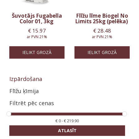
Šuvotājs Fugabella
Flīžu līme Biogel No
Color 01, 3kg
Limits 25kg (pelēka)
€
15.97
€
28.48
ar PVN 21%
ar PVN 21%
IELIKT GROZĀ
IELIKT GROZĀ
Izpārdošana
Flīžu ķīmija
Filtrēt pēc cenas
€
0
-
€
219.90
ATLASĪT