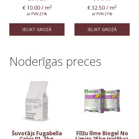
2
2
€
10.00
/ m
€
32.50
/ m
ar PVN 21%
ar PVN 21%
IELIKT GROZĀ
IELIKT GROZĀ
Noderīgas preces
Šuvotājs Fugabella
Flīžu līme Biogel No
Color 01, 3kg
Limits 25kg (pelēka)