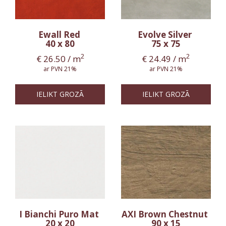
Ewall Red
Evolve Silver
40 x 80
75 x 75
2
2
€
26.50
/ m
€
24.49
/ m
ar PVN 21%
ar PVN 21%
IELIKT GROZĀ
IELIKT GROZĀ
I Bianchi Puro Mat
AXI Brown Chestnut
20 x 20
90 x 15