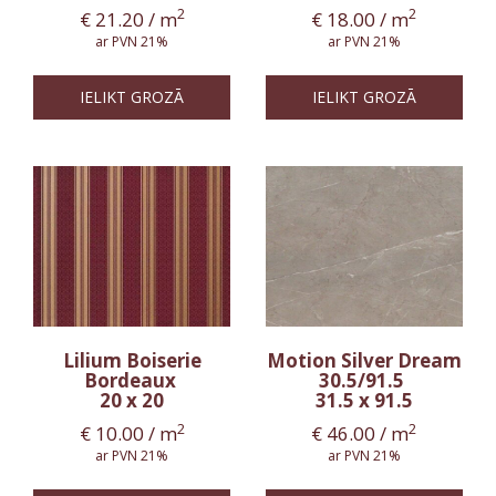
2
2
€
21.20
/ m
€
18.00
/ m
ar PVN 21%
ar PVN 21%
IELIKT GROZĀ
IELIKT GROZĀ
Lilium Boiserie
Motion Silver Dream
Bordeaux
30.5/91.5
20 x 20
31.5 x 91.5
2
2
€
10.00
/ m
€
46.00
/ m
ar PVN 21%
ar PVN 21%