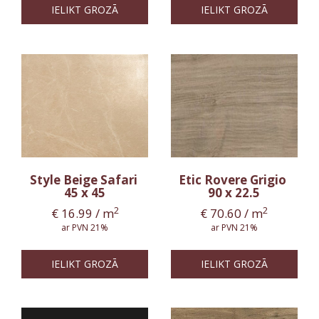
IELIKT GROZĀ
IELIKT GROZĀ
Style Beige Safari
Etic Rovere Grigio
45 x 45
90 x 22.5
2
2
€
16.99
/ m
€
70.60
/ m
ar PVN 21%
ar PVN 21%
IELIKT GROZĀ
IELIKT GROZĀ