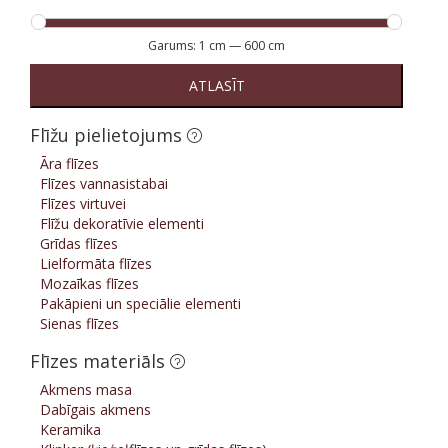
Garums:
1 cm
—
600 cm
ATLASĪT
Flīžu pielietojums
Āra flīzes
Flīzes vannasistabai
Flīzes virtuvei
Flīžu dekoratīvie elementi
Grīdas flīzes
Lielformāta flīzes
Mozaīkas flīzes
Pakāpieni un speciālie elementi
Sienas flīzes
Flīzes materiāls
Akmens masa
Dabīgais akmens
Keramika