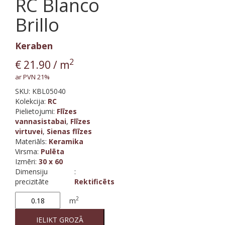
RC Blanco
Brillo
Keraben
2
€
21.90
/ m
ar PVN 21%
SKU:
KBL05040
Kolekcija
:
RC
Pielietojumi:
Flīzes
vannasistabai
,
Flīzes
virtuvei
,
Sienas flīzes
Materiāls
:
Keramika
Virsma
:
Pulēta
Izmēri
:
30 x 60
Dimensiju
:
precizitāte
Rektificēts
RC
2
m
Blanco
Brillo
IELIKT GROZĀ