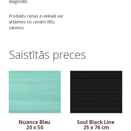
diagonāli).
Produktu cenas e-veikalā var
atšķirties no cenām flīžu
salonos.
Saistītās preces
Nuance Bleu
Soul Black Line
20 x 50
25 x 76 cm