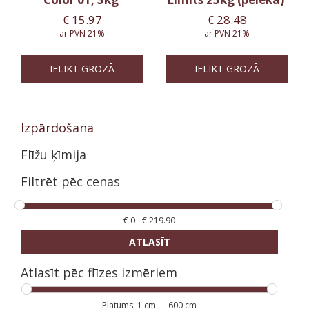
€
15.97
€
28.48
ar PVN 21%
ar PVN 21%
IELIKT GROZĀ
IELIKT GROZĀ
Izpārdošana
Flīžu ķīmija
Filtrēt pēc cenas
€
0
-
€
219.90
ATLASĪT
Atlasīt pēc flīzes izmēriem
Platums:
1 cm
—
600 cm