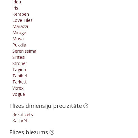
Idea
Iris
Keraben
Love Tiles
Marazzi
Mirage
Mosa
Pukkila
Serenissima
Sintesi
Ströher
Tagina
Tapibel
Tarkett
Vitrex
Vogue
Flīzes dimensiju precizitāte
Rektificēts
Kalibrēts
Flīzes biezums