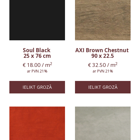
Soul Black
AXI Brown Chestnut
25 x 76 cm
90 x 22.5
2
2
€
18.00
/ m
€
32.50
/ m
ar PVN 21%
ar PVN 21%
IELIKT GROZĀ
IELIKT GROZĀ