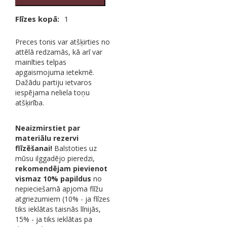
quantity
Flīzes kopā:
1
Preces tonis var atšķirties no
attēlā redzamās, kā arī var
mainīties telpas
apgaismojuma ietekmē.
Dažādu partiju ietvaros
iespējama neliela toņu
atšķirība.
Neaizmirstiet par
materiālu rezervi
flīzēšanai!
Balstoties uz
mūsu ilggadējo pieredzi,
rekomendējam pievienot
vismaz 10% papildus
no
nepieciešamā apjoma flīžu
atgriezumiem (10% - ja flīzes
tiks ieklātas taisnās līnijās,
15% - ja tiks ieklātas pa