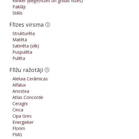
Klinker (ķieģeļflīzes un grīdas flīzes)
Paklāji
Stikls
Flīzes virsma
Strukturēta
Matēta
Satinēta (silk)
Puspulēta
Pulēta
Flīžu ražotāji
Aleluia Cerâmicas
Alfalux
Ariostea
Atlas Concorde
Ceragni
Cinca
Cipa Gres
Energieker
Florim
FMG