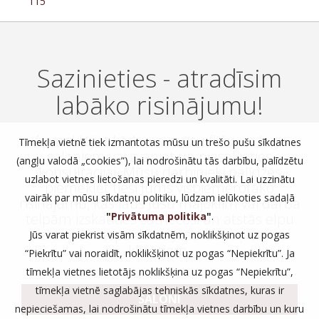
115
Sazinieties - atradīsim
labāko risinājumu!
Apmeklējiet kādu no mūsu flīžu un logu
Tīmekļa vietnē tiek izmantotas mūsu un trešo pušu sīkdatnes
saloniem vai zvaniet un piesakieties
(angļu valodā „cookies”), lai nodrošinātu tās darbību, palīdzētu
konsultācijai. Mūsu darbinieki palīdzēs
uzlabot vietnes lietošanas pieredzi un kvalitāti. Lai uzzinātu
piemeklēt tieši Jums vispiemērotāko
vairāk par mūsu sīkdatņu politiku, lūdzam ielūkoties sadaļā
risinājumu, kas ļaus Jūsu mājoklim vai darba
telpām izskatīties satriecoši un atstās elpu
"
Privātuma politika
"
.
aizraujošu iespaidu uz Jūsu ciemiņiem vai
Jūs varat piekrist visām sīkdatnēm, noklikšķinot uz pogas
klientiem.
“Piekrītu” vai noraidīt, noklikšķinot uz pogas “Nepiekrītu”. Ja
tīmekļa vietnes lietotājs noklikšķina uz pogas “Nepiekrītu”,
tīmekļa vietnē saglabājas tehniskās sīkdatnes, kuras ir
SALONI
nepieciešamas, lai nodrošinātu tīmekļa vietnes darbību un kuru