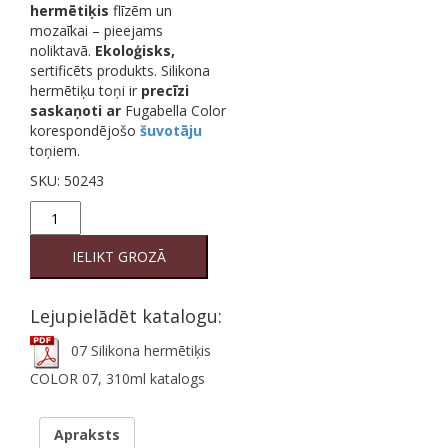
hermētiķis
flīzēm un
mozaīkai – pieejams
noliktavā.
Ekoloģisks,
sertificēts produkts. Silikona
hermētiķu toņi ir
precīzi
saskaņoti
ar
Fugabella Color
korespondējošo
šuvotāju
toņiem.
SKU:
50243
07
Silikona
hermētiķis
IELIKT GROZĀ
COLOR
07,
310ml
Lejupielādēt katalogu:
quantity
07 Silikona hermētiķis
COLOR 07, 310ml katalogs
Apraksts