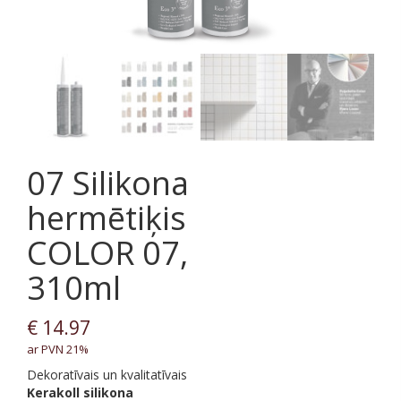
07 Silikona
hermētiķis
COLOR 07,
310ml
€
14.97
ar PVN 21%
Dekoratīvais un kvalitatīvais
Kerakoll
silikona