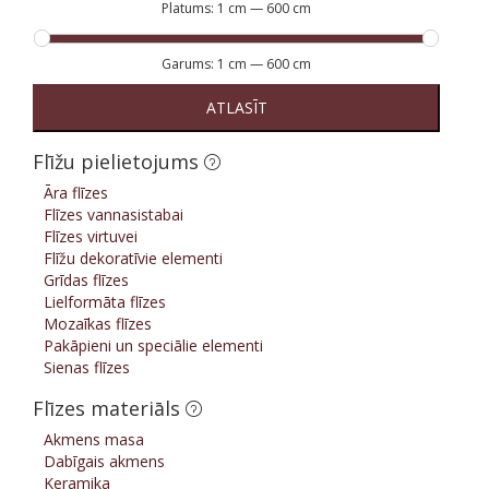
Platums:
1 cm
—
600 cm
Garums:
1 cm
—
600 cm
ATLASĪT
Flīžu pielietojums
Āra flīzes
Flīzes vannasistabai
Flīzes virtuvei
Flīžu dekoratīvie elementi
Grīdas flīzes
Lielformāta flīzes
Mozaīkas flīzes
Pakāpieni un speciālie elementi
Sienas flīzes
Flīzes materiāls
Akmens masa
Dabīgais akmens
Keramika