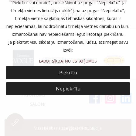
“Piekrītu” vai noraidīt, noklikšķinot uz pogas “Nepiekrītu”. Ja
vai zvaniet:
tīmekļa vietnes lietotājs noklikšķina uz pogas “Nepiekrītu”,
+371
20237773
tīmekļa vietnē saglabājas tehniskās sīkdatnes, kuras ir
nepieciešamas, lai nodrošinātu tīmekļa vietnes darbību un kuru
izmantošanai nav nepieciešams iegūt lietotāja piekrišanu.
Ja piekrītat visu sīkdatņu izmantošanai, lūdzu, atzīmējiet savu
izvēli:
LABOT SĪKDATŅU IESTATĪJUMUS
Piekrītu
Nepiekrītu
PRIVĀTUMS
SALONI
Visas tiesības aizsargātas ©H&L Studija
-->