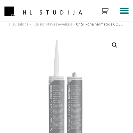
Flīžu salons
»
Flīžu noliktavas e-veikals
»
07 Silikona hermētiķis COLOR 07, 310ml