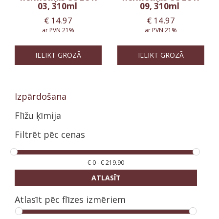
03, 310ml
09, 310ml
€
14.97
€
14.97
ar PVN 21%
ar PVN 21%
IELIKT GROZĀ
IELIKT GROZĀ
Izpārdošana
Flīžu ķīmija
Filtrēt pēc cenas
€
0
-
€
219.90
ATLASĪT
Atlasīt pēc flīzes izmēriem