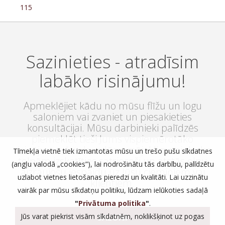
115
Sazinieties - atradīsim
labāko risinājumu!
Apmeklējiet kādu no mūsu flīžu un logu
saloniem vai zvaniet un piesakieties
konsultācijai. Mūsu darbinieki palīdzēs
piemeklēt tieši Jums vispiemērotāko
risinājumu, kas ļaus Jūsu mājoklim vai darba
Tīmekļa vietnē tiek izmantotas mūsu un trešo pušu sīkdatnes
telpām izskatīties satriecoši un atstās elpu
(angļu valodā „cookies”), lai nodrošinātu tās darbību, palīdzētu
aizraujošu iespaidu uz Jūsu ciemiņiem vai
uzlabot vietnes lietošanas pieredzi un kvalitāti. Lai uzzinātu
klientiem.
vairāk par mūsu sīkdatņu politiku, lūdzam ielūkoties sadaļā
"
Privātuma politika
"
.
Jūs varat piekrist visām sīkdatnēm, noklikšķinot uz pogas
SALONI