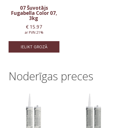
07 Šuvotājs
Fugabella Color 07,
3kg
€
15.97
ar PVN 21%
IELIKT GROZĀ
Noderīgas preces