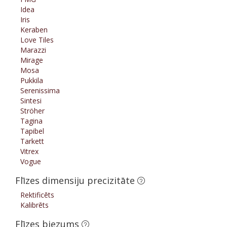
Idea
Iris
Keraben
Love Tiles
Marazzi
Mirage
Mosa
Pukkila
Serenissima
Sintesi
Ströher
Tagina
Tapibel
Tarkett
Vitrex
Vogue
Flīzes dimensiju precizitāte
Rektificēts
Kalibrēts
Flīzes biezums