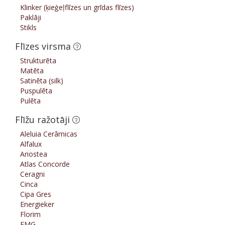
Klinker (ķieģeļflīzes un grīdas flīzes)
Paklāji
Stikls
Flīzes virsma
Strukturēta
Matēta
Satinēta (silk)
Puspulēta
Pulēta
Flīžu ražotāji
Aleluia Cerâmicas
Alfalux
Ariostea
Atlas Concorde
Ceragni
Cinca
Cipa Gres
Energieker
Florim
FMG