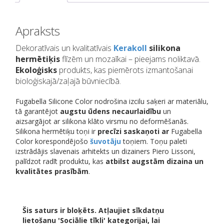
Apraksts
Dekoratīvais un kvalitatīvais
Kerakoll
silikona
hermētiķis
flīzēm un mozaīkai – pieejams noliktavā.
Ekoloģisks
produkts, kas piemērots izmantošanai
bioloģiskajā/zaļajā būvniecībā.
Fugabella Silicone Color nodrošina izcilu saķeri ar materiālu,
tā garantējot
augstu ūdens necaurlaidību
un
aizsargājot ar silikona klāto virsmu no deformēšanās.
Silikona hermētiķu toņi ir
precīzi saskaņoti
ar
Fugabella
Color korespondējošo
šuvotāju
toņiem. Toņu paleti
izstrādājis slavenais arhitekts un dizainers Piero Lissoni,
palīdzot radīt produktu, kas
atbilst augstām dizaina un
kvalitātes prasībām
.
Šis saturs ir bloķēts. Atļaujiet sīkdatņu
lietošanu 'Sociālie tīkli' kategorijai, lai