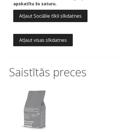
apskatītu šo saturu.
Atļaut Sociālie tīkli sīkdatnes
Atļaut visas sīkdatnes
Saistītās preces