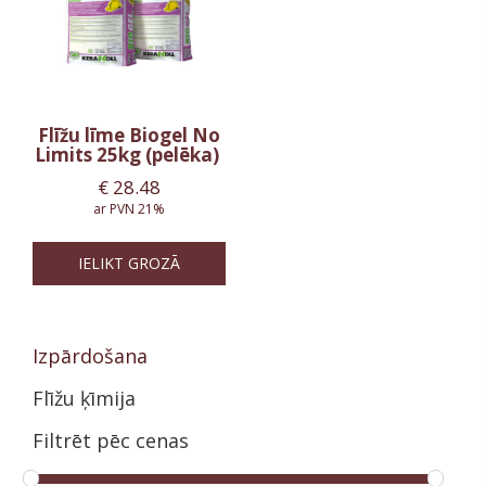
Flīžu līme Biogel No
Limits 25kg (pelēka)
€
28.48
ar PVN 21%
IELIKT GROZĀ
Izpārdošana
Flīžu ķīmija
Filtrēt pēc cenas