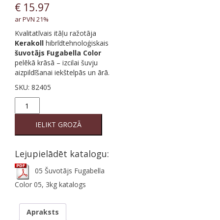
€
15.97
ar PVN 21%
Kvalitatīvais itāļu ražotāja
Kerakoll
hibrīdtehnoloģiskais
šuvotājs Fugabella Color
pelēkā krāsā – izcilai šuvju
aizpildīšanai iekštelpās un ārā.
SKU:
82405
05
Šuvotājs
Fugabella
IELIKT GROZĀ
Color
05,
3kg
Lejupielādēt katalogu:
quantity
05 Šuvotājs Fugabella
Color 05, 3kg katalogs
Apraksts