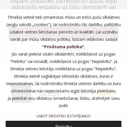
telpām izskatīties satriecoši un atstās elpu
aizraujošu iespaidu uz Jūsu ciemiņiem vai
klientiem.
Tīmekļa vietnē tiek izmantotas mūsu un trešo pušu sīkdatnes
(angļu valodā „cookies”), lai nodrošinātu tās darbību, palīdzētu
uzlabot vietnes lietošanas pieredzi un kvalitāti. Lai uzzinātu
SALONI
vairāk par mūsu sīkdatņu politiku, lūdzam ielūkoties sadaļā
vai zvaniet:
"
Privātuma politika
"
.
+371
20237773
Jūs varat piekrist visām sīkdatnēm, noklikšķinot uz pogas
“Piekrītu” vai noraidīt, noklikšķinot uz pogas “Nepiekrītu”. Ja
tīmekļa vietnes lietotājs noklikšķina uz pogas “Nepiekrītu”,
tīmekļa vietnē saglabājas tehniskās sīkdatnes, kuras ir
nepieciešamas, lai nodrošinātu tīmekļa vietnes darbību un kuru
izmantošanai nav nepieciešams iegūt lietotāja piekrišanu.
Ja piekrītat visu sīkdatņu izmantošanai, lūdzu, atzīmējiet savu
izvēli:
LABOT SĪKDATŅU IESTATĪJUMUS
PRIVĀTUMS
Piekrītu