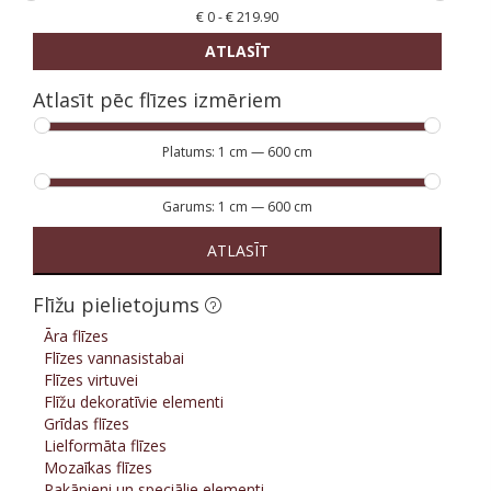
€
0
-
€
219.90
ATLASĪT
Atlasīt pēc flīzes izmēriem
Platums:
1 cm
—
600 cm
Garums:
1 cm
—
600 cm
ATLASĪT
Flīžu pielietojums
Āra flīzes
Flīzes vannasistabai
Flīzes virtuvei
Flīžu dekoratīvie elementi
Grīdas flīzes
Lielformāta flīzes
Mozaīkas flīzes
Pakāpieni un speciālie elementi