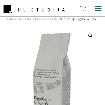
Flīžu salons
»
Flīžu noliktavas e-veikals
»
05 Šuvotājs Fugabella Color 05, 3kg