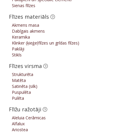
Sienas flīzes
Flīzes materiāls
Akmens masa
Dabīgais akmens
Keramika
Klinker (ķieģeļflīzes un grīdas flīzes)
Paklāji
Stikls
Flīzes virsma
Strukturēta
Matēta
Satinēta (silk)
Puspulēta
Pulēta
Flīžu ražotāji
Aleluia Cerâmicas
Alfalux
Ariostea