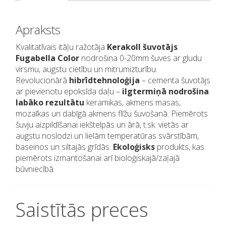
Apraksts
Kvalitatīvais itāļu ražotāja
Kerakoll šuvotājs
Fugabella Color
nodrošina 0-20mm šuves ar gludu
virsmu, augstu cietību un mitrumizturību.
Revolucionārā
hibrīdtehnoloģija
– cementa šuvotājs
ar pievienotu epoksīda daļu –
ilgtermiņā nodrošina
labāko rezultātu
keramikas, akmens masas,
mozaīkas un dabīgā akmens flīžu šuvošanā. Piemērots
šuvju aizpildīšanai iekštelpās un ārā, t.sk. vietās ar
augstu noslodzi un lielām temperatūras svārstībām,
baseinos un siltajās grīdās.
Ekoloģisks
produkts, kas
piemērots izmantošanai arī bioloģiskajā/zaļajā
būvniecībā.
Saistītās preces