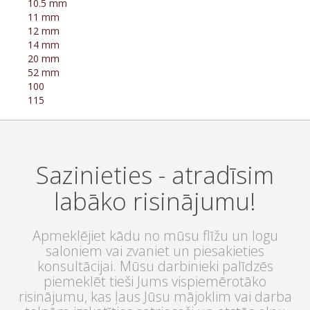
10.5 mm
11 mm
12 mm
14 mm
20 mm
52 mm
100
115
Sazinieties - atradīsim
labāko risinājumu!
Apmeklējiet kādu no mūsu flīžu un logu
saloniem vai zvaniet un piesakieties
konsultācijai. Mūsu darbinieki palīdzēs
piemeklēt tieši Jums vispiemērotāko
risinājumu, kas ļaus Jūsu mājoklim vai darba