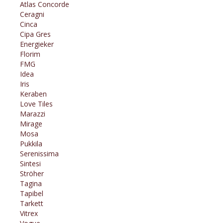
Atlas Concorde
Ceragni
Cinca
Cipa Gres
Energieker
Florim
FMG
Idea
Iris
Keraben
Love Tiles
Marazzi
Mirage
Mosa
Pukkila
Serenissima
Sintesi
Ströher
Tagina
Tapibel
Tarkett
Vitrex