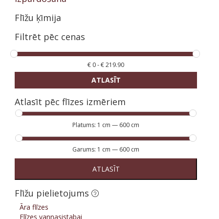
Flīžu ķīmija
Filtrēt pēc cenas
€
0
-
€
219.90
ATLASĪT
Atlasīt pēc flīzes izmēriem
Platums:
1 cm
—
600 cm
Garums:
1 cm
—
600 cm
ATLASĪT
Flīžu pielietojums
Āra flīzes
Flīzes vannasistabai