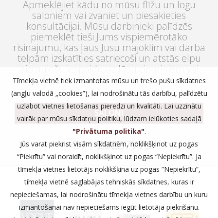
Apmeklējiet kādu no mūsu flīžu un logu
saloniem vai zvaniet un piesakieties
konsultācijai. Mūsu darbinieki palīdzēs
piemeklēt tieši Jums vispiemērotāko
risinājumu, kas ļaus Jūsu mājoklim vai darba
telpām izskatīties satriecoši un atstās elpu
aizraujošu iespaidu uz Jūsu ciemiņiem vai
klientiem.
Tīmekļa vietnē tiek izmantotas mūsu un trešo pušu sīkdatnes
(angļu valodā „cookies”), lai nodrošinātu tās darbību, palīdzētu
uzlabot vietnes lietošanas pieredzi un kvalitāti. Lai uzzinātu
SALONI
vairāk par mūsu sīkdatņu politiku, lūdzam ielūkoties sadaļā
"
Privātuma politika
"
.
vai zvaniet:
+371
20237773
Jūs varat piekrist visām sīkdatnēm, noklikšķinot uz pogas
“Piekrītu” vai noraidīt, noklikšķinot uz pogas “Nepiekrītu”. Ja
tīmekļa vietnes lietotājs noklikšķina uz pogas “Nepiekrītu”,
tīmekļa vietnē saglabājas tehniskās sīkdatnes, kuras ir
nepieciešamas, lai nodrošinātu tīmekļa vietnes darbību un kuru
izmantošanai nav nepieciešams iegūt lietotāja piekrišanu.