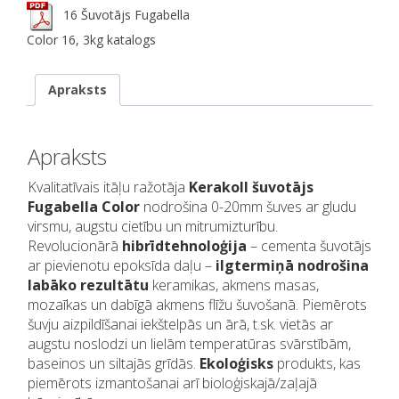
16 Šuvotājs Fugabella
Color 16, 3kg katalogs
Apraksts
Apraksts
Kvalitatīvais itāļu ražotāja
Kerakoll šuvotājs
Fugabella Color
nodrošina 0-20mm šuves ar gludu
virsmu, augstu cietību un mitrumizturību.
Revolucionārā
hibrīdtehnoloģija
– cementa šuvotājs
ar pievienotu epoksīda daļu –
ilgtermiņā nodrošina
labāko rezultātu
keramikas, akmens masas,
mozaīkas un dabīgā akmens flīžu šuvošanā. Piemērots
šuvju aizpildīšanai iekštelpās un ārā, t.sk. vietās ar
augstu noslodzi un lielām temperatūras svārstībām,
baseinos un siltajās grīdās.
Ekoloģisks
produkts, kas
piemērots izmantošanai arī bioloģiskajā/zaļajā