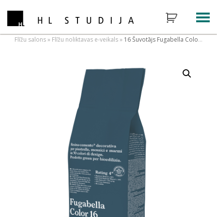
Flīžu salons
»
Flīžu noliktavas e-veikals
»
16 Šuvotājs Fugabella Color 16, 3kg