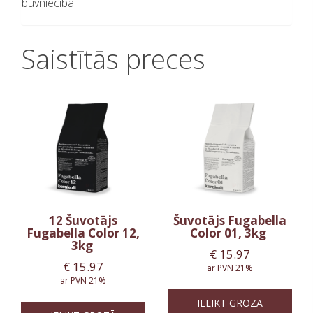
būvniecībā.
Saistītās preces
12 Šuvotājs
Šuvotājs Fugabella
Fugabella Color 12,
Color 01, 3kg
3kg
€
15.97
€
15.97
ar PVN 21%
ar PVN 21%
IELIKT GROZĀ