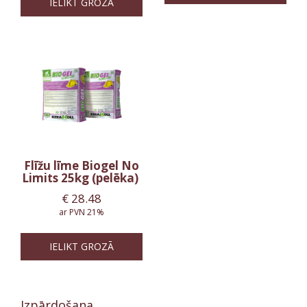
IELIKT GROZĀ
Flīžu līme Biogel No
Limits 25kg (pelēka)
€
28.48
ar PVN 21%
IELIKT GROZĀ
Izpārdošana