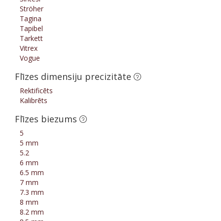
Ströher
Tagina
Tapibel
Tarkett
Vitrex
Vogue
Flīzes dimensiju precizitāte
Rektificēts
Kalibrēts
Flīzes biezums
5
5 mm
5.2
6 mm
6.5 mm
7 mm
7.3 mm
8 mm
8.2 mm