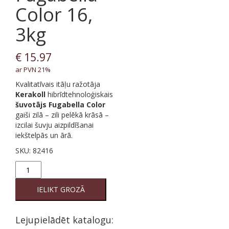
Color 16,
3kg
€
15.97
ar PVN 21%
Kvalitatīvais itāļu ražotāja
Kerakoll
hibrīdtehnoloģiskais
šuvotājs Fugabella Color
gaiši zilā – zili pelēkā krāsā –
izcilai šuvju aizpildīšanai
iekštelpās un ārā.
SKU:
82416
16
Šuvotājs
Fugabella
IELIKT GROZĀ
Color
16,
3kg
Lejupielādēt katalogu:
quantity