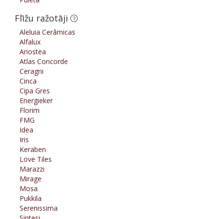
Flīžu ražotāji
Aleluia Cerâmicas
Alfalux
Ariostea
Atlas Concorde
Ceragni
Cinca
Cipa Gres
Energieker
Florim
FMG
Idea
Iris
Keraben
Love Tiles
Marazzi
Mirage
Mosa
Pukkila
Serenissima
Sintesi