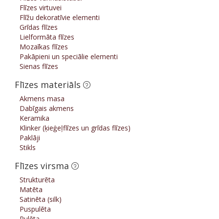
Flīzes virtuvei
Flīžu dekoratīvie elementi
Grīdas flīzes
Lielformāta flīzes
Mozaīkas flīzes
Pakāpieni un speciālie elementi
Sienas flīzes
Flīzes materiāls
Akmens masa
Dabīgais akmens
Keramika
Klinker (ķieģeļflīzes un grīdas flīzes)
Paklāji
Stikls
Flīzes virsma
Strukturēta
Matēta
Satinēta (silk)
Puspulēta
Pulēta