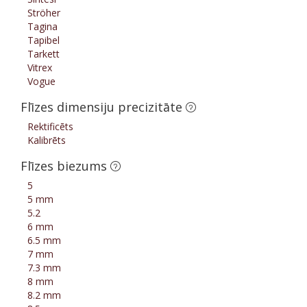
Ströher
Tagina
Tapibel
Tarkett
Vitrex
Vogue
Flīzes dimensiju precizitāte
Rektificēts
Kalibrēts
Flīzes biezums
5
5 mm
5.2
6 mm
6.5 mm
7 mm
7.3 mm
8 mm
8.2 mm