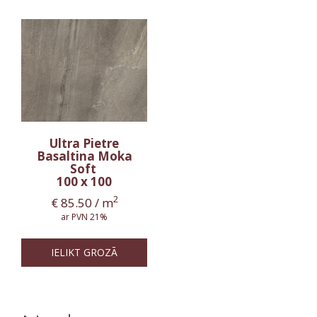
Ultra Pietre
Basaltina Moka
Soft
100 x 100
2
€
85.50
/ m
ar PVN 21%
IELIKT GROZĀ