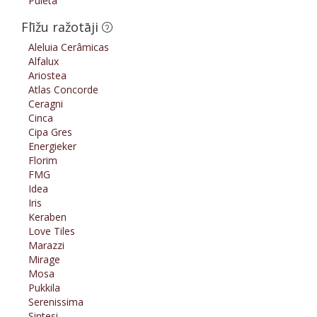
Pulēta
Flīžu ražotāji
Aleluia Cerâmicas
Alfalux
Ariostea
Atlas Concorde
Ceragni
Cinca
Cipa Gres
Energieker
Florim
FMG
Idea
Iris
Keraben
Love Tiles
Marazzi
Mirage
Mosa
Pukkila
Serenissima
Sintesi