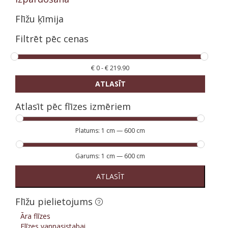
Flīžu ķīmija
Filtrēt pēc cenas
€
0
-
€
219.90
ATLASĪT
Atlasīt pēc flīzes izmēriem
Platums:
1 cm
—
600 cm
Garums:
1 cm
—
600 cm
ATLASĪT
Flīžu pielietojums
Āra flīzes
Flīzes vannasistabai