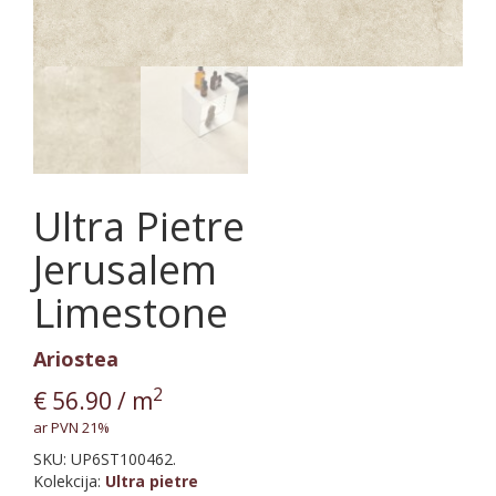
Ultra Pietre
Jerusalem
Limestone
Ariostea
2
€
56.90
/ m
ar PVN 21%
SKU:
UP6ST100462.
Kolekcija
:
Ultra pietre