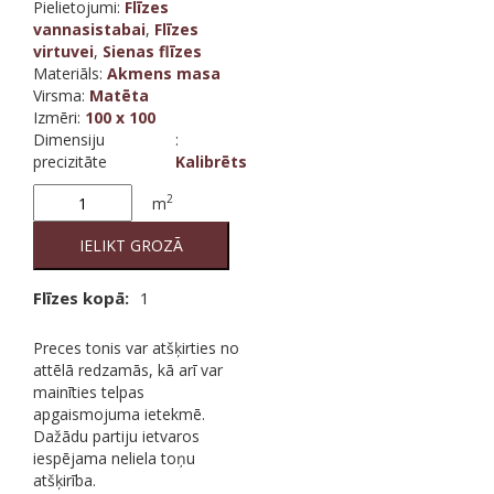
Pielietojumi:
Flīzes
vannasistabai
,
Flīzes
virtuvei
,
Sienas flīzes
Materiāls
:
Akmens masa
Virsma
:
Matēta
Izmēri
:
100 x 100
Dimensiju
:
precizitāte
Kalibrēts
Ultra
2
m
Pietre
Jerusalem
IELIKT GROZĀ
Limestone
quantity
Flīzes kopā:
1
Preces tonis var atšķirties no
attēlā redzamās, kā arī var
mainīties telpas
apgaismojuma ietekmē.
Dažādu partiju ietvaros
iespējama neliela toņu
atšķirība.