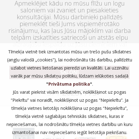
Apmeklējiet kādu no mūsu flīžu un logu
saloniem vai zvaniet un piesakieties
konsultācijai. Mūsu darbinieki palīdzēs
piemeklēt tieši Jums vispiemērotāko
risinājumu, kas ļaus Jūsu mājoklim vai darba
telpām izskatīties satriecoši un atstās elpu
aizraujošu iespaidu uz Jūsu ciemiņiem vai
klientiem.
Tīmekļa vietnē tiek izmantotas mūsu un trešo pušu sīkdatnes
(angļu valodā „cookies”), lai nodrošinātu tās darbību, palīdzētu
uzlabot vietnes lietošanas pieredzi un kvalitāti. Lai uzzinātu
SALONI
vairāk par mūsu sīkdatņu politiku, lūdzam ielūkoties sadaļā
"
Privātuma politika
"
.
vai zvaniet:
+371
20237773
Jūs varat piekrist visām sīkdatnēm, noklikšķinot uz pogas
“Piekrītu” vai noraidīt, noklikšķinot uz pogas “Nepiekrītu”. Ja
tīmekļa vietnes lietotājs noklikšķina uz pogas “Nepiekrītu”,
tīmekļa vietnē saglabājas tehniskās sīkdatnes, kuras ir
nepieciešamas, lai nodrošinātu tīmekļa vietnes darbību un kuru
izmantošanai nav nepieciešams iegūt lietotāja piekrišanu.