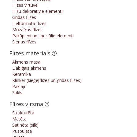
Flīzes virtuvei
Flīžu dekoratīvie elementi
Grīdas flīzes
Lielformāta flīzes
Mozaīkas flīzes
Pakāpieni un speciālie elementi
Sienas flīzes
Flīzes materiāls
Akmens masa
Dabīgais akmens
Keramika
Klinker (ķieģeļflīzes un grīdas flīzes)
Paklāji
Stikls
Flīzes virsma
Strukturēta
Matēta
Satinēta (silk)
Puspulēta