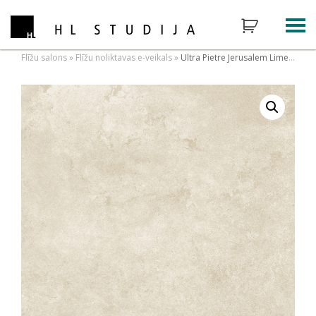
Flīžu salons
»
Flīžu noliktavas e-veikals
»
Ultra Pietre Jerusalem Limestone