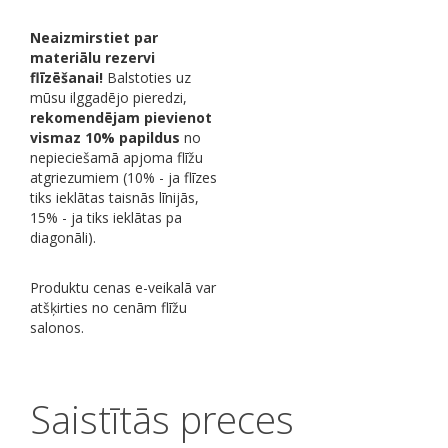
Neaizmirstiet par
materiālu rezervi
flīzēšanai!
Balstoties uz
mūsu ilggadējo pieredzi,
rekomendējam pievienot
vismaz 10% papildus
no
nepieciešamā apjoma flīžu
atgriezumiem (10% - ja flīzes
tiks ieklātas taisnās līnijās,
15% - ja tiks ieklātas pa
diagonāli).
Produktu cenas e-veikalā var
atšķirties no cenām flīžu
salonos.
Saistītās preces