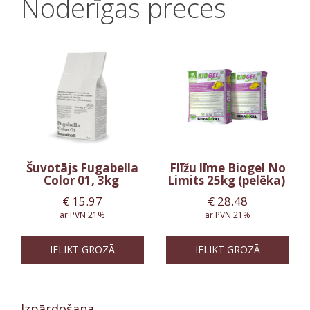
Noderīgas preces
Šuvotājs Fugabella
Flīžu līme Biogel No
Color 01, 3kg
Limits 25kg (pelēka)
€
15.97
€
28.48
ar PVN 21%
ar PVN 21%
IELIKT GROZĀ
IELIKT GROZĀ
Izpārdošana