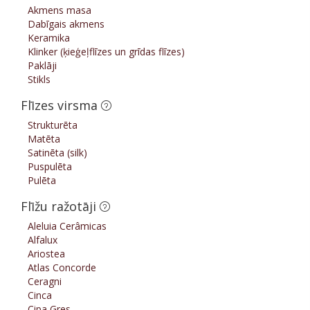
Akmens masa
Dabīgais akmens
Keramika
Klinker (ķieģeļflīzes un grīdas flīzes)
Paklāji
Stikls
Flīzes virsma
Strukturēta
Matēta
Satinēta (silk)
Puspulēta
Pulēta
Flīžu ražotāji
Aleluia Cerâmicas
Alfalux
Ariostea
Atlas Concorde
Ceragni
Cinca
Cipa Gres