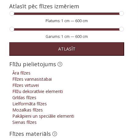
Atlasīt pēc flīzes izmēriem
Platums:
1 cm
—
600 cm
Garums:
1 cm
—
600 cm
ATLASĪT
Flīžu pielietojums
Āra flīzes
Flīzes vannasistabai
Flīzes virtuvei
Flīžu dekoratīvie elementi
Grīdas flīzes
Lielformāta flīzes
Mozaīkas flīzes
Pakāpieni un speciālie elementi
Sienas flīzes
Flīzes materiāls