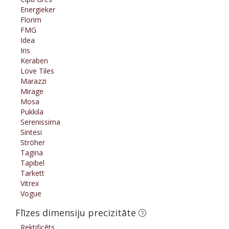
Energieker
Florim
FMG
Idea
Iris
Keraben
Love Tiles
Marazzi
Mirage
Mosa
Pukkila
Serenissima
Sintesi
Ströher
Tagina
Tapibel
Tarkett
Vitrex
Vogue
Flīzes dimensiju precizitāte
Rektificēts