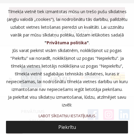
Tīmekļa vietnē tiek izmantotas mūsu un trešo pušu sīkdatnes
SALONI
(angļu valodā „cookies”), lai nodrošinātu tās darbību, palīdzētu
vai zvaniet:
uzlabot vietnes lietošanas pieredzi un kvalitāti. Lai uzzinātu
+371
20237773
vairāk par mūsu sīkdatņu politiku, lūdzam ielūkoties sadaļā
"
Privātuma politika
"
.
Jūs varat piekrist visām sīkdatnēm, noklikšķinot uz pogas
“Piekrītu” vai noraidīt, noklikšķinot uz pogas “Nepiekrītu”. Ja
tīmekļa vietnes lietotājs noklikšķina uz pogas “Nepiekrītu”,
tīmekļa vietnē saglabājas tehniskās sīkdatnes, kuras ir
nepieciešamas, lai nodrošinātu tīmekļa vietnes darbību un kuru
izmantošanai nav nepieciešams iegūt lietotāja piekrišanu.
Ja piekrītat visu sīkdatņu izmantošanai, lūdzu, atzīmējiet savu
izvēli:
PRIVĀTUMS
LABOT SĪKDATŅU IESTATĪJUMUS
SALONI
Piekrītu