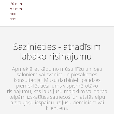
20 mm
52 mm
100
115
Sazinieties - atradīsim
labāko risinājumu!
Apmeklējiet kādu no mūsu flīžu un logu
saloniem vai zvaniet un piesakieties
konsultācijai. Mūsu darbinieki palīdzēs
piemeklēt tieši Jums vispiemērotāko
risinājumu, kas ļaus Jūsu mājoklim vai darba
telpām izskatīties satriecoši un atstās elpu
aizraujošu iespaidu uz Jūsu ciemiņiem vai
klientiem.