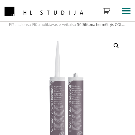
Flīžu salons
»
Flīžu noliktavas e-veikals
»
50 Silikona hermētiķis COLOR 50, 310ml