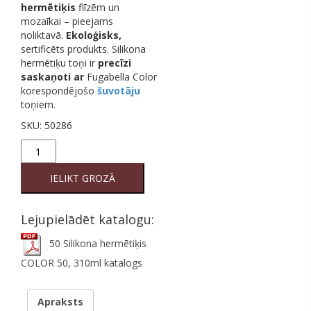
hermētiķis
flīzēm un
mozaīkai – pieejams
noliktavā.
Ekoloģisks,
sertificēts produkts. Silikona
hermētiķu toņi ir
precīzi
saskaņoti
ar
Fugabella Color
korespondējošo
šuvotāju
toņiem.
SKU:
50286
50
Silikona
hermētiķis
IELIKT GROZĀ
COLOR
50,
310ml
Lejupielādēt katalogu:
quantity
50 Silikona hermētiķis
COLOR 50, 310ml katalogs
Apraksts