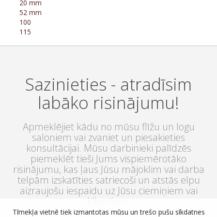
20 mm
52 mm
100
115
Sazinieties - atradīsim
labāko risinājumu!
Apmeklējiet kādu no mūsu flīžu un logu
saloniem vai zvaniet un piesakieties
konsultācijai. Mūsu darbinieki palīdzēs
piemeklēt tieši Jums vispiemērotāko
risinājumu, kas ļaus Jūsu mājoklim vai darba
telpām izskatīties satriecoši un atstās elpu
aizraujošu iespaidu uz Jūsu ciemiņiem vai
klientiem.
Tīmekļa vietnē tiek izmantotas mūsu un trešo pušu sīkdatnes