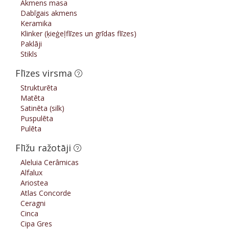
Akmens masa
Dabīgais akmens
Keramika
Klinker (ķieģeļflīzes un grīdas flīzes)
Paklāji
Stikls
Flīzes virsma
Strukturēta
Matēta
Satinēta (silk)
Puspulēta
Pulēta
Flīžu ražotāji
Aleluia Cerâmicas
Alfalux
Ariostea
Atlas Concorde
Ceragni
Cinca
Cipa Gres