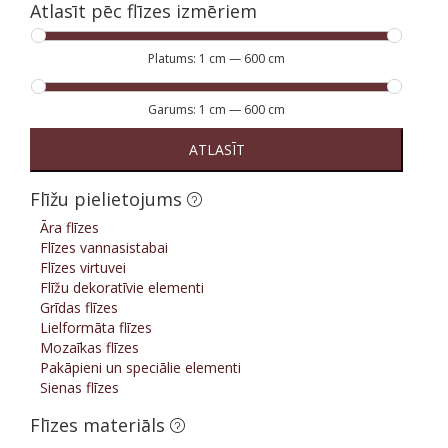
Atlasīt pēc flīzes izmēriem
Platums:
1 cm
—
600 cm
Garums:
1 cm
—
600 cm
ATLASĪT
Flīžu pielietojums
Āra flīzes
Flīzes vannasistabai
Flīzes virtuvei
Flīžu dekoratīvie elementi
Grīdas flīzes
Lielformāta flīzes
Mozaīkas flīzes
Pakāpieni un speciālie elementi
Sienas flīzes
Flīzes materiāls