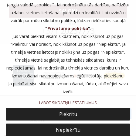
(angļu valodā „cookies”), lai nodrošinātu tās darbību, palīdzētu
SALONI
uzlabot vietnes lietošanas pieredzi un kvalitāti. Lai uzzinātu
vairāk par mūsu sīkdatņu politiku, lūdzam ielūkoties sadaļā
vai zvaniet:
"
Privātuma politika
"
.
+371
20237773
Jūs varat piekrist visām sīkdatnēm, noklikšķinot uz pogas
“Piekrītu” vai noraidīt, noklikšķinot uz pogas “Nepiekrītu”. Ja
tīmekļa vietnes lietotājs noklikšķina uz pogas “Nepiekrītu”,
tīmekļa vietnē saglabājas tehniskās sīkdatnes, kuras ir
nepieciešamas, lai nodrošinātu tīmekļa vietnes darbību un kuru
izmantošanai nav nepieciešams iegūt lietotāja piekrišanu.
Ja piekrītat visu sīkdatņu izmantošanai, lūdzu, atzīmējiet savu
izvēli:
LABOT SĪKDATŅU IESTATĪJUMUS
PRIVĀTUMS
Piekrītu
SALONI
Nepiekrītu