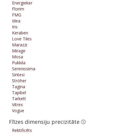
Energieker
Florim
FMG
Idea
Iris
Keraben
Love Tiles
Marazzi
Mirage
Mosa
Pukkila
Serenissima
Sintesi
Ströher
Tagina
Tapibel
Tarkett
Vitrex
Vogue
Flīzes dimensiju precizitāte
Rektificēts