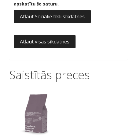
apskatītu šo saturu.
Atļaut Sociālie tīkli sīkdatnes
Atļaut visas sīkdatnes
Saistītās preces