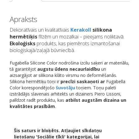
Apraksts
Dekoratīvais un kvalitatīvais
Kerakoll
silikona
hermētiķis
flīzēm un mozaīkai – pieejams noliktavā.
Ekoloģisks
produkts, kas piemērots izmantošanai
bioloģiskajā/zaļajā būvniecībā.
Fugabella Silicone Color nodrošina izcilu saķeri ar materiālu,
tā garantējot
augstu ūdens necaurlaidību
un
aizsargājot ar silikona klāto virsmu no deformēšanās.
Silikona hermētiķu toņi ir
precīzi saskaņoti
ar
Fugabella
Color korespondējošo
šuvotāju
toņiem. Toņu paleti
izstrādājis slavenais arhitekts un dizainers Piero Lissoni,
palīdzot radīt produktu, kas
atbilst augstām dizaina un
kvalitātes prasībām
.
Šis saturs ir bloķēts. Atļaujiet sīkdatņu
lietošanu 'Sociālie tīkli' kategorijai, lai