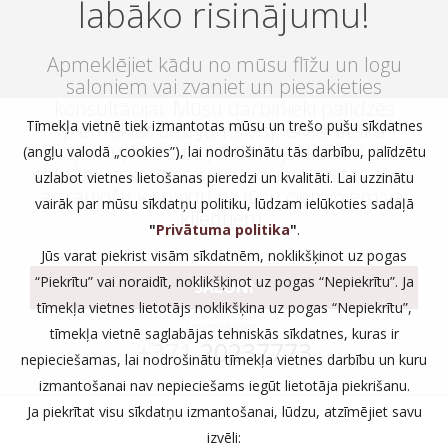
labāko risinājumu!
Apmeklējiet kādu no mūsu flīžu un logu
saloniem vai zvaniet un piesakieties
konsultācijai. Mūsu darbinieki palīdzēs
Tīmekļa vietnē tiek izmantotas mūsu un trešo pušu sīkdatnes
piemeklēt tieši Jums vispiemērotāko
risinājumu, kas ļaus Jūsu mājoklim vai darba
(angļu valodā „cookies”), lai nodrošinātu tās darbību, palīdzētu
telpām izskatīties satriecoši un atstās elpu
uzlabot vietnes lietošanas pieredzi un kvalitāti. Lai uzzinātu
aizraujošu iespaidu uz Jūsu ciemiņiem vai
vairāk par mūsu sīkdatņu politiku, lūdzam ielūkoties sadaļā
klientiem.
"
Privātuma politika
"
.
Jūs varat piekrist visām sīkdatnēm, noklikšķinot uz pogas
“Piekrītu” vai noraidīt, noklikšķinot uz pogas “Nepiekrītu”. Ja
SALONI
tīmekļa vietnes lietotājs noklikšķina uz pogas “Nepiekrītu”,
vai zvaniet:
tīmekļa vietnē saglabājas tehniskās sīkdatnes, kuras ir
+371
20237773
nepieciešamas, lai nodrošinātu tīmekļa vietnes darbību un kuru
izmantošanai nav nepieciešams iegūt lietotāja piekrišanu.
Ja piekrītat visu sīkdatņu izmantošanai, lūdzu, atzīmējiet savu
izvēli: