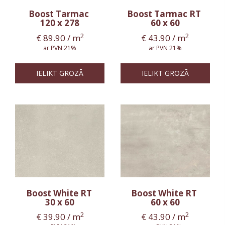
Boost Tarmac
Boost Tarmac RT
120 x 278
60 x 60
2
2
€
89.90
/ m
€
43.90
/ m
ar PVN 21%
ar PVN 21%
IELIKT GROZĀ
IELIKT GROZĀ
Boost White RT
Boost White RT
30 x 60
60 x 60
2
2
€
39.90
/ m
€
43.90
/ m