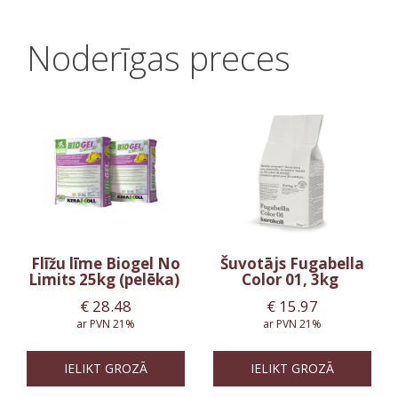
Noderīgas preces
Flīžu līme Biogel No
Šuvotājs Fugabella
Limits 25kg (pelēka)
Color 01, 3kg
€
28.48
€
15.97
ar PVN 21%
ar PVN 21%
IELIKT GROZĀ
IELIKT GROZĀ