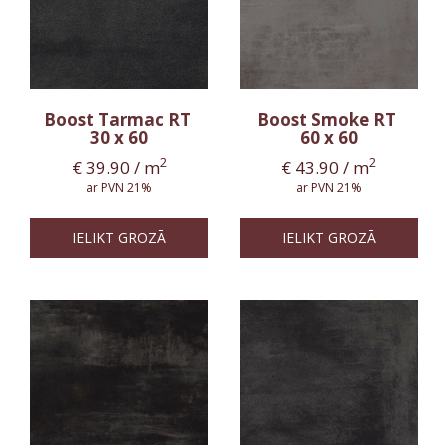
Boost Tarmac RT
Boost Smoke RT
30 x 60
60 x 60
2
2
€
39.90
/ m
€
43.90
/ m
ar PVN 21%
ar PVN 21%
IELIKT GROZĀ
IELIKT GROZĀ