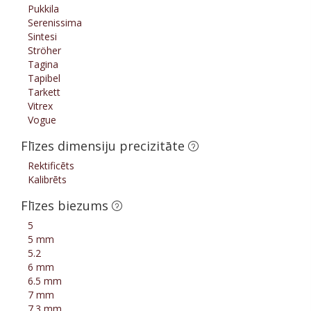
Pukkila
Serenissima
Sintesi
Ströher
Tagina
Tapibel
Tarkett
Vitrex
Vogue
Flīzes dimensiju precizitāte
Rektificēts
Kalibrēts
Flīzes biezums
5
5 mm
5.2
6 mm
6.5 mm
7 mm
7.3 mm