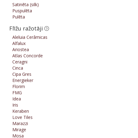
Satinēta (silk)
Puspulēta
Pulēta
Flīžu ražotāji
Aleluia Cerâmicas
Alfalux
Ariostea
Atlas Concorde
Ceragni
Cinca
Cipa Gres
Energieker
Florim
FMG
Idea
Iris
Keraben
Love Tiles
Marazzi
Mirage
Mosa