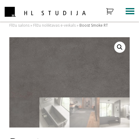
Flīžu salons
»
Flīžu noliktavas e-veikals
»
Boost Smoke RT