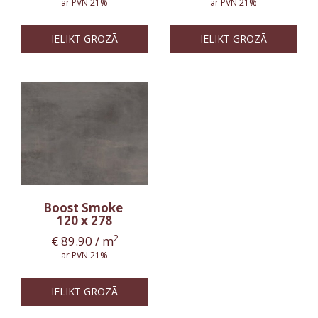
ar PVN 21%
ar PVN 21%
IELIKT GROZĀ
IELIKT GROZĀ
Boost Smoke
120 x 278
2
€
89.90
/ m
ar PVN 21%
IELIKT GROZĀ