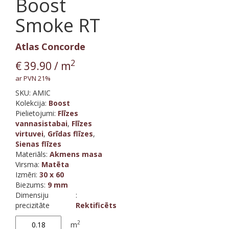
Boost
Smoke RT
Atlas Concorde
2
€
39.90
/ m
ar PVN 21%
SKU:
AMIC
Kolekcija
:
Boost
Pielietojumi:
Flīzes
vannasistabai
,
Flīzes
virtuvei
,
Grīdas flīzes
,
Sienas flīzes
Materiāls
:
Akmens masa
Virsma
:
Matēta
Izmēri
:
30 x 60
Biezums
:
9 mm
Dimensiju
:
precizitāte
Rektificēts
Boost
2
m