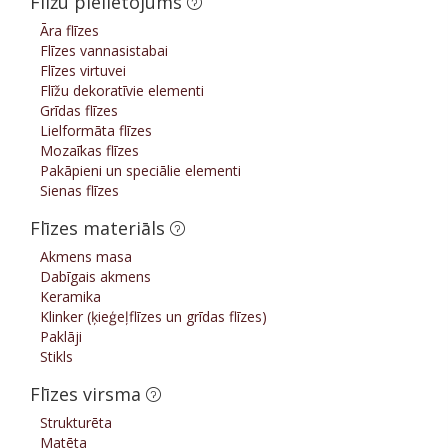
Flīžu pielietojums
Āra flīzes
Flīzes vannasistabai
Flīzes virtuvei
Flīžu dekoratīvie elementi
Grīdas flīzes
Lielformāta flīzes
Mozaīkas flīzes
Pakāpieni un speciālie elementi
Sienas flīzes
Flīzes materiāls
Akmens masa
Dabīgais akmens
Keramika
Klinker (ķieģeļflīzes un grīdas flīzes)
Paklāji
Stikls
Flīzes virsma
Strukturēta
Matēta