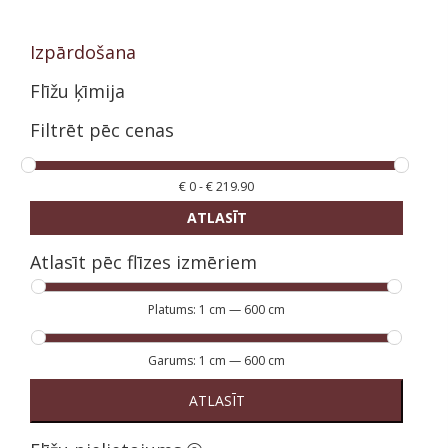
Izpārdošana
Flīžu ķīmija
Filtrēt pēc cenas
€
0
-
€
219.90
ATLASĪT
Atlasīt pēc flīzes izmēriem
Platums:
1 cm
—
600 cm
Garums:
1 cm
—
600 cm
ATLASĪT