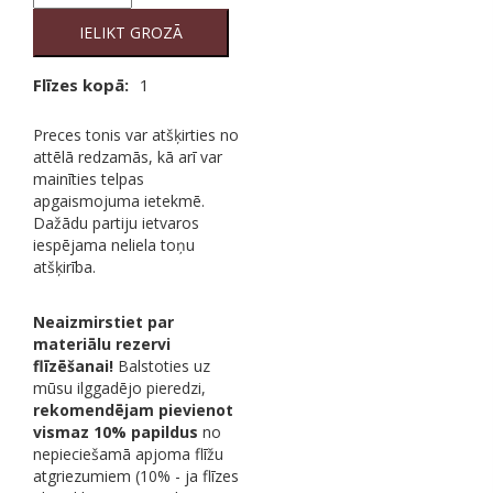
Smoke
RT
IELIKT GROZĀ
quantity
Flīzes kopā:
1
Preces tonis var atšķirties no
attēlā redzamās, kā arī var
mainīties telpas
apgaismojuma ietekmē.
Dažādu partiju ietvaros
iespējama neliela toņu
atšķirība.
Neaizmirstiet par
materiālu rezervi
flīzēšanai!
Balstoties uz
mūsu ilggadējo pieredzi,
rekomendējam pievienot
vismaz 10% papildus
no
nepieciešamā apjoma flīžu
atgriezumiem (10% - ja flīzes