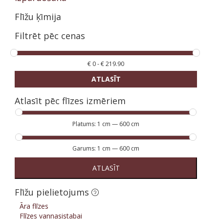
Flīžu ķīmija
Filtrēt pēc cenas
€
0
-
€
219.90
ATLASĪT
Atlasīt pēc flīzes izmēriem
Platums:
1 cm
—
600 cm
Garums:
1 cm
—
600 cm
ATLASĪT
Flīžu pielietojums
Āra flīzes
Flīzes vannasistabai