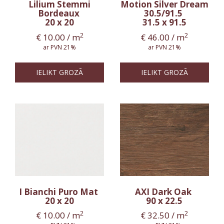
Lilium Stemmi
Motion Silver Dream
Bordeaux
30.5/91.5
20 x 20
31.5 x 91.5
2
2
€
10.00
/ m
€
46.00
/ m
ar PVN 21%
ar PVN 21%
IELIKT GROZĀ
IELIKT GROZĀ
I Bianchi Puro Mat
AXI Dark Oak
20 x 20
90 x 22.5
2
2
€
10.00
/ m
€
32.50
/ m