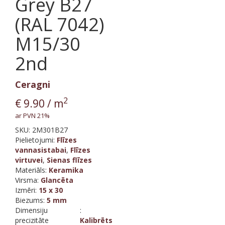
Grey B27
(RAL 7042)
M15/30
2nd
Ceragni
2
€
9.90
/ m
ar PVN 21%
SKU:
2M301B27
Pielietojumi:
Flīzes
vannasistabai
,
Flīzes
virtuvei
,
Sienas flīzes
Materiāls
:
Keramika
Virsma
:
Glancēta
Izmēri
:
15 x 30
Biezums
:
5 mm
Dimensiju
:
precizitāte
Kalibrēts