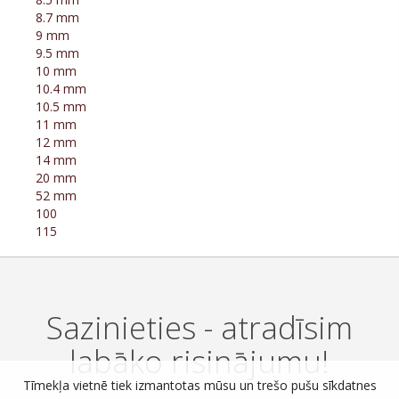
8.7 mm
9 mm
9.5 mm
10 mm
10.4 mm
10.5 mm
11 mm
12 mm
14 mm
20 mm
52 mm
100
115
Sazinieties - atradīsim
labāko risinājumu!
Tīmekļa vietnē tiek izmantotas mūsu un trešo pušu sīkdatnes