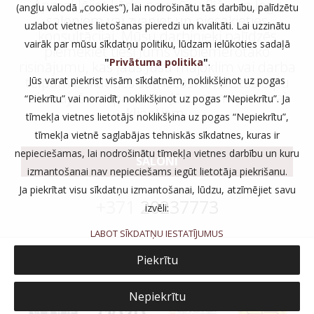
Apmeklējiet kādu no mūsu flīžu un logu
(angļu valodā „cookies”), lai nodrošinātu tās darbību, palīdzētu
saloniem vai zvaniet un piesakieties
uzlabot vietnes lietošanas pieredzi un kvalitāti. Lai uzzinātu
konsultācijai. Mūsu darbinieki palīdzēs
vairāk par mūsu sīkdatņu politiku, lūdzam ielūkoties sadaļā
piemeklēt tieši Jums vispiemērotāko
"
Privātuma politika
"
.
risinājumu, kas ļaus Jūsu mājoklim vai darba
telpām izskatīties satriecoši un atstās elpu
Jūs varat piekrist visām sīkdatnēm, noklikšķinot uz pogas
aizraujošu iespaidu uz Jūsu ciemiņiem vai
“Piekrītu” vai noraidīt, noklikšķinot uz pogas “Nepiekrītu”. Ja
klientiem.
tīmekļa vietnes lietotājs noklikšķina uz pogas “Nepiekrītu”,
tīmekļa vietnē saglabājas tehniskās sīkdatnes, kuras ir
nepieciešamas, lai nodrošinātu tīmekļa vietnes darbību un kuru
SALONI
izmantošanai nav nepieciešams iegūt lietotāja piekrišanu.
vai zvaniet:
Ja piekrītat visu sīkdatņu izmantošanai, lūdzu, atzīmējiet savu
+371
20237773
izvēli:
LABOT SĪKDATŅU IESTATĪJUMUS
Piekrītu
Nepiekrītu