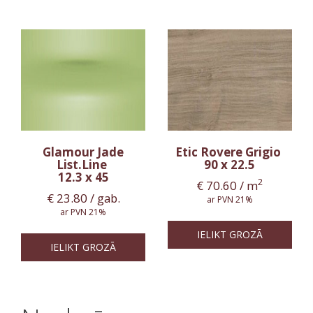
Glamour Jade
Etic Rovere Grigio
List.Line
90 x 22.5
12.3 x 45
2
€
70.60
/ m
€
23.80
/ gab.
ar PVN 21%
ar PVN 21%
IELIKT GROZĀ
IELIKT GROZĀ