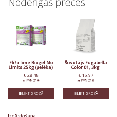
Noderīgas preces
Flīžu līme Biogel No
Šuvotājs Fugabella
Limits 25kg (pelēka)
Color 01, 3kg
€
28.48
€
15.97
ar PVN 21%
ar PVN 21%
IELIKT GROZĀ
IELIKT GROZĀ
Izpārdošana