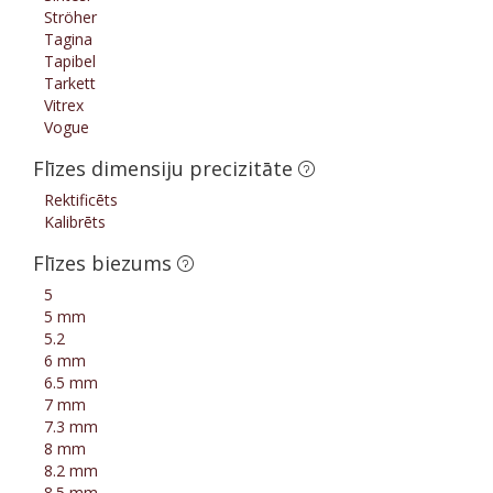
Ströher
Tagina
Tapibel
Tarkett
Vitrex
Vogue
Flīzes dimensiju precizitāte
Rektificēts
Kalibrēts
Flīzes biezums
5
5 mm
5.2
6 mm
6.5 mm
7 mm
7.3 mm
8 mm
8.2 mm
8.5 mm