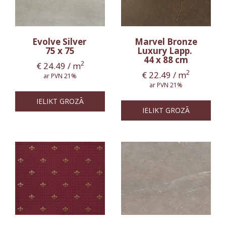
Evolve Silver
Marvel Bronze
75 x 75
Luxury Lapp.
44 x 88 cm
2
€
24.49
/ m
2
€
22.49
/ m
ar PVN 21%
ar PVN 21%
IELIKT GROZĀ
IELIKT GROZĀ