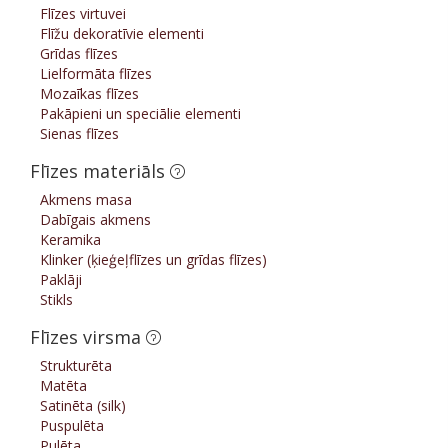
Flīzes virtuvei
Flīžu dekoratīvie elementi
Grīdas flīzes
Lielformāta flīzes
Mozaīkas flīzes
Pakāpieni un speciālie elementi
Sienas flīzes
Flīzes materiāls
Akmens masa
Dabīgais akmens
Keramika
Klinker (ķieģeļflīzes un grīdas flīzes)
Paklāji
Stikls
Flīzes virsma
Strukturēta
Matēta
Satinēta (silk)
Puspulēta
Pulēta