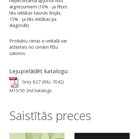
nepieciešamā apjoma flīžu
atgriezumiem (10% - ja flīzes
tiks ieklātas taisnās līnijās,
15% - ja tiks ieklātas pa
diagonāli).
Produktu cenas e-veikalā var
atšķirties no cenām flīžu
salonos.
Lejupielādēt katalogu:
Grey B27 (RAL 7042)
M15/30 2nd katalogs
Saistītās preces