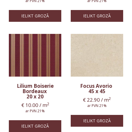
ar PVN 21%
ar PVN 21%
IELIKT GROZĀ
IELIKT GROZĀ
Lilium Boiserie
Focus Avorio
Bordeaux
45 x 45
20 x 20
2
€
22.90
/ m
2
€
10.00
/ m
ar PVN 21%
ar PVN 21%
IELIKT GROZĀ
IELIKT GROZĀ