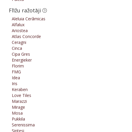
Flīžu ražotāji
Aleluia Cerâmicas
Alfalux
Ariostea
Atlas Concorde
Ceragni
Cinca
Cipa Gres
Energieker
Florim
FMG
Idea
Iris
Keraben
Love Tiles
Marazzi
Mirage
Mosa
Pukkila
Serenissima
Sintesi