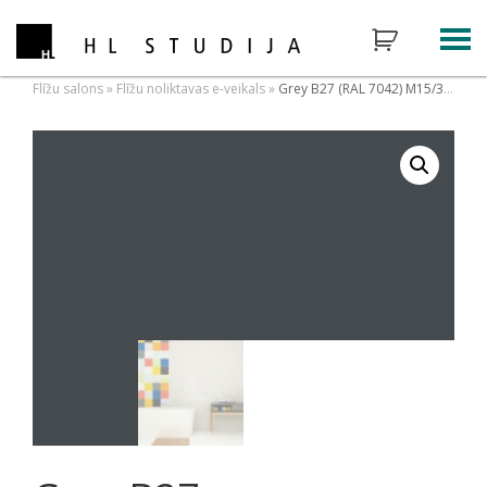
Flīžu salons
»
Flīžu noliktavas e-veikals
»
Grey B27 (RAL 7042) M15/30 2nd