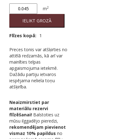
Grey
2
m
B27
(RAL
IELIKT GROZĀ
7042)
M15/30
Flīzes kopā:
1
2nd
quantity
Preces tonis var atšķirties no
attēlā redzamās, kā arī var
mainīties telpas
apgaismojuma ietekmē.
Dažādu partiju ietvaros
iespējama neliela toņu
atšķirība.
Neaizmirstiet par
materiālu rezervi
flīzēšanai!
Balstoties uz
mūsu ilggadējo pieredzi,
rekomendējam pievienot
vismaz 10% papildus
no