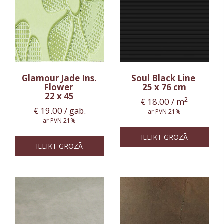
Glamour Jade Ins.
Soul Black Line
Flower
25 x 76 cm
22 x 45
2
€
18.00
/ m
€
19.00
/ gab.
ar PVN 21%
ar PVN 21%
IELIKT GROZĀ
IELIKT GROZĀ