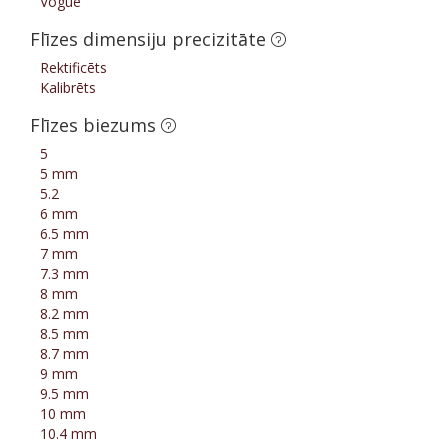
Vogue
Flīzes dimensiju precizitāte
Rektificēts
Kalibrēts
Flīzes biezums
5
5 mm
5.2
6 mm
6.5 mm
7 mm
7.3 mm
8 mm
8.2 mm
8.5 mm
8.7 mm
9 mm
9.5 mm
10 mm
10.4 mm