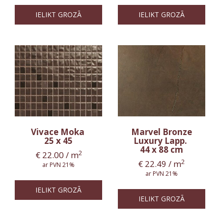
IELIKT GROZĀ
IELIKT GROZĀ
Vivace Moka
Marvel Bronze
25 x 45
Luxury Lapp.
44 x 88 cm
2
€
22.00
/ m
2
€
22.49
/ m
ar PVN 21%
ar PVN 21%
IELIKT GROZĀ
IELIKT GROZĀ