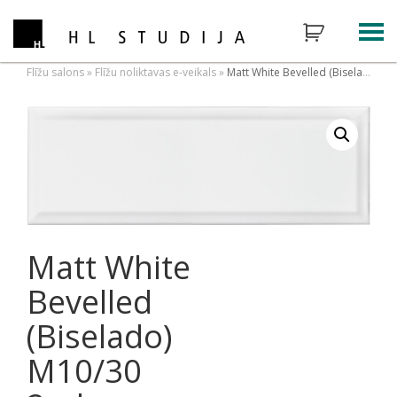
Flīžu salons
»
Flīžu noliktavas e-veikals
»
Matt White Bevelled (Biselado) M10/30 2nd
Matt White
Bevelled
(Biselado)
M10/30