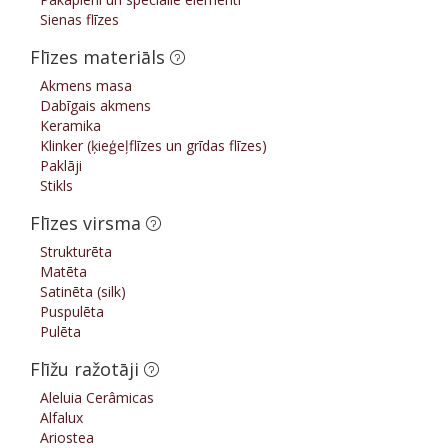
Sienas flīzes
Flīzes materiāls
Akmens masa
Dabīgais akmens
Keramika
Klinker (ķieģeļflīzes un grīdas flīzes)
Paklāji
Stikls
Flīzes virsma
Strukturēta
Matēta
Satinēta (silk)
Puspulēta
Pulēta
Flīžu ražotāji
Aleluia Cerâmicas
Alfalux
Ariostea