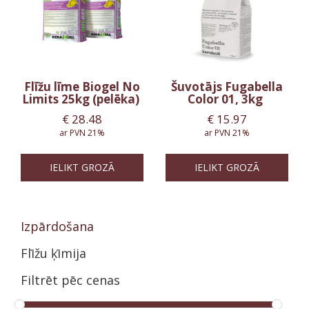
Flīžu līme Biogel No
Šuvotājs Fugabella
Limits 25kg (pelēka)
Color 01, 3kg
€
28.48
€
15.97
ar PVN 21%
ar PVN 21%
IELIKT GROZĀ
IELIKT GROZĀ
Izpārdošana
Flīžu ķīmija
Filtrēt pēc cenas