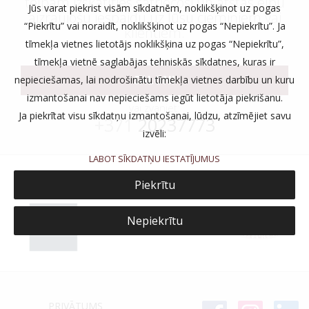
telpām izskatīties satriecoši un atstās elpu
Jūs varat piekrist visām sīkdatnēm, noklikšķinot uz pogas
aizraujošu iespaidu uz Jūsu ciemiņiem vai
“Piekrītu” vai noraidīt, noklikšķinot uz pogas “Nepiekrītu”. Ja
klientiem.
tīmekļa vietnes lietotājs noklikšķina uz pogas “Nepiekrītu”,
tīmekļa vietnē saglabājas tehniskās sīkdatnes, kuras ir
SALONI
nepieciešamas, lai nodrošinātu tīmekļa vietnes darbību un kuru
izmantošanai nav nepieciešams iegūt lietotāja piekrišanu.
vai zvaniet:
Ja piekrītat visu sīkdatņu izmantošanai, lūdzu, atzīmējiet savu
+371
20237773
izvēli:
LABOT SĪKDATŅU IESTATĪJUMUS
Piekrītu
Nepiekrītu
PRIVĀTUMS