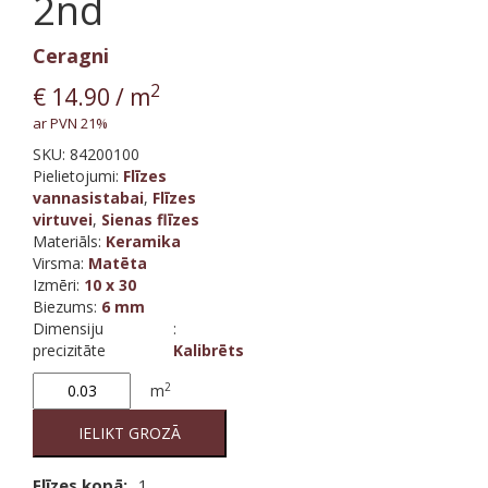
2nd
Ceragni
2
€
14.90
/ m
ar PVN 21%
SKU:
84200100
Pielietojumi:
Flīzes
vannasistabai
,
Flīzes
virtuvei
,
Sienas flīzes
Materiāls
:
Keramika
Virsma
:
Matēta
Izmēri
:
10 x 30
Biezums
:
6 mm
Dimensiju
:
precizitāte
Kalibrēts
Matt
2
m
White
Bevelled
IELIKT GROZĀ
(Biselado)
M10/30
Flīzes kopā:
1