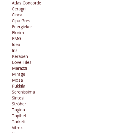
Atlas Concorde
Ceragni
Cinca
Cipa Gres
Energieker
Florim
FMG
Idea
Iris
Keraben
Love Tiles
Marazzi
Mirage
Mosa
Pukkila
Serenissima
Sintesi
Ströher
Tagina
Tapibel
Tarkett
Vitrex