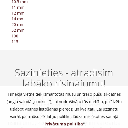
10.5 mm
11 mm
12 mm
14 mm
20 mm
52 mm
100
115
Sazinieties - atradīsim
labāko risinājumu!
Tīmekļa vietnē tiek izmantotas mūsu un trešo pušu sīkdatnes
Apmeklējiet kādu no mūsu flīžu un logu
(angļu valodā „cookies”), lai nodrošinātu tās darbību, palīdzētu
saloniem vai zvaniet un piesakieties
konsultācijai. Mūsu darbinieki palīdzēs
uzlabot vietnes lietošanas pieredzi un kvalitāti. Lai uzzinātu
piemeklēt tieši Jums vispiemērotāko
vairāk par mūsu sīkdatņu politiku, lūdzam ielūkoties sadaļā
risinājumu, kas ļaus Jūsu mājoklim vai darba
"
Privātuma politika
"
.