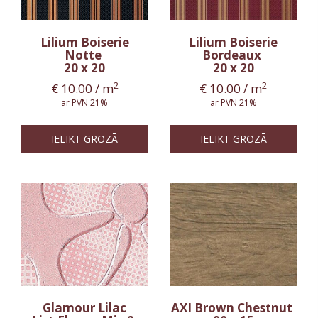
Lilium Boiserie
Lilium Boiserie
Notte
Bordeaux
20 x 20
20 x 20
2
2
€
10.00
/ m
€
10.00
/ m
ar PVN 21%
ar PVN 21%
IELIKT GROZĀ
IELIKT GROZĀ
Glamour Lilac
AXI Brown Chestnut