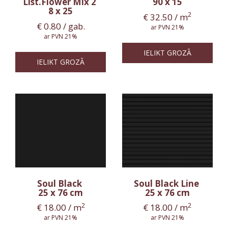
List.Flower Mix 2
90 x 15
8 x 25
2
€
32.50
/ m
€
0.80
/ gab.
ar PVN 21%
ar PVN 21%
IELIKT GROZĀ
IELIKT GROZĀ
Soul Black
Soul Black Line
25 x 76 cm
25 x 76 cm
2
2
€
18.00
/ m
€
18.00
/ m
ar PVN 21%
ar PVN 21%