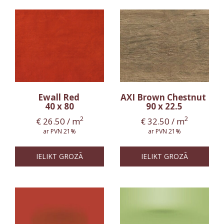
Ewall Red
AXI Brown Chestnut
40 x 80
90 x 22.5
2
2
€
26.50
/ m
€
32.50
/ m
ar PVN 21%
ar PVN 21%
IELIKT GROZĀ
IELIKT GROZĀ