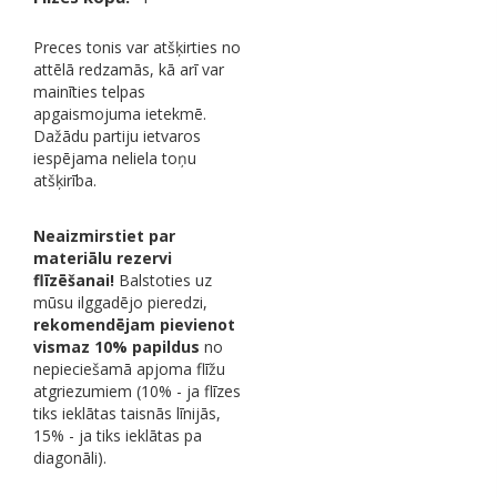
2nd
quantity
Preces tonis var atšķirties no
attēlā redzamās, kā arī var
mainīties telpas
apgaismojuma ietekmē.
Dažādu partiju ietvaros
iespējama neliela toņu
atšķirība.
Neaizmirstiet par
materiālu rezervi
flīzēšanai!
Balstoties uz
mūsu ilggadējo pieredzi,
rekomendējam pievienot
vismaz 10% papildus
no
nepieciešamā apjoma flīžu
atgriezumiem (10% - ja flīzes
tiks ieklātas taisnās līnijās,
15% - ja tiks ieklātas pa
diagonāli).