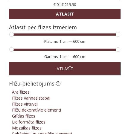
€
0
-
€
219.90
ATLASĪT
Atlasīt pēc flīzes izmēriem
Platums:
1 cm
—
600 cm
Garums:
1 cm
—
600 cm
ATLASĪT
Flīžu pielietojums
Āra flīzes
Flīzes vannasistabai
Flīzes virtuvei
Flīžu dekoratīvie elementi
Grīdas flīzes
Lielformāta flīzes
Mozaīkas flīzes
Pakāpieni un speciālie elementi