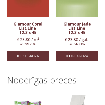
Glamour Coral
Glamour Jade
List.Line
List.Line
12.3 x 45
12.3 x 45
2
€
23.80
/ m
€
23.80
/ gab.
ar PVN 21%
ar PVN 21%
IELIKT GROZĀ
IELIKT GROZĀ
Noderīgas preces