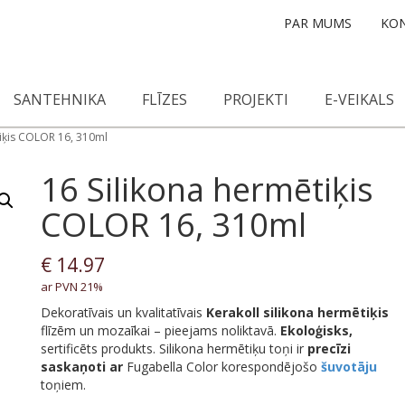
PAR MUMS
KON
SANTEHNIKA
FLĪZES
PROJEKTI
E-VEIKALS
tiķis COLOR 16, 310ml
16 Silikona hermētiķis
COLOR 16, 310ml
€
14.97
ar PVN 21%
Dekoratīvais un kvalitatīvais
Kerakoll
silikona hermētiķis
flīzēm un mozaīkai – pieejams noliktavā.
Ekoloģisks,
sertificēts produkts. Silikona hermētiķu toņi ir
precīzi
saskaņoti
ar
Fugabella Color korespondējošo
šuvotāju
toņiem.