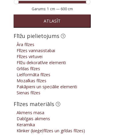
Garums:
1 cm
—
600 cm
ATLASĪT
Flīžu pielietojums
Āra flīzes
Flīzes vannasistabai
Flīzes virtuvei
Flīžu dekoratīvie elementi
Grīdas flīzes
Lielformāta flīzes
Mozaīkas flīzes
Pakāpieni un speciālie elementi
Sienas flīzes
Flīzes materiāls
Akmens masa
Dabīgais akmens
Keramika
Klinker (ķieģeļflīzes un grīdas flīzes)