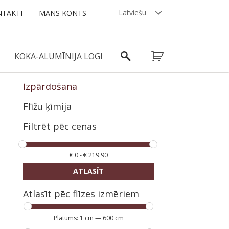
Latviešu
TAKTI
MANS KONTS
English
KOKA-ALUMĪNIJA LOGI
Izpārdošana
Flīžu ķīmija
Filtrēt pēc cenas
€
0
-
€
219.90
ATLASĪT
Atlasīt pēc flīzes izmēriem
Platums:
1 cm
—
600 cm