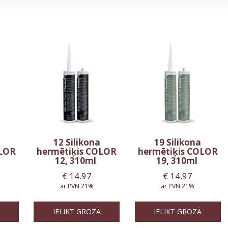
12 Silikona
19 Silikona
OLOR
hermētiķis COLOR
hermētiķis COLOR
12, 310ml
19, 310ml
€
14.97
€
14.97
ar PVN 21%
ar PVN 21%
IELIKT GROZĀ
IELIKT GROZĀ