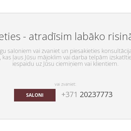
eties - atradīsim labāko risi
u saloniem vai zvaniet un piesakieties konsultācij
 kas ļaus Jūsu mājoklim vai darba telpām izskatītie
iespaidu uz Jūsu ciemiņiem vai klientiem.
vai zvaniet:
+371
20237773
SALONI