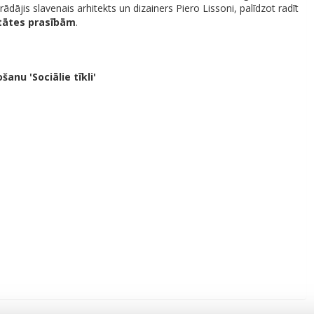
ādājis slavenais arhitekts un dizainers Piero Lissoni, palīdzot radīt
itātes prasībām
.
šanu 'Sociālie tīkli'