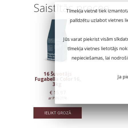
Saistītās preces
Tīmekļa vietnē tiek izmantot
palīdzētu uzlabot vietnes l
Jūs varat piekrist visām sīkdat
tīmekļa vietnes lietotājs no
nepieciešamas, lai nodroš
16 Šuvotājs
Ja pi
Fugabella Color 16,
3kg
€
15.97
ar PVN 21%
IELIKT GROZĀ