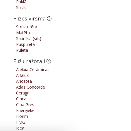
Paklāji
Stikls
Flīzes virsma
Strukturēta
Matēta
Satinēta (silk)
Puspulēta
Pulēta
Flīžu ražotāji
Aleluia Cerâmicas
Alfalux
Ariostea
Atlas Concorde
Ceragni
Cinca
Cipa Gres
Energieker
Florim
FMG
Idea