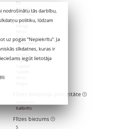
Iris
Keraben
ai nodrošinātu tās darbību,
Love Tiles
 sīkdatņu politiku, lūdzam
Marazzi
Mirage
Mosa
Pukkila
not uz pogas “Nepiekrītu”. Ja
Serenissima
hniskās sīkdatnes, kuras ir
Sintesi
Ströher
eciešams iegūt lietotāja
Tagina
Tapibel
Tarkett
li:
Vitrex
Vogue
Flīzes dimensiju precizitāte
Rektificēts
Kalibrēts
Flīzes biezums
5