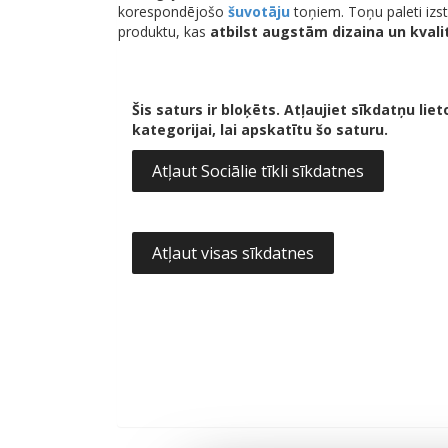
korespondējošo
šuvotāju
toņiem. Toņu paleti izstr
produktu, kas
atbilst augstām dizaina un kval
Šis saturs ir bloķēts. Atļaujiet sīkdatņu lieto
kategorijai, lai apskatītu šo saturu.
Atļaut Sociālie tīkli sīkdatnes
Atļaut visas sīkdatnes