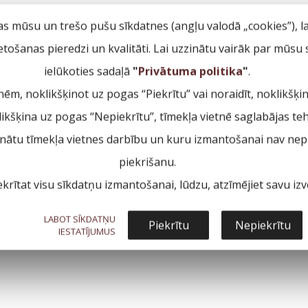
as mūsu un trešo pušu sīkdatnes (angļu valodā „cookies”), l
ietošanas pieredzi un kvalitāti. Lai uzzinātu vairāk par mūsu
ielūkoties sadaļā
"
Privātuma politika
"
.
nēm, noklikšķinot uz pogas “Piekrītu” vai noraidīt, noklikšķi
klikšķina uz pogas “Nepiekrītu”, tīmekļa vietnē saglabājas te
inātu tīmekļa vietnes darbību un kuru izmantošanai nav nepi
piekrišanu.
ekrītat visu sīkdatņu izmantošanai, lūdzu, atzīmējiet savu izvē
LABOT SĪKDATŅU
Piekrītu
Nepiekrītu
IESTATĪJUMUS