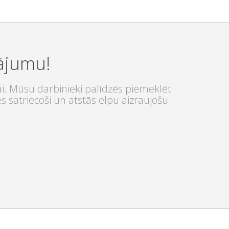
nājumu!
ai. Mūsu darbinieki palīdzēs piemeklēt
s satriecoši un atstās elpu aizraujošu