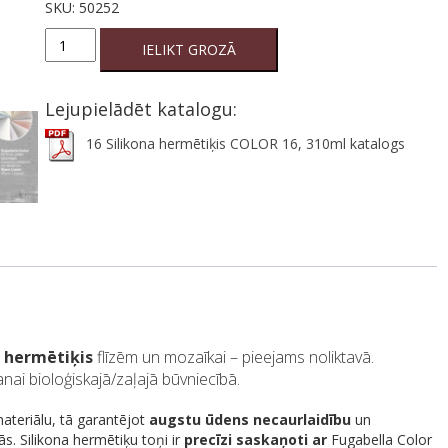
SKU:
50252
16
IELIKT GROZĀ
Silikona
hermētiķis
COLOR
Lejupielādēt katalogu:
16,
310ml
16 Silikona hermētiķis COLOR 16, 310ml katalogs
quantity
a hermētiķis
flīzēm un mozaīkai – pieejams noliktavā.
ai bioloģiskajā/zaļajā būvniecībā.
materiālu, tā garantējot
augstu ūdens necaurlaidību
un
s. Silikona hermētiķu toņi ir
precīzi saskaņoti
ar
Fugabella Color