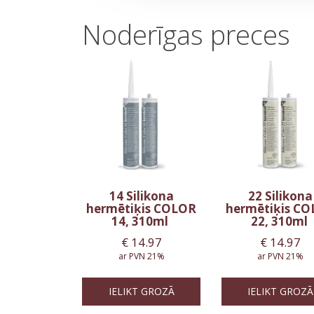
Noderīgas preces
14 Silikona
22 Silikona
hermētiķis COLOR
hermētiķis C
14, 310ml
22, 310ml
€
14.97
€
14.97
ar PVN 21%
ar PVN 21%
IELIKT GROZĀ
IELIKT GROZĀ