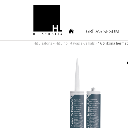
GRĪDAS SEGUMI
Flīžu salons
»
Flīžu noliktavas e-veikals
»
16 Silikona hermē