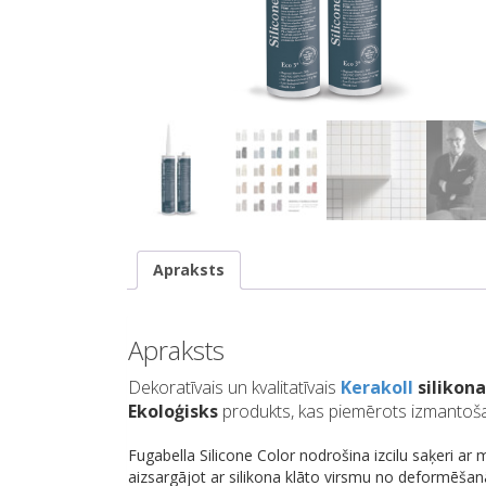
Apraksts
Apraksts
Dekoratīvais un kvalitatīvais
Kerakoll
silikon
Ekoloģisks
produkts, kas piemērots izmantošan
Fugabella Silicone Color nodrošina izcilu saķeri ar 
aizsargājot ar silikona klāto virsmu no deformēšanā