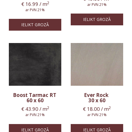
2
€
16.99
/ m
ar PVN 21%
ar PVN 21%
IELIKT GROZĀ
IELIKT GROZĀ
Boost Tarmac RT
Ever Rock
60 x 60
30 x 60
2
2
€
43.90
/ m
€
18.00
/ m
ar PVN 21%
ar PVN 21%
IELIKT GROZĀ
IELIKT GROZĀ