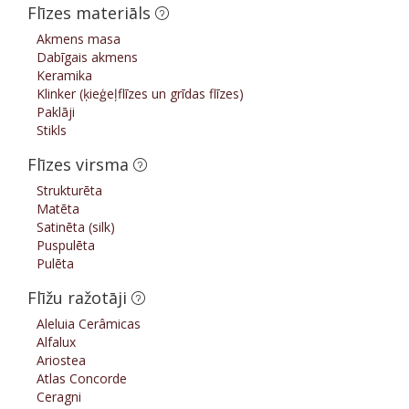
Flīzes materiāls
Akmens masa
Dabīgais akmens
Keramika
Klinker (ķieģeļflīzes un grīdas flīzes)
Paklāji
Stikls
Flīzes virsma
Strukturēta
Matēta
Satinēta (silk)
Puspulēta
Pulēta
Flīžu ražotāji
Aleluia Cerâmicas
Alfalux
Ariostea
Atlas Concorde
Ceragni