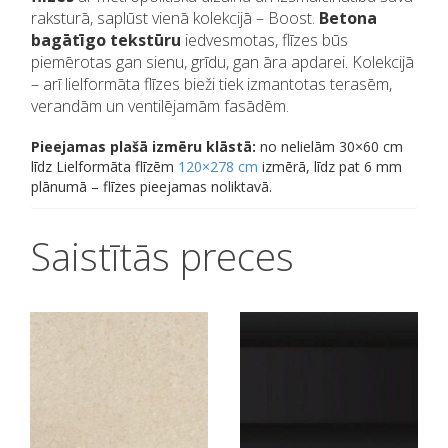
raksturā, saplūst vienā kolekcijā – Boost.
Betona
bagātīgo tekstūru
iedvesmotas, flīzes būs
piemērotas gan sienu, grīdu, gan āra apdarei. Kolekcijā
– arī lielformāta flīzes bieži tiek izmantotas terasēm,
verandām un ventilējamām fasādēm.
Pieejamas plašā izmēru klāstā:
no nelielām 30×60 cm
līdz Lielformāta flīzēm
120×278 cm
izmērā, līdz pat 6 mm
plānumā – flīzes pieejamas noliktavā.
Saistītās preces