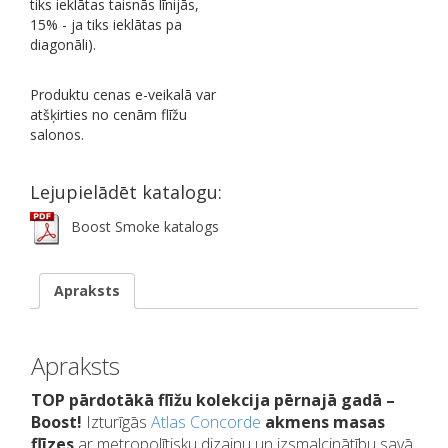
tiks ieklātas taisnās līnijās,
15% - ja tiks ieklātas pa
diagonāli).
Produktu cenas e-veikalā var
atšķirties no cenām flīžu
salonos.
Lejupielādēt katalogu:
Boost Smoke katalogs
Apraksts
Apraksts
TOP pārdotākā flīžu kolekcija pērnajā gadā –
Boost!
Izturīgās
Atlas Concorde
akmens masas
flīzes
ar metropolītisku dizainu un izsmalcinātību savā