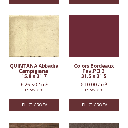
QUINTANA Abbadia
Colors Bordeaux
Campigiana
Pav.PEI 2
15.8 x 31.7
31.5 x 31.5
2
2
€
26.50
/ m
€
10.00
/ m
ar PVN 21%
ar PVN 21%
IELIKT GROZĀ
IELIKT GROZĀ