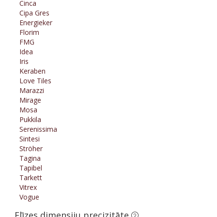
Cinca
Cipa Gres
Energieker
Florim
FMG
Idea
Iris
Keraben
Love Tiles
Marazzi
Mirage
Mosa
Pukkila
Serenissima
Sintesi
Ströher
Tagina
Tapibel
Tarkett
Vitrex
Vogue
Flīzes dimensiju precizitāte