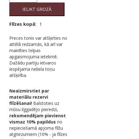
Smoke
quantity
IELIKT GROZĀ
Flīzes kopā:
1
Preces tonis var atšķirties no
attēlā redzamās, kā arī var
mainīties telpas
apgaismojuma ietekmē.
Dažādu partiju ietvaros
iespējama neliela toņu
atšķirība.
Neaizmirstiet par
materiālu rezervi
flīzēšanai!
Balstoties uz
mūsu ilggadējo pieredzi,
rekomendējam pievienot
vismaz 10% papildus
no
nepieciešamā apjoma flīžu
atgriezumiem (10% - ja flīzes