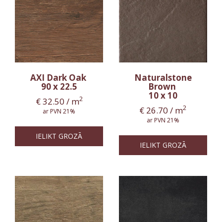
AXI Dark Oak
Naturalstone
90 x 22.5
Brown
10 x 10
2
€
32.50
/ m
2
€
26.70
/ m
ar PVN 21%
ar PVN 21%
IELIKT GROZĀ
IELIKT GROZĀ