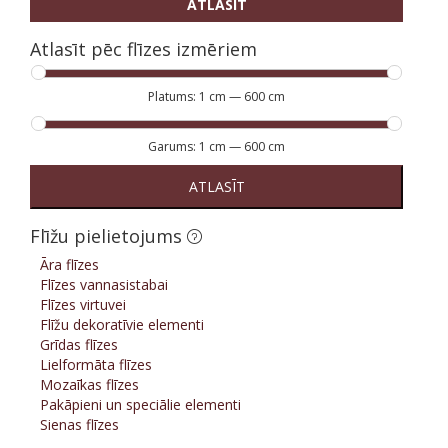
ATLASĪT
Atlasīt pēc flīzes izmēriem
Platums:
1 cm
—
600 cm
Garums:
1 cm
—
600 cm
ATLASĪT
Flīžu pielietojums
Āra flīzes
Flīzes vannasistabai
Flīzes virtuvei
Flīžu dekoratīvie elementi
Grīdas flīzes
Lielformāta flīzes
Mozaīkas flīzes
Pakāpieni un speciālie elementi
Sienas flīzes