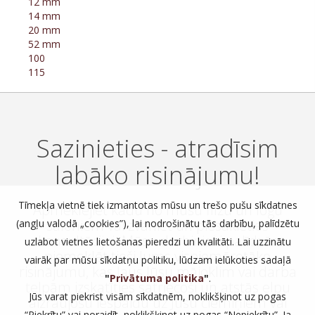
12 mm
14 mm
20 mm
52 mm
100
115
Sazinieties - atradīsim
labāko risinājumu!
Tīmekļa vietnē tiek izmantotas mūsu un trešo pušu sīkdatnes
Apmeklējiet kādu no mūsu flīžu un logu
saloniem vai zvaniet un piesakieties
(angļu valodā „cookies”), lai nodrošinātu tās darbību, palīdzētu
konsultācijai. Mūsu darbinieki palīdzēs
uzlabot vietnes lietošanas pieredzi un kvalitāti. Lai uzzinātu
piemeklēt tieši Jums vispiemērotāko
vairāk par mūsu sīkdatņu politiku, lūdzam ielūkoties sadaļā
risinājumu, kas ļaus Jūsu mājoklim vai darba
"
Privātuma politika
"
.
telpām izskatīties satriecoši un atstās elpu
Jūs varat piekrist visām sīkdatnēm, noklikšķinot uz pogas
aizraujošu iespaidu uz Jūsu ciemiņiem vai
“Piekrītu” vai noraidīt, noklikšķinot uz pogas “Nepiekrītu”. Ja