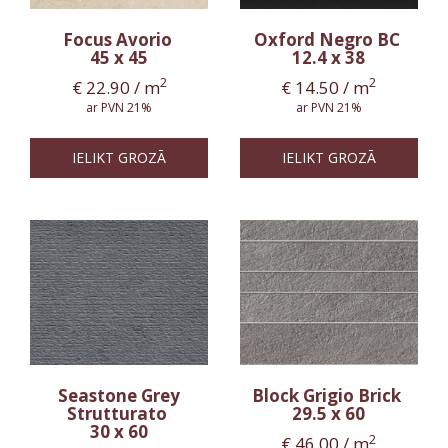
Focus Avorio
Oxford Negro BC
45 x 45
12.4 x 38
2
2
€
22.90
/ m
€
14.50
/ m
ar PVN 21%
ar PVN 21%
IELIKT GROZĀ
IELIKT GROZĀ
Seastone Grey
Block Grigio Brick
Strutturato
29.5 x 60
30 x 60
2
€
46.00
/ m