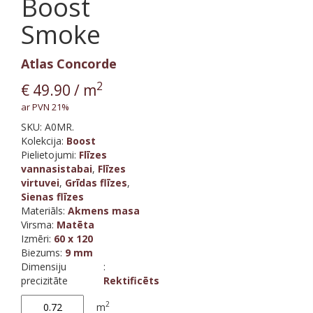
Boost
Smoke
Atlas Concorde
2
€
49.90
/ m
ar PVN 21%
SKU:
A0MR.
Kolekcija
:
Boost
Pielietojumi:
Flīzes
vannasistabai
,
Flīzes
virtuvei
,
Grīdas flīzes
,
Sienas flīzes
Materiāls
:
Akmens masa
Virsma
:
Matēta
Izmēri
:
60 x 120
Biezums
:
9 mm
Dimensiju
:
precizitāte
Rektificēts
Boost
2
m