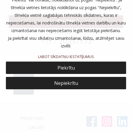
klientiem.
tīmekļa vietnes lietotājs noklikšķina uz pogas “Nepiekrītu”,
tīmekļa vietnē saglabājas tehniskās sīkdatnes, kuras ir
SALONI
nepieciešamas, lai nodrošinātu tīmekļa vietnes darbību un kuru
izmantošanai nav nepieciešams iegūt lietotāja piekrišanu.
vai zvaniet:
Ja piekrītat visu sīkdatņu izmantošanai, lūdzu, atzīmējiet savu
+371
20237773
izvēli:
LABOT SĪKDATŅU IESTATĪJUMUS
Piekrītu
Nepiekrītu
PRIVĀTUMS
SALONI