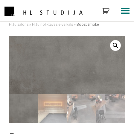
Flīžu salons
»
Flīžu noliktavas e-veikals
»
Boost Smoke