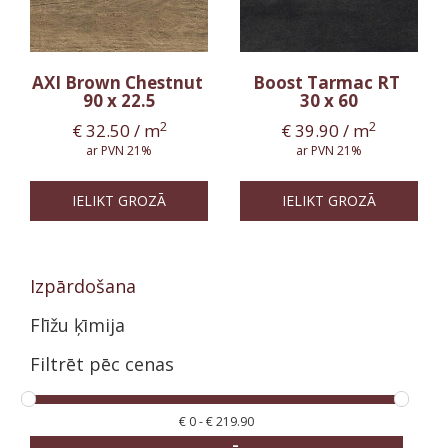
AXI Brown Chestnut
Boost Tarmac RT
90 x 22.5
30 x 60
2
2
€
32.50
/ m
€
39.90
/ m
ar PVN 21%
ar PVN 21%
IELIKT GROZĀ
IELIKT GROZĀ
Izpārdošana
Flīžu ķīmija
Filtrēt pēc cenas
€
0
-
€
219.90