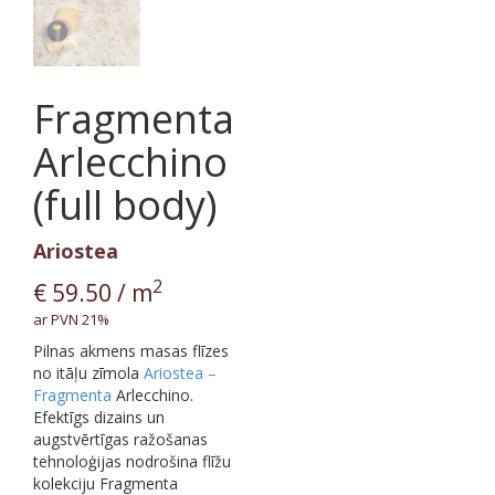
Fragmenta
Arlecchino
(full body)
Ariostea
2
€
59.50
/ m
ar PVN 21%
Pilnas akmens masas flīzes
no itāļu zīmola
Ariostea –
Fragmenta
Arlecchino.
Efektīgs dizains un
augstvērtīgas ražošanas
tehnoloģijas nodrošina flīžu
kolekciju Fragmenta