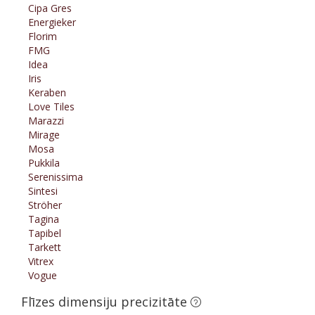
Cipa Gres
Energieker
Florim
FMG
Idea
Iris
Keraben
Love Tiles
Marazzi
Mirage
Mosa
Pukkila
Serenissima
Sintesi
Ströher
Tagina
Tapibel
Tarkett
Vitrex
Vogue
Flīzes dimensiju precizitāte