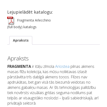
Lejupielādēt katalogu:
Fragmenta Arlecchino
(full body) katalogs
Apraksts
Apraksts
FRAGMENTA
ir itāļu zīmola
Ariostea
pilnas akmens
masas flīžu kolekcija, kas mūsu noliktavas izlasē
pārstāvēta trīs dabīgā akmens toņos. Flīzes nav
apdrukātas, bet gan visā tās biezumā veidotas no
akmens gabaliņu masas. Ar šīs tehnoloģijas palīdzību
tiek novērsts vizuālais grīdas seguma nodilums pat
telpās ar visaugstāko noslodzi – īpaši sabiedriskajā, arī
privātajā sektorā.