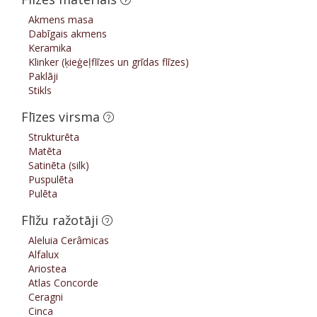
Akmens masa
Dabīgais akmens
Keramika
Klinker (ķieģeļflīzes un grīdas flīzes)
Paklāji
Stikls
Flīzes virsma
Strukturēta
Matēta
Satinēta (silk)
Puspulēta
Pulēta
Flīžu ražotāji
Aleluia Cerâmicas
Alfalux
Ariostea
Atlas Concorde
Ceragni
Cinca