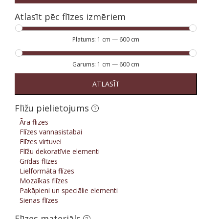
Atlasīt pēc flīzes izmēriem
Platums:
1 cm
—
600 cm
Garums:
1 cm
—
600 cm
ATLASĪT
Flīžu pielietojums
Āra flīzes
Flīzes vannasistabai
Flīzes virtuvei
Flīžu dekoratīvie elementi
Grīdas flīzes
Lielformāta flīzes
Mozaīkas flīzes
Pakāpieni un speciālie elementi
Sienas flīzes
Flīzes materiāls