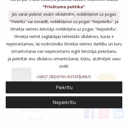
"
Privātuma politika
"
.
Jūs varat piekrist visām sīkdatnēm, noklikšķinot uz pogas
SALONI
“Piekrītu” vai noraidīt, noklikšķinot uz pogas “Nepiekrītu”. Ja
vai zvaniet:
tīmekļa vietnes lietotājs noklikšķina uz pogas “Nepiekrītu”,
+371
20237773
tīmekļa vietnē saglabājas tehniskās sīkdatnes, kuras ir
nepieciešamas, lai nodrošinātu tīmekļa vietnes darbību un kuru
izmantošanai nav nepieciešams iegūt lietotāja piekrišanu.
Ja piekrītat visu sīkdatņu izmantošanai, lūdzu, atzīmējiet savu
izvēli:
LABOT SĪKDATŅU IESTATĪJUMUS
Piekrītu
Nepiekrītu
PRIVĀTUMS
SALONI