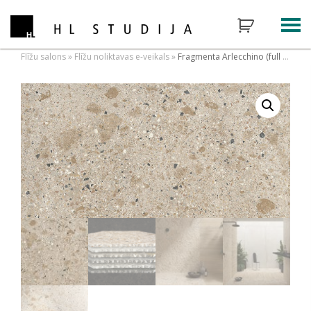
Flīžu salons
»
Flīžu noliktavas e-veikals
»
Fragmenta Arlecchino (full body)