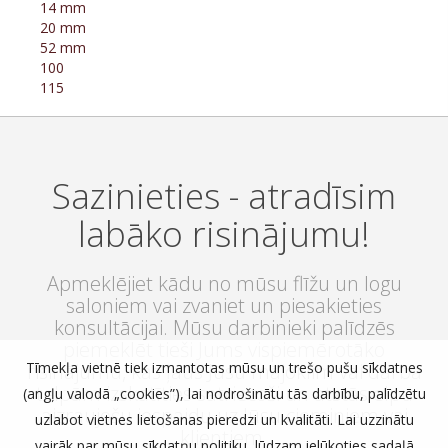
14 mm
20 mm
52 mm
100
115
Sazinieties - atradīsim
labāko risinājumu!
Apmeklējiet kādu no mūsu flīžu un logu
saloniem vai zvaniet un piesakieties
konsultācijai. Mūsu darbinieki palīdzēs
piemeklēt tieši Jums vispiemērotāko
Tīmekļa vietnē tiek izmantotas mūsu un trešo pušu sīkdatnes
risinājumu, kas ļaus Jūsu mājoklim vai darba
telpām izskatīties satriecoši un atstās elpu
(angļu valodā „cookies”), lai nodrošinātu tās darbību, palīdzētu
aizraujošu iespaidu uz Jūsu ciemiņiem vai
uzlabot vietnes lietošanas pieredzi un kvalitāti. Lai uzzinātu
klientiem.
vairāk par mūsu sīkdatņu politiku, lūdzam ielūkoties sadaļā