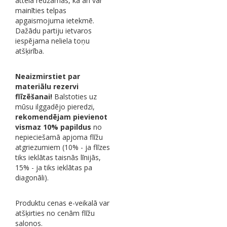
attēlā redzamās, kā arī var
mainīties telpas
apgaismojuma ietekmē.
Dažādu partiju ietvaros
iespējama neliela toņu
atšķirība.
Neaizmirstiet par
materiālu rezervi
flīzēšanai!
Balstoties uz
mūsu ilggadējo pieredzi,
rekomendējam pievienot
vismaz 10% papildus
no
nepieciešamā apjoma flīžu
atgriezumiem (10% - ja flīzes
tiks ieklātas taisnās līnijās,
15% - ja tiks ieklātas pa
diagonāli).
Produktu cenas e-veikalā var
atšķirties no cenām flīžu
salonos.