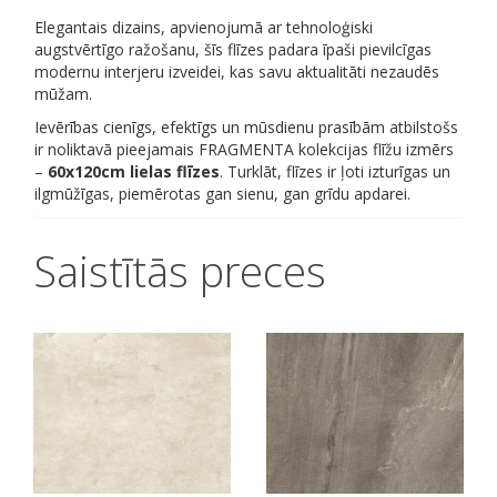
Elegantais dizains, apvienojumā ar tehnoloģiski
augstvērtīgo ražošanu, šīs flīzes padara īpaši pievilcīgas
modernu interjeru izveidei, kas savu aktualitāti nezaudēs
mūžam.
Ievērības cienīgs, efektīgs un mūsdienu prasībām atbilstošs
ir noliktavā pieejamais FRAGMENTA kolekcijas flīžu izmērs
–
60x120cm lielas flīzes
. Turklāt, flīzes ir ļoti izturīgas un
ilgmūžīgas, piemērotas gan sienu, gan grīdu apdarei.
Saistītās preces