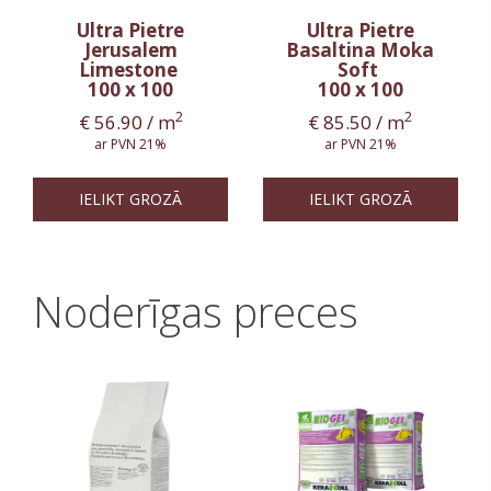
Ultra Pietre
Ultra Pietre
Jerusalem
Basaltina Moka
Limestone
Soft
100 x 100
100 x 100
2
2
€
56.90
/ m
€
85.50
/ m
ar PVN 21%
ar PVN 21%
IELIKT GROZĀ
IELIKT GROZĀ
Noderīgas preces