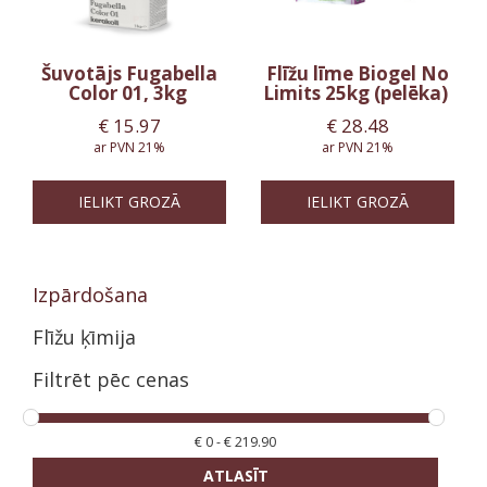
Šuvotājs Fugabella
Flīžu līme Biogel No
Color 01, 3kg
Limits 25kg (pelēka)
€
15.97
€
28.48
ar PVN 21%
ar PVN 21%
IELIKT GROZĀ
IELIKT GROZĀ
Izpārdošana
Flīžu ķīmija
Filtrēt pēc cenas
€
0
-
€
219.90
ATLASĪT