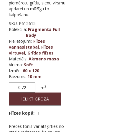
piemērotu grīdu, sienu virsmu
apdarei un mūžīgu to
kalpošanu.
SKU:
P612615
Kolekcija
:
Fragmenta Full
Body
Pielietojumi:
Flīzes
vannasistabai
,
Flīzes
virtuvei
,
Grīdas flīzes
Materiāls
:
Akmens masa
Virsma
:
Soft
Izmēri
:
60 x 120
Biezums
:
10 mm
Fragmenta
2
m
Arlecchino
(full body)
IELIKT GROZĀ
quantity
Flīzes kopā:
1
Preces tonis var atšķirties no