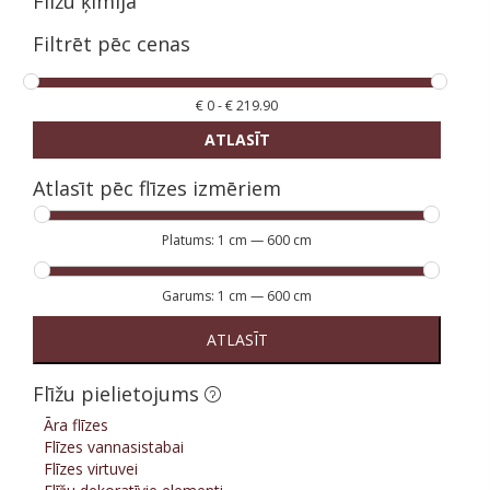
Flīžu ķīmija
Filtrēt pēc cenas
€
0
-
€
219.90
ATLASĪT
Atlasīt pēc flīzes izmēriem
Platums:
1 cm
—
600 cm
Garums:
1 cm
—
600 cm
ATLASĪT
Flīžu pielietojums
Āra flīzes
Flīzes vannasistabai
Flīzes virtuvei