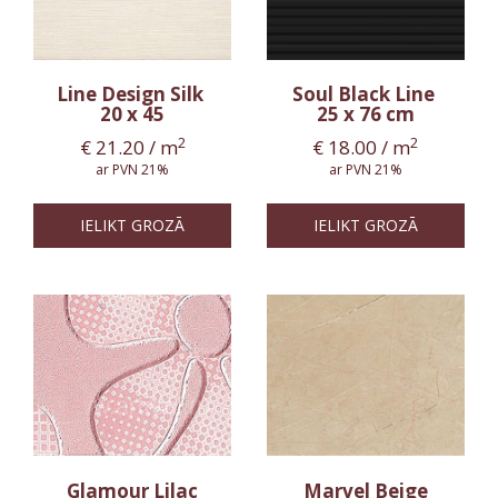
Line Design Silk
Soul Black Line
20 x 45
25 x 76 cm
2
2
€
21.20
/ m
€
18.00
/ m
ar PVN 21%
ar PVN 21%
IELIKT GROZĀ
IELIKT GROZĀ
Glamour Lilac
Marvel Beige