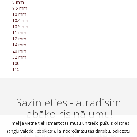
9 mm
9.5 mm
10 mm
10.4 mm
10.5 mm
11 mm
12 mm
14 mm
20 mm
52 mm
100
115
Sazinieties - atradīsim
labāko risinājumu!
Tīmekļa vietnē tiek izmantotas mūsu un trešo pušu sīkdatnes
Apmeklējiet kādu no mūsu flīžu un logu
(angļu valodā „cookies”), lai nodrošinātu tās darbību, palīdzētu
saloniem vai zvaniet un piesakieties