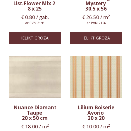
List.Flower Mix 2
Mystery
8 x 25
30.5 x 56
2
€
0.80
/ gab.
€
26.50
/ m
ar PVN 21%
ar PVN 21%
IELIKT GROZĀ
IELIKT GROZĀ
Nuance Diamant
Lilium Boiserie
Taupe
Avorio
20 x 50 cm
20 x 20
2
2
€
18.00
/ m
€
10.00
/ m