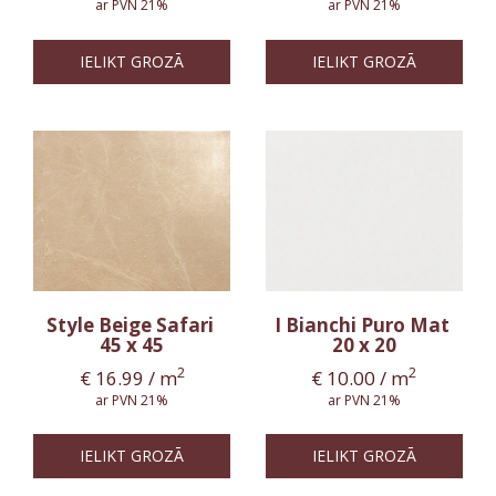
ar PVN 21%
ar PVN 21%
IELIKT GROZĀ
IELIKT GROZĀ
Style Beige Safari
I Bianchi Puro Mat
45 x 45
20 x 20
2
2
€
16.99
/ m
€
10.00
/ m
ar PVN 21%
ar PVN 21%
IELIKT GROZĀ
IELIKT GROZĀ