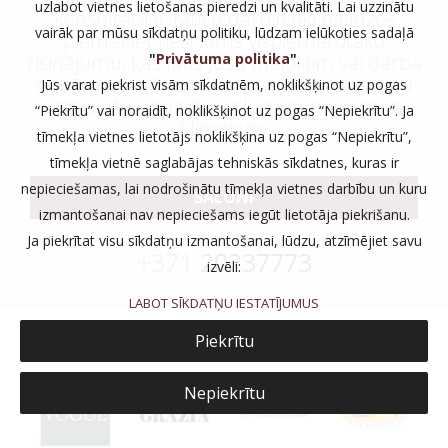
uzlabot vietnes lietošanas pieredzi un kvalitāti. Lai uzzinātu
konsultācijai. Mūsu darbinieki palīdzēs
vairāk par mūsu sīkdatņu politiku, lūdzam ielūkoties sadaļā
piemeklēt tieši Jums vispiemērotāko
"
Privātuma politika
"
.
risinājumu, kas ļaus Jūsu mājoklim vai darba
telpām izskatīties satriecoši un atstās elpu
Jūs varat piekrist visām sīkdatnēm, noklikšķinot uz pogas
aizraujošu iespaidu uz Jūsu ciemiņiem vai
“Piekrītu” vai noraidīt, noklikšķinot uz pogas “Nepiekrītu”. Ja
klientiem.
tīmekļa vietnes lietotājs noklikšķina uz pogas “Nepiekrītu”,
tīmekļa vietnē saglabājas tehniskās sīkdatnes, kuras ir
nepieciešamas, lai nodrošinātu tīmekļa vietnes darbību un kuru
SALONI
izmantošanai nav nepieciešams iegūt lietotāja piekrišanu.
vai zvaniet:
Ja piekrītat visu sīkdatņu izmantošanai, lūdzu, atzīmējiet savu
+371
20237773
izvēli:
LABOT SĪKDATŅU IESTATĪJUMUS
Piekrītu
Nepiekrītu