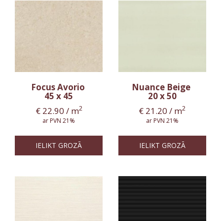
Focus Avorio
Nuance Beige
45 x 45
20 x 50
2
2
€
22.90
/ m
€
21.20
/ m
ar PVN 21%
ar PVN 21%
IELIKT GROZĀ
IELIKT GROZĀ