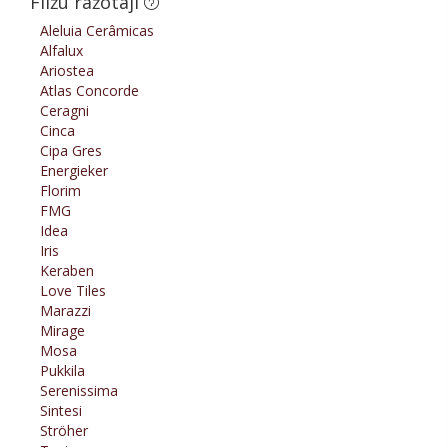
Flīžu ražotāji
Aleluia Cerâmicas
Alfalux
Ariostea
Atlas Concorde
Ceragni
Cinca
Cipa Gres
Energieker
Florim
FMG
Idea
Iris
Keraben
Love Tiles
Marazzi
Mirage
Mosa
Pukkila
Serenissima
Sintesi
Ströher