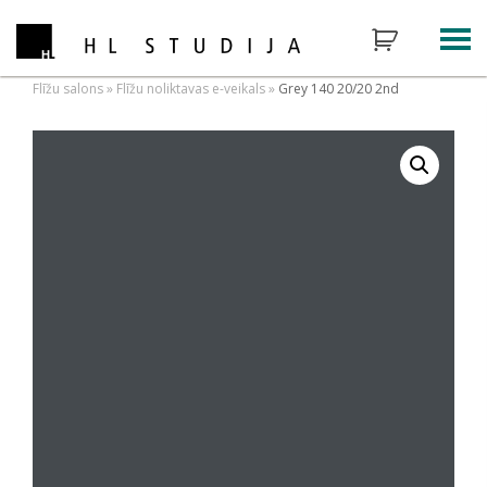
Flīžu salons
»
Flīžu noliktavas e-veikals
»
Grey 140 20/20 2nd