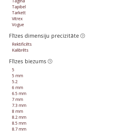
Tagina
Tapibel
Tarkett
Vitrex
Vogue
Flīzes dimensiju precizitāte
Rektificēts
Kalibrēts
Flīzes biezums
5
5 mm
5.2
6 mm
6.5 mm
7 mm
7.3 mm
8 mm
8.2 mm
8.5 mm
8.7 mm