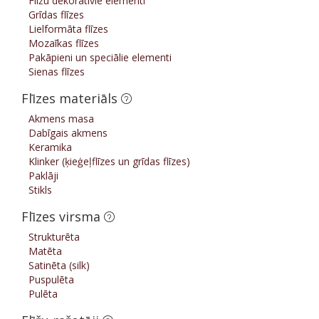
Flīžu dekoratīvie elementi
Grīdas flīzes
Lielformāta flīzes
Mozaīkas flīzes
Pakāpieni un speciālie elementi
Sienas flīzes
Flīzes materiāls
Akmens masa
Dabīgais akmens
Keramika
Klinker (ķieģeļflīzes un grīdas flīzes)
Paklāji
Stikls
Flīzes virsma
Strukturēta
Matēta
Satinēta (silk)
Puspulēta
Pulēta