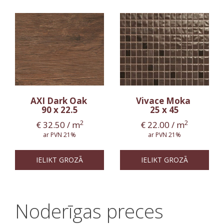
AXI Dark Oak
Vivace Moka
90 x 22.5
25 x 45
2
2
€
32.50
/ m
€
22.00
/ m
ar PVN 21%
ar PVN 21%
IELIKT GROZĀ
IELIKT GROZĀ
Noderīgas preces