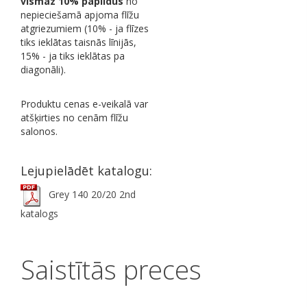
vismaz 10% papildus
no
nepieciešamā apjoma flīžu
atgriezumiem (10% - ja flīzes
tiks ieklātas taisnās līnijās,
15% - ja tiks ieklātas pa
diagonāli).
Produktu cenas e-veikalā var
atšķirties no cenām flīžu
salonos.
Lejupielādēt katalogu:
Grey 140 20/20 2nd
katalogs
Saistītās preces