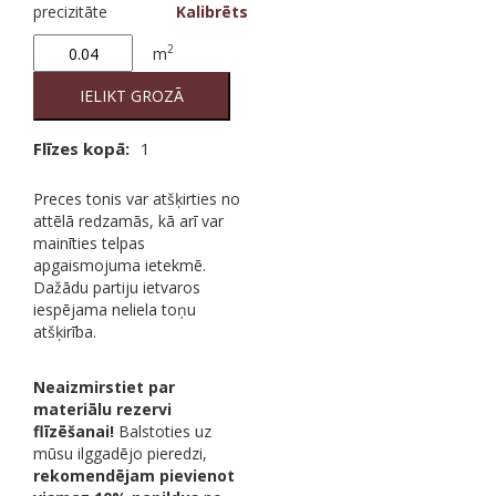
precizitāte
Kalibrēts
Grey
2
m
140
20/20
IELIKT GROZĀ
2nd
quantity
Flīzes kopā:
1
Preces tonis var atšķirties no
attēlā redzamās, kā arī var
mainīties telpas
apgaismojuma ietekmē.
Dažādu partiju ietvaros
iespējama neliela toņu
atšķirība.
Neaizmirstiet par
materiālu rezervi
flīzēšanai!
Balstoties uz
mūsu ilggadējo pieredzi,
rekomendējam pievienot