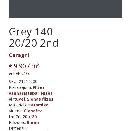
Grey 140
20/20 2nd
Ceragni
2
€
9.90
/ m
ar PVN 21%
SKU:
21214000
Pielietojumi:
Flīzes
vannasistabai
,
Flīzes
virtuvei
,
Sienas flīzes
Materiāls
:
Keramika
Virsma
:
Glancēta
Izmēri
:
20 x 20
Biezums
:
5 mm
Dimensiju
: