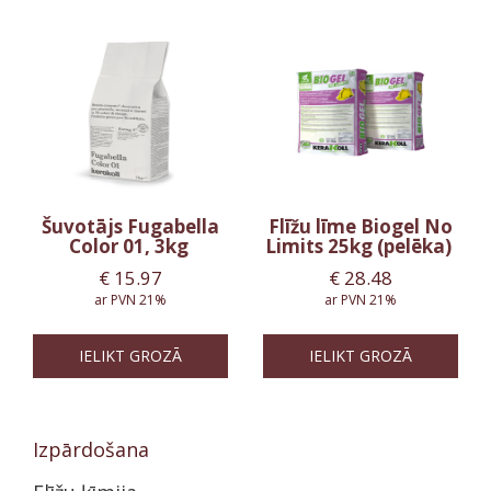
Šuvotājs Fugabella
Flīžu līme Biogel No
Color 01, 3kg
Limits 25kg (pelēka)
€
15.97
€
28.48
ar PVN 21%
ar PVN 21%
IELIKT GROZĀ
IELIKT GROZĀ
Izpārdošana