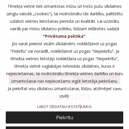
Tīmekļa vietnē tiek izmantotas mūsu un trešo pušu sīkdatnes
Apmeklējiet kādu no mūsu flīžu un logu
(angļu valodā „cookies”), lai nodrošinātu tās darbību, palīdzētu
saloniem vai zvaniet un piesakieties
uzlabot vietnes lietošanas pieredzi un kvalitāti. Lai uzzinātu
konsultācijai. Mūsu darbinieki palīdzēs
vairāk par mūsu sīkdatņu politiku, lūdzam ielūkoties sadaļā
piemeklēt tieši Jums vispiemērotāko
"
Privātuma politika
"
.
risinājumu, kas ļaus Jūsu mājoklim vai darba
Jūs varat piekrist visām sīkdatnēm, noklikšķinot uz pogas
telpām izskatīties satriecoši un atstās elpu
aizraujošu iespaidu uz Jūsu ciemiņiem vai
“Piekrītu” vai noraidīt, noklikšķinot uz pogas “Nepiekrītu”. Ja
klientiem.
tīmekļa vietnes lietotājs noklikšķina uz pogas “Nepiekrītu”,
tīmekļa vietnē saglabājas tehniskās sīkdatnes, kuras ir
nepieciešamas, lai nodrošinātu tīmekļa vietnes darbību un kuru
SALONI
izmantošanai nav nepieciešams iegūt lietotāja piekrišanu.
Ja piekrītat visu sīkdatņu izmantošanai, lūdzu, atzīmējiet savu
vai zvaniet:
+371
20237773
izvēli:
LABOT SĪKDATŅU IESTATĪJUMUS
Piekrītu