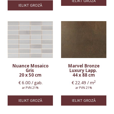
IELIKT GROZĀ
IELIKT GROZĀ
Nuance Mosaico
Marvel Bronze
Gris
Luxury Lapp.
20 x 50 cm
44 x 88 cm
2
€
6.00
/ gab.
€
22.49
/ m
ar PVN 21%
ar PVN 21%
IELIKT GROZĀ
IELIKT GROZĀ