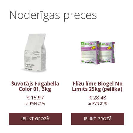
Noderīgas preces
Šuvotājs Fugabella
Flīžu līme Biogel No
Color 01, 3kg
Limits 25kg (pelēka)
€
15.97
€
28.48
ar PVN 21%
ar PVN 21%
IELIKT GROZĀ
IELIKT GROZĀ