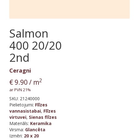
Salmon
400 20/20
2nd
Ceragni
2
€
9.90
/ m
ar PVN 21%
SKU:
21240000
Pielietojumi:
Flīzes
vannasistabai
,
Flīzes
virtuvei
,
Sienas flīzes
Materiāls
:
Keramika
Virsma
:
Glancēta
Izmēri
:
20 x 20