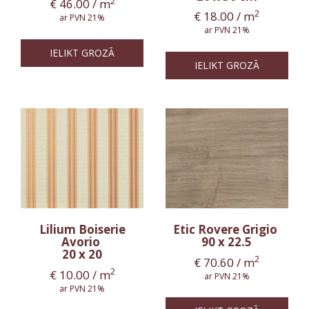
2
€
46.00
/ m
2
€
18.00
/ m
ar PVN 21%
ar PVN 21%
IELIKT GROZĀ
IELIKT GROZĀ
Lilium Boiserie
Etic Rovere Grigio
Avorio
90 x 22.5
20 x 20
2
€
70.60
/ m
2
€
10.00
/ m
ar PVN 21%
ar PVN 21%