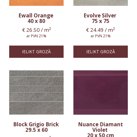
Ewall Orange
Evolve Silver
40 x 80
75 x 75
2
2
€
26.50
/ m
€
24.49
/ m
ar PVN 21%
ar PVN 21%
IELIKT GROZĀ
IELIKT GROZĀ
Block Grigio Brick
Nuance Diamant
29.5 x 60
Violet
20 x 50 cm