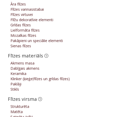
Āra flīzes
Flīzes vannasistabai
Flīzes virtuvei
Flīžu dekoratīvie elementi
Grīdas flīzes
Lielformāta flīzes
Mozaīkas flīzes
Pakāpieni un speciālie elementi
Sienas flīzes
Flīzes materiāls
Akmens masa
Dabīgais akmens
Keramika
Klinker (ķieģeļflīzes un grīdas flīzes)
Paklāji
Stikls
Flīzes virsma
Strukturēta
Matēta
Satinēta (silk)