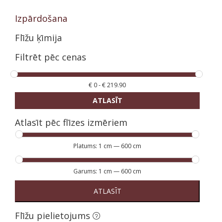
Izpārdošana
Flīžu ķīmija
Filtrēt pēc cenas
€
0
-
€
219.90
ATLASĪT
Atlasīt pēc flīzes izmēriem
Platums:
1 cm
—
600 cm
Garums:
1 cm
—
600 cm
ATLASĪT
Flīžu pielietojums