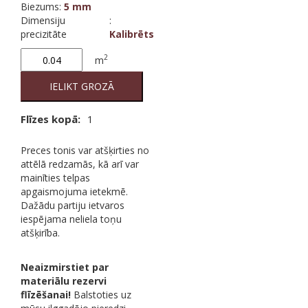
Biezums
:
5 mm
Dimensiju
:
precizitāte
Kalibrēts
Salmon
2
m
400
20/20
IELIKT GROZĀ
2nd
quantity
Flīzes kopā:
1
Preces tonis var atšķirties no
attēlā redzamās, kā arī var
mainīties telpas
apgaismojuma ietekmē.
Dažādu partiju ietvaros
iespējama neliela toņu
atšķirība.
Neaizmirstiet par
materiālu rezervi
flīzēšanai!
Balstoties uz