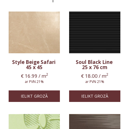
Style Beige Safari
Soul Black Line
45 x 45
25 x 76 cm
2
2
€
16.99
/ m
€
18.00
/ m
ar PVN 21%
ar PVN 21%
IELIKT GROZĀ
IELIKT GROZĀ