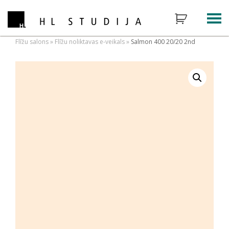
Flīžu salons
»
Flīžu noliktavas e-veikals
»
Salmon 400 20/20 2nd