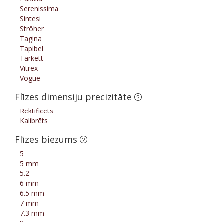
Serenissima
Sintesi
Ströher
Tagina
Tapibel
Tarkett
Vitrex
Vogue
Flīzes dimensiju precizitāte
Rektificēts
Kalibrēts
Flīzes biezums
5
5 mm
5.2
6 mm
6.5 mm
7 mm
7.3 mm