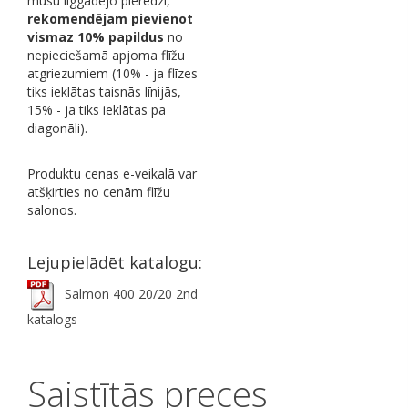
mūsu ilggadējo pieredzi,
rekomendējam pievienot
vismaz 10% papildus
no
nepieciešamā apjoma flīžu
atgriezumiem (10% - ja flīzes
tiks ieklātas taisnās līnijās,
15% - ja tiks ieklātas pa
diagonāli).
Produktu cenas e-veikalā var
atšķirties no cenām flīžu
salonos.
Lejupielādēt katalogu:
Salmon 400 20/20 2nd
katalogs
Saistītās preces