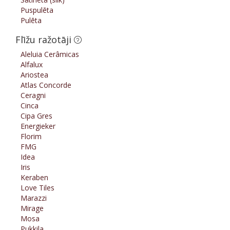
Puspulēta
Pulēta
Flīžu ražotāji
Aleluia Cerâmicas
Alfalux
Ariostea
Atlas Concorde
Ceragni
Cinca
Cipa Gres
Energieker
Florim
FMG
Idea
Iris
Keraben
Love Tiles
Marazzi
Mirage
Mosa
Pukkila